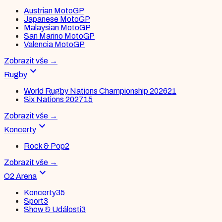
Austrian MotoGP
Japanese MotoGP
Malaysian MotoGP
San Marino MotoGP
Valencia MotoGP
Zobrazit vše
→
expand_more
Rugby
World Rugby Nations Championship 2026
21
Six Nations 2027
15
Zobrazit vše
→
expand_more
Koncerty
Rock & Pop
2
Zobrazit vše
→
expand_more
O2 Arena
Koncerty
35
Sport
3
Show & Události
3