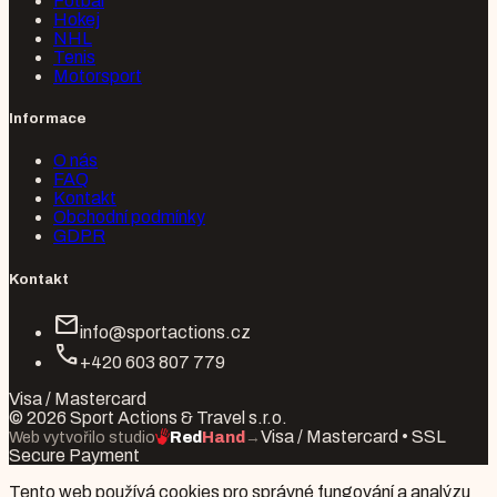
Fotbal
Hokej
NHL
Tenis
Motorsport
Informace
O nás
FAQ
Kontakt
Obchodní podmínky
GDPR
Kontakt
mail
info@sportactions.cz
call
+420 603 807 779
Visa / Mastercard
© 2026 Sport Actions & Travel s.r.o.
Visa / Mastercard • SSL
Web vytvořilo studio
Red
Hand
→
Secure Payment
Tento web používá cookies pro správné fungování a analýzu