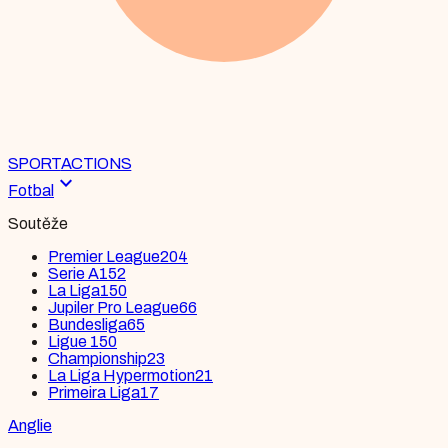
SPORT
ACTIONS
expand_more
Fotbal
Soutěže
Premier League
204
Serie A
152
La Liga
150
Jupiler Pro League
66
Bundesliga
65
Ligue 1
50
Championship
23
La Liga Hypermotion
21
Primeira Liga
17
Anglie