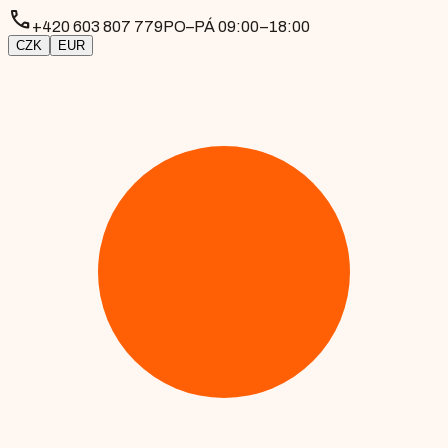
phone
+420 603 807 779
PO–PÁ 09:00–18:00
CZK
EUR