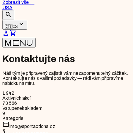
Zobrazit vše
→
USA
search
expand_more
🇨🇿
CS
person
shopping_cart
menu
Kontaktujte nás
Náš tým je připravený zajistit vám nezapomenutelný zážitek.
Kontaktujte nás s vašimi požadavky — rádi vám připravíme
nabídku na míru.
1 942
Aktivních akcí
73 566
Vstupenek skladem
9
Kategorie
mail
info@sportactions.cz
call