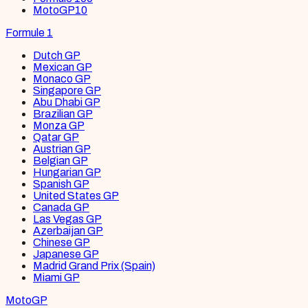
MotoGP
10
Formule 1
Dutch GP
Mexican GP
Monaco GP
Singapore GP
Abu Dhabi GP
Brazilian GP
Monza GP
Qatar GP
Austrian GP
Belgian GP
Hungarian GP
Spanish GP
United States GP
Canada GP
Las Vegas GP
Azerbaijan GP
Chinese GP
Japanese GP
Madrid Grand Prix (Spain)
Miami GP
MotoGP