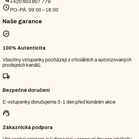
+420 603 807 779
schedule
PO–PÁ: 09:00 – 18:00
Naše garance
verified
100% Autenticita
Všechny vstupenky pocházejí z oficiálních a autorizovaných
prodejních kanálů.
local_shipping
Bezpečné doručení
E-vstupenky doručujeme 3-1 den před konáním akce
support_agent
Zákaznická podpora