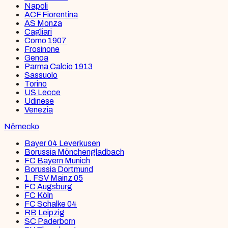
Napoli
ACF Fiorentina
AS Monza
Cagliari
Como 1907
Frosinone
Genoa
Parma Calcio 1913
Sassuolo
Torino
US Lecce
Udinese
Venezia
Německo
Bayer 04 Leverkusen
Borussia Mönchengladbach
FC Bayern Munich
Borussia Dortmund
1. FSV Mainz 05
FC Augsburg
FC Köln
FC Schalke 04
RB Leipzig
SC Paderborn