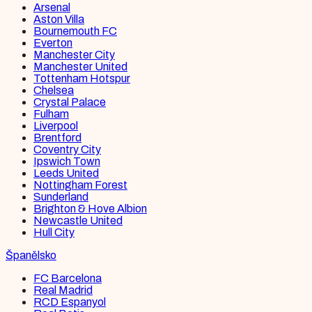
Arsenal
Aston Villa
Bournemouth FC
Everton
Manchester City
Manchester United
Tottenham Hotspur
Chelsea
Crystal Palace
Fulham
Liverpool
Brentford
Coventry City
Ipswich Town
Leeds United
Nottingham Forest
Sunderland
Brighton & Hove Albion
Newcastle United
Hull City
Španělsko
FC Barcelona
Real Madrid
RCD Espanyol