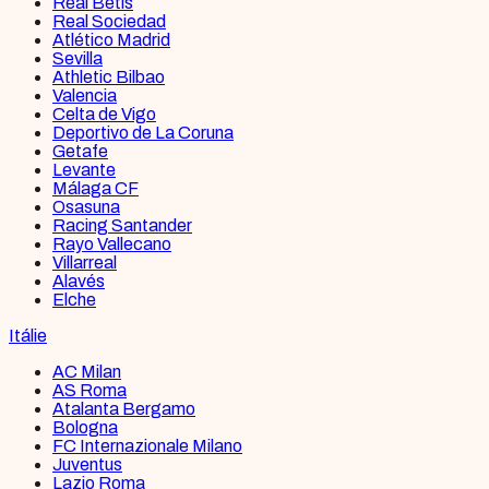
Real Betis
Real Sociedad
Atlético Madrid
Sevilla
Athletic Bilbao
Valencia
Celta de Vigo
Deportivo de La Coruna
Getafe
Levante
Málaga CF
Osasuna
Racing Santander
Rayo Vallecano
Villarreal
Alavés
Elche
Itálie
AC Milan
AS Roma
Atalanta Bergamo
Bologna
FC Internazionale Milano
Juventus
Lazio Roma