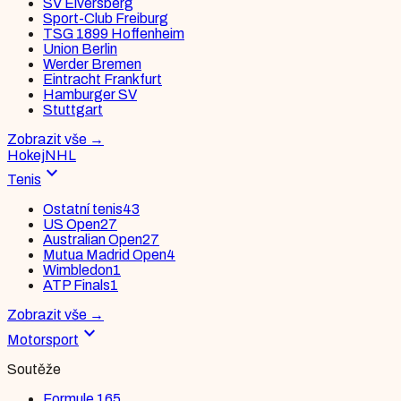
SV Elversberg
Sport-Club Freiburg
TSG 1899 Hoffenheim
Union Berlin
Werder Bremen
Eintracht Frankfurt
Hamburger SV
Stuttgart
Zobrazit vše
→
Hokej
NHL
expand_more
Tenis
Ostatní tenis
43
US Open
27
Australian Open
27
Mutua Madrid Open
4
Wimbledon
1
ATP Finals
1
Zobrazit vše
→
expand_more
Motorsport
Soutěže
Formule 1
65