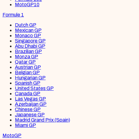
MotoGP
10
Formule 1
Dutch GP
Mexican GP
Monaco GP
Singapore GP
Abu Dhabi GP
Brazilian GP
Monza GP
Qatar GP
Austrian GP
Belgian GP
Hungarian GP
Spanish GP
United States GP
Canada GP
Las Vegas GP
Azerbaijan GP
Chinese GP
Japanese GP
Madrid Grand Prix (Spain)
Miami GP
MotoGP