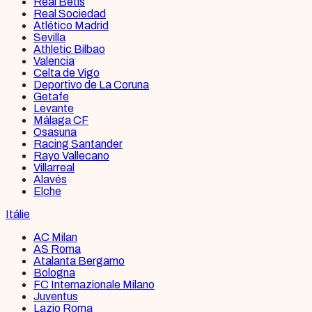
Real Betis
Real Sociedad
Atlético Madrid
Sevilla
Athletic Bilbao
Valencia
Celta de Vigo
Deportivo de La Coruna
Getafe
Levante
Málaga CF
Osasuna
Racing Santander
Rayo Vallecano
Villarreal
Alavés
Elche
Itálie
AC Milan
AS Roma
Atalanta Bergamo
Bologna
FC Internazionale Milano
Juventus
Lazio Roma