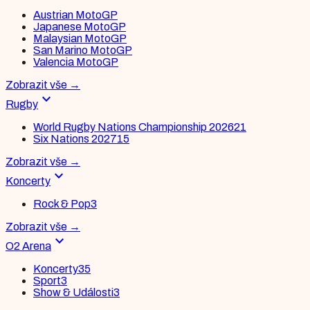
Austrian MotoGP
Japanese MotoGP
Malaysian MotoGP
San Marino MotoGP
Valencia MotoGP
Zobrazit vše
→
expand_more
Rugby
World Rugby Nations Championship 2026
21
Six Nations 2027
15
Zobrazit vše
→
expand_more
Koncerty
Rock & Pop
3
Zobrazit vše
→
expand_more
O2 Arena
Koncerty
35
Sport
3
Show & Události
3