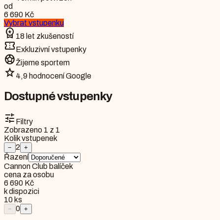
od
6 690 Kč
Vybrat vstupenku
workspace_premium
18 let zkušeností
confirmation_number
Exkluzivní vstupenky
sports_soccer
Žijeme sportem
star
4,9 hodnocení Google
Dostupné vstupenky
tune
Filtry
Zobrazeno
1
z
1
Kolik vstupenek
2
−
+
Řazení
Cannon Club balíček
cena za osobu
6 690 Kč
k dispozici
10
ks
0
−
+