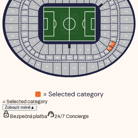
= Selected category
Zobrazit méně
▲
lock
support_agent
Bezpečná platba
24/7 Concierge