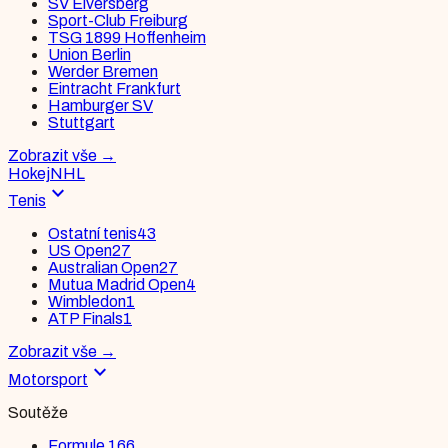
SV Elversberg
Sport-Club Freiburg
TSG 1899 Hoffenheim
Union Berlin
Werder Bremen
Eintracht Frankfurt
Hamburger SV
Stuttgart
Zobrazit vše
→
Hokej
NHL
expand_more
Tenis
Ostatní tenis
43
US Open
27
Australian Open
27
Mutua Madrid Open
4
Wimbledon
1
ATP Finals
1
Zobrazit vše
→
expand_more
Motorsport
Soutěže
Formule 1
66