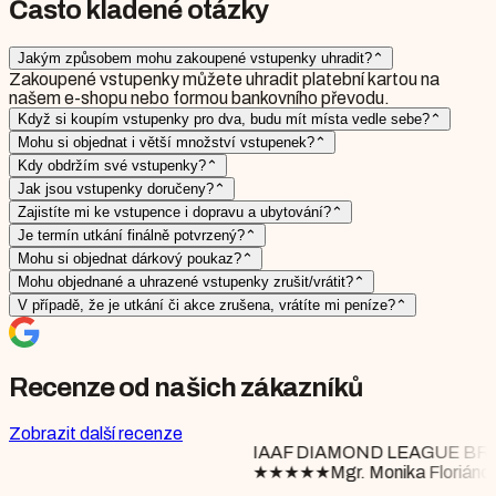
Často kladené otázky
Jakým způsobem mohu zakoupené vstupenky uhradit?
⌃
Zakoupené vstupenky můžete uhradit platební kartou na
našem e-shopu nebo formou bankovního převodu.
Když si koupím vstupenky pro dva, budu mít místa vedle sebe?
⌃
Mohu si objednat i větší množství vstupenek?
⌃
Kdy obdržím své vstupenky?
⌃
Jak jsou vstupenky doručeny?
⌃
Zajistíte mi ke vstupence i dopravu a ubytování?
⌃
Je termín utkání finálně potvrzený?
⌃
Mohu si objednat dárkový poukaz?
⌃
Mohu objednané a uhrazené vstupenky zrušit/vrátit?
⌃
V případě, že je utkání či akce zrušena, vrátíte mi peníze?
⌃
Recenze od našich zákazníků
Zobrazit další recenze
IAAF DIAMOND LEAGUE BRUSSELS
★
★
★
★
★
Mgr. Monika Floriánová