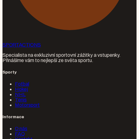
SPORT
ACTIONS
Specialista na exkluzivní sportovní zážitky a vstupenky.
Přinášíme vám to nejlepší ze světa sportu.
Sporty
Fotbal
Hokej
NHL
Tenis
Motorsport
Informace
O nás
FAQ