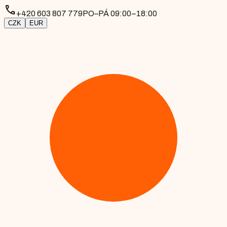
phone
+420 603 807 779
PO–PÁ 09:00–18:00
CZK
EUR