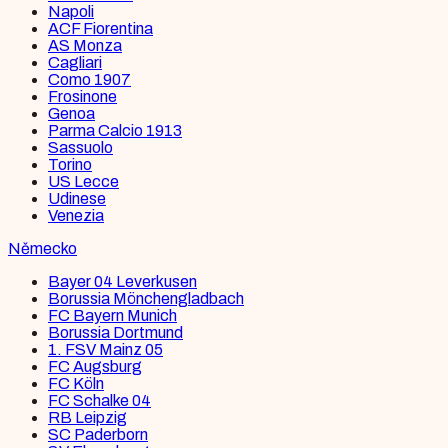
Napoli
ACF Fiorentina
AS Monza
Cagliari
Como 1907
Frosinone
Genoa
Parma Calcio 1913
Sassuolo
Torino
US Lecce
Udinese
Venezia
Německo
Bayer 04 Leverkusen
Borussia Mönchengladbach
FC Bayern Munich
Borussia Dortmund
1. FSV Mainz 05
FC Augsburg
FC Köln
FC Schalke 04
RB Leipzig
SC Paderborn