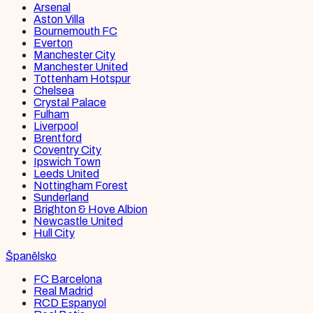
Arsenal
Aston Villa
Bournemouth FC
Everton
Manchester City
Manchester United
Tottenham Hotspur
Chelsea
Crystal Palace
Fulham
Liverpool
Brentford
Coventry City
Ipswich Town
Leeds United
Nottingham Forest
Sunderland
Brighton & Hove Albion
Newcastle United
Hull City
Španělsko
FC Barcelona
Real Madrid
RCD Espanyol