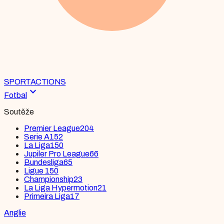
SPORT
ACTIONS
expand_more
Fotbal
Soutěže
Premier League
204
Serie A
152
La Liga
150
Jupiler Pro League
66
Bundesliga
65
Ligue 1
50
Championship
23
La Liga Hypermotion
21
Primeira Liga
17
Anglie