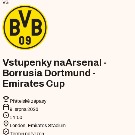
VS
Vstupenky na
Arsenal -
Borrusia Dortmund -
Emirates Cup
emoji_events
Přátelské zápasy
calendar_today
9. srpna 2026
schedule
14:00
location_on
London
,
Emirates Stadium
verified
Termín potvrzen