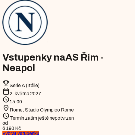
Vstupenky na
AS Řím -
Neapol
emoji_events
Serie A (Itálie)
calendar_today
2. května 2027
schedule
15:00
location_on
Rome
,
Stadio Olympico Rome
schedule
Termín zatím ještě nepotvrzen
od
6 190 Kč
Vybrat vstupenku