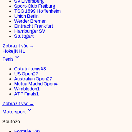
SV Elversberg
Sport-Club Freiburg
TSG 1899 Hoffenheim
Union Berlin
Werder Bremen
Eintracht Frankfurt
Hamburger SV
Stuttgart
Zobrazit vše
→
Hokej
NHL
expand_more
Tenis
Ostatní tenis
43
US Open
27
Australian Open
27
Mutua Madrid Open
4
Wimbledon
1
ATP Finals
1
Zobrazit vše
→
expand_more
Motorsport
Soutěže
Formule 1
66