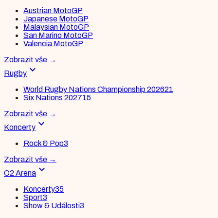
Austrian MotoGP
Japanese MotoGP
Malaysian MotoGP
San Marino MotoGP
Valencia MotoGP
Zobrazit vše
→
expand_more
Rugby
World Rugby Nations Championship 2026
21
Six Nations 2027
15
Zobrazit vše
→
expand_more
Koncerty
Rock & Pop
3
Zobrazit vše
→
expand_more
O2 Arena
Koncerty
35
Sport
3
Show & Události
3