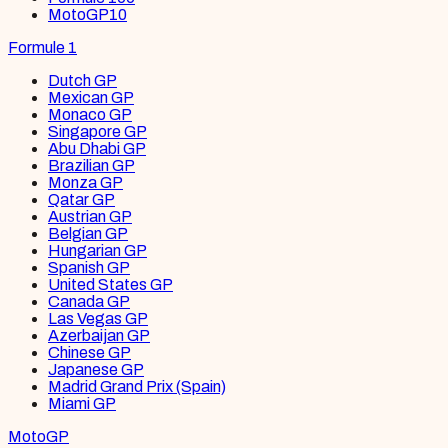
MotoGP
10
Formule 1
Dutch GP
Mexican GP
Monaco GP
Singapore GP
Abu Dhabi GP
Brazilian GP
Monza GP
Qatar GP
Austrian GP
Belgian GP
Hungarian GP
Spanish GP
United States GP
Canada GP
Las Vegas GP
Azerbaijan GP
Chinese GP
Japanese GP
Madrid Grand Prix (Spain)
Miami GP
MotoGP