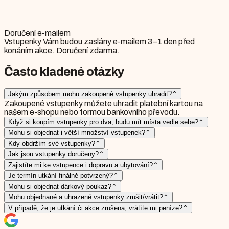
Doručení e-mailem
Vstupenky Vám budou zaslány e-mailem 3–1 den před
konáním akce. Doručení zdarma.
Často kladené otázky
Jakým způsobem mohu zakoupené vstupenky uhradit?
⌃
Zakoupené vstupenky můžete uhradit platební kartou na
našem e-shopu nebo formou bankovního převodu.
Když si koupím vstupenky pro dva, budu mít místa vedle sebe?
⌃
Mohu si objednat i větší množství vstupenek?
⌃
Kdy obdržím své vstupenky?
⌃
Jak jsou vstupenky doručeny?
⌃
Zajistíte mi ke vstupence i dopravu a ubytování?
⌃
Je termín utkání finálně potvrzený?
⌃
Mohu si objednat dárkový poukaz?
⌃
Mohu objednané a uhrazené vstupenky zrušit/vrátit?
⌃
V případě, že je utkání či akce zrušena, vrátíte mi peníze?
⌃