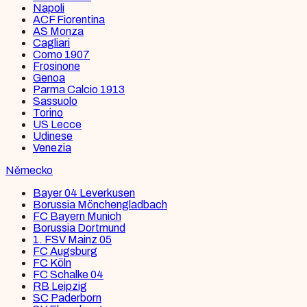
Napoli
ACF Fiorentina
AS Monza
Cagliari
Como 1907
Frosinone
Genoa
Parma Calcio 1913
Sassuolo
Torino
US Lecce
Udinese
Venezia
Německo
Bayer 04 Leverkusen
Borussia Mönchengladbach
FC Bayern Munich
Borussia Dortmund
1. FSV Mainz 05
FC Augsburg
FC Köln
FC Schalke 04
RB Leipzig
SC Paderborn