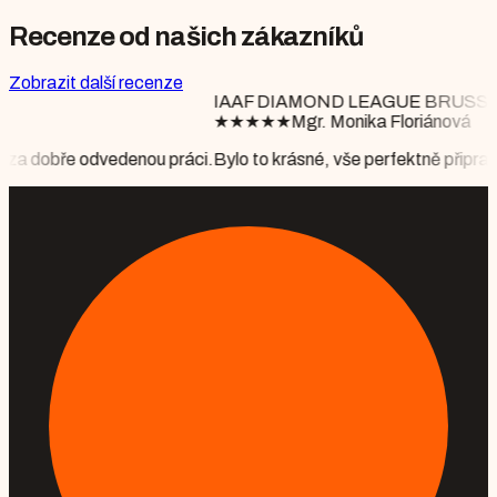
Recenze od našich zákazníků
Zobrazit další recenze
IAAF DIAMOND LEAGUE BRUSSELS
★
★
★
★
★
Mgr. Monika Floriánová
práci.
Bylo to krásné, vše perfektně připraveno, počasí nám vyšlo p