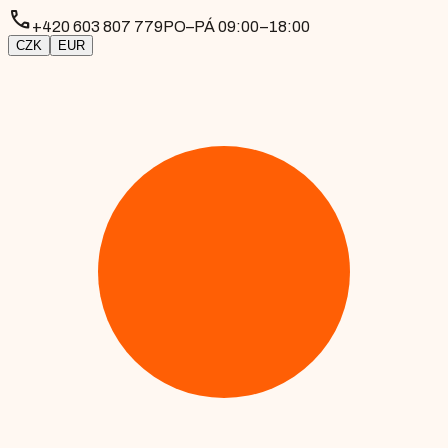
phone
+420 603 807 779
PO–PÁ 09:00–18:00
CZK
EUR