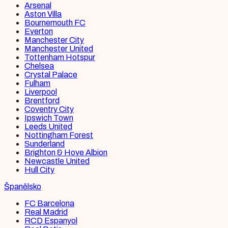
Arsenal
Aston Villa
Bournemouth FC
Everton
Manchester City
Manchester United
Tottenham Hotspur
Chelsea
Crystal Palace
Fulham
Liverpool
Brentford
Coventry City
Ipswich Town
Leeds United
Nottingham Forest
Sunderland
Brighton & Hove Albion
Newcastle United
Hull City
Španělsko
FC Barcelona
Real Madrid
RCD Espanyol