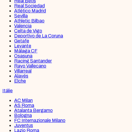
Real Betis
Real Sociedad
Atlético Madrid
Sevilla
Athletic Bilbao
Valencia
Celta de Vigo
Deportivo de La Coruna
Getafe
Levante
Málaga CF
Osasuna
Racing Santander
Rayo Vallecano
Villarreal
Alavés
Elche
Itálie
AC Milan
AS Roma
Atalanta Bergamo
Bologna
FC Internazionale Milano
Juventus
Lazio Roma