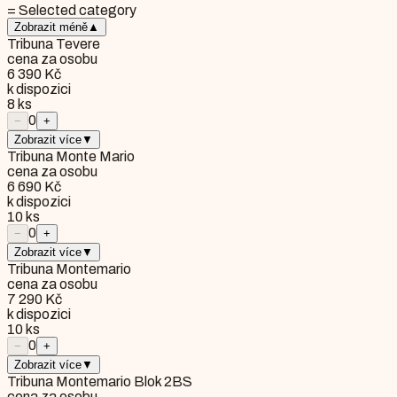
= Selected category
Zobrazit méně
▲
Tribuna Tevere
cena za osobu
6 390 Kč
k dispozici
8
ks
0
−
+
Zobrazit více
▼
Tribuna Monte Mario
cena za osobu
6 690 Kč
k dispozici
10
ks
0
−
+
Zobrazit více
▼
Tribuna Montemario
cena za osobu
7 290 Kč
k dispozici
10
ks
0
−
+
Zobrazit více
▼
Tribuna Montemario Blok 2BS
cena za osobu