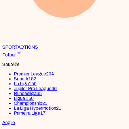
SPORT
ACTIONS
expand_more
Fotbal
Soutěže
Premier League
204
Serie A
152
La Liga
150
Jupiler Pro League
66
Bundesliga
65
Ligue 1
50
Championship
23
La Liga Hypermotion
21
Primeira Liga
17
Anglie