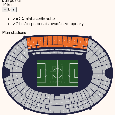
k dispozici
10
ks
0
−
+
✔
Až 4 místa vedle sebe
✔
Oficiální personalizované e-vstupenky
Plán stadionu