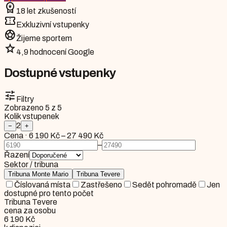
workspace_premium
18 let zkušeností
confirmation_number
Exkluzivní vstupenky
sports_soccer
Žijeme sportem
star
4,9 hodnocení Google
Dostupné vstupenky
tune
Filtry
Zobrazeno
5
z
5
Kolik vstupenek
2
−
+
Cena
·
6 190 Kč
–
27 490 Kč
–
Řazení
Sektor / tribuna
Tribuna Monte Mario
Tribuna Tevere
Číslovaná místa
Zastřešeno
Sedět pohromadě
Jen
dostupné pro tento počet
Tribuna Tevere
cena za osobu
6 190 Kč