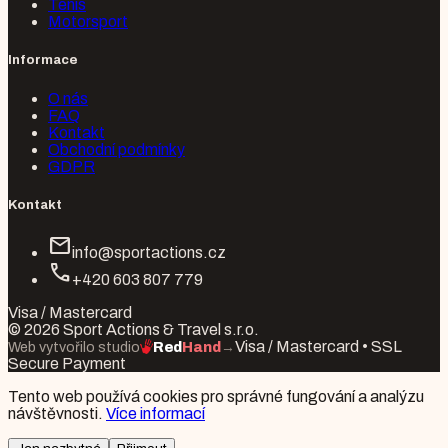
Tenis
Motorsport
Informace
O nás
FAQ
Kontakt
Obchodní podmínky
GDPR
Kontakt
mail
info@sportactions.cz
call
+420 603 807 779
Visa / Mastercard
© 2026 Sport Actions & Travel s.r.o.
Visa / Mastercard • SSL
Web vytvořilo studio
Red
Hand
→
Secure Payment
Tento web používá cookies pro správné fungování a analýzu
návštěvnosti.
Více informací