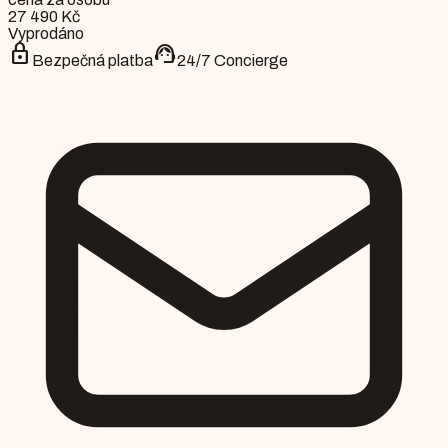
27 490 Kč
Vyprodáno
lock
support_agent
Bezpečná platba
24/7 Concierge