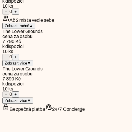
k dispozici
10
ks
0
−
+
group
Až 2 místa vedle sebe
Zobrazit méně
▲
The Lower Grounds
cena za osobu
7 790 Kč
k dispozici
10
ks
0
−
+
Zobrazit více
▼
The Lower Grounds
cena za osobu
7 890 Kč
k dispozici
10
ks
0
−
+
Zobrazit více
▼
lock
support_agent
Bezpečná platba
24/7 Concierge