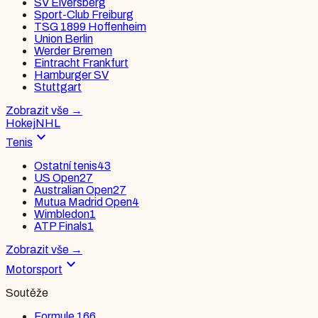
SV Elversberg
Sport-Club Freiburg
TSG 1899 Hoffenheim
Union Berlin
Werder Bremen
Eintracht Frankfurt
Hamburger SV
Stuttgart
Zobrazit vše
→
Hokej
NHL
expand_more
Tenis
Ostatní tenis
43
US Open
27
Australian Open
27
Mutua Madrid Open
4
Wimbledon
1
ATP Finals
1
Zobrazit vše
→
expand_more
Motorsport
Soutěže
Formule 1
66