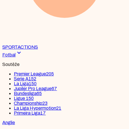
SPORT
ACTIONS
expand_more
Fotbal
Soutěže
Premier League
205
Serie A
152
La Liga
150
Jupiler Pro League
67
Bundesliga
65
Ligue 1
50
Championship
23
La Liga Hypermotion
21
Primeira Liga
17
Anglie