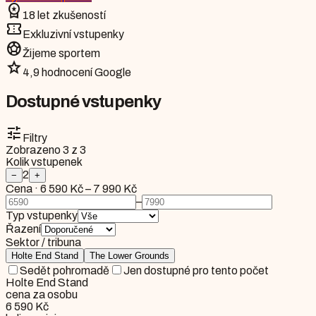
workspace_premium
18 let zkušeností
confirmation_number
Exkluzivní vstupenky
sports_soccer
Žijeme sportem
star
4,9 hodnocení Google
Dostupné vstupenky
tune
Filtry
Zobrazeno
3
z
3
Kolik vstupenek
2
−
+
Cena
·
6 590 Kč
–
7 990 Kč
–
Typ vstupenky
Řazení
Sektor / tribuna
Holte End Stand
The Lower Grounds
Sedět pohromadě
Jen dostupné pro tento počet
Holte End Stand
cena za osobu
6 590 Kč