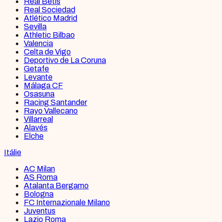
Real Betis
Real Sociedad
Atlético Madrid
Sevilla
Athletic Bilbao
Valencia
Celta de Vigo
Deportivo de La Coruna
Getafe
Levante
Málaga CF
Osasuna
Racing Santander
Rayo Vallecano
Villarreal
Alavés
Elche
Itálie
AC Milan
AS Roma
Atalanta Bergamo
Bologna
FC Internazionale Milano
Juventus
Lazio Roma