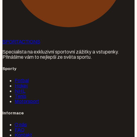
SPORT
ACTIONS
Specialista na exkluzivní sportovní zážitky a vstupenky.
Přinášíme vám to nejlepší ze světa sportu.
Sporty
Fotbal
Hokej
NHL
Tenis
Motorsport
Informace
O nás
FAQ
Kontakt