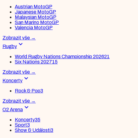
Austrian MotoGP
Japanese MotoGP
Malaysian MotoGP
San Marino MotoGP
Valencia MotoGP
Zobrazit vše
→
expand_more
Rugby
World Rugby Nations Championship 2026
21
Six Nations 2027
15
Zobrazit vše
→
expand_more
Koncerty
Rock & Pop
3
Zobrazit vše
→
expand_more
O2 Arena
Koncerty
35
Sport
3
Show & Události
3