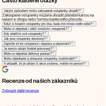
Často kladené otázky
Jakým způsobem mohu zakoupené vstupenky uhradit?
⌃
Zakoupené vstupenky můžete uhradit platební kartou na
našem e-shopu nebo formou bankovního převodu.
Když si koupím vstupenky pro dva, budu mít místa vedle sebe?
⌃
Mohu si objednat i větší množství vstupenek?
⌃
Kdy obdržím své vstupenky?
⌃
Jak jsou vstupenky doručeny?
⌃
Zajistíte mi ke vstupence i dopravu a ubytování?
⌃
Je termín utkání finálně potvrzený?
⌃
Mohu si objednat dárkový poukaz?
⌃
Mohu objednané a uhrazené vstupenky zrušit/vrátit?
⌃
V případě, že je utkání či akce zrušena, vrátíte mi peníze?
⌃
Recenze od našich zákazníků
Zobrazit další recenze
IAAF DIAMOND 
★
★
★
★
★
Mgr. Mon