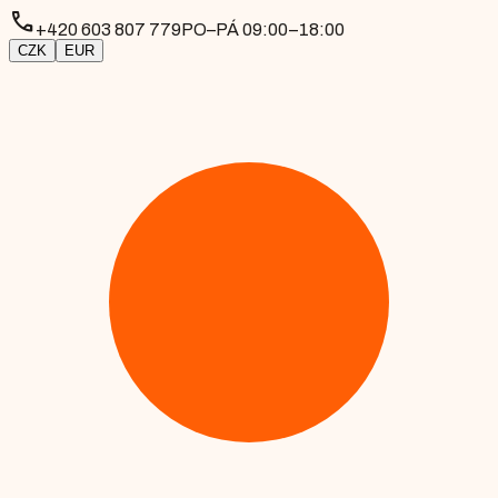
phone
+420 603 807 779
PO–PÁ 09:00–18:00
CZK
EUR