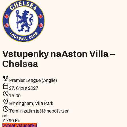
Vstupenky na
Aston Villa –
Chelsea
emoji_events
Premier League (Anglie)
calendar_today
27. února 2027
schedule
15:00
location_on
Birmingham
,
Villa Park
schedule
Termín zatím ještě nepotvrzen
od
7 790 Kč
Vybrat vstupenku