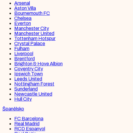
Arsenal
Aston Villa
Bournemouth FC
Chelsea
Everton
Manchester City
Manchester United
Tottenham Hotspur
Crystal Palace
Fulham
Liverpool
Brentford
Brighton & Hove Albion
Coventry City
Ipswich Town
Leeds United
Nottingham Forest
Sunderland
Newcastle United
Hull City
Španělsko
FC Barcelona
Real Madrid
RCD Espanyol