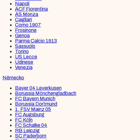
Napoli
ACF Fiorentina
AS Monza
Cagliari
Como 1907
Frosinone
Genoa
Parma Calcio 1913
Sassuolo
Torino
US Lecce
Udinese
Venezia
Německo
Bayer 04 Leverkusen
Borussia Mönchengladbach
FC Bayern Munich
Borussia Dortmund
1. FSV Mainz 05
FC Augsburg
FC Köln
FC Schalke 04
RB Leipzig
SC Paderborn