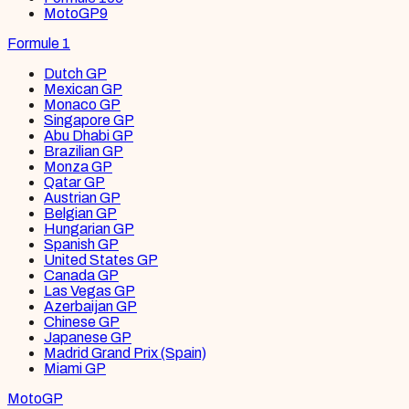
MotoGP
9
Formule 1
Dutch GP
Mexican GP
Monaco GP
Singapore GP
Abu Dhabi GP
Brazilian GP
Monza GP
Qatar GP
Austrian GP
Belgian GP
Hungarian GP
Spanish GP
United States GP
Canada GP
Las Vegas GP
Azerbaijan GP
Chinese GP
Japanese GP
Madrid Grand Prix (Spain)
Miami GP
MotoGP