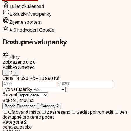
workspace_premium
18 let zkušeností
confirmation_number
Exkluzivní vstupenky
sports_soccer
Žijeme sportem
star
4,9 hodnocení Google
Dostupné vstupenky
tune
Filtry
Zobrazeno
8
z
8
Kolik vstupenek
2
−
+
Cena
·
4 090 Kč
–
10 290 Kč
–
Typ vstupenky
Řazení
Sektor / tribuna
Bench Experience
Category 2
Číslovaná místa
Zastřešeno
Sedět pohromadě
Jen
dostupné pro tento počet
Kategorie 2
cena za osobu