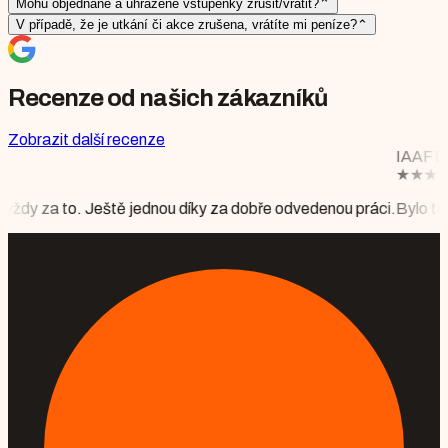
Mohu objednané a uhrazené vstupenky zrušit/vrátit?
⌃
V případě, že je utkání či akce zrušena, vrátíte mi peníze?
⌃
Recenze od našich zákazníků
Zobrazit další recenze
IAAF DIAMOND LEAGUE 
★
★
★
★
★
Mgr. Monika Floriá
ednou díky za dobře odvedenou práci.
Bylo to krásné, vše perfektně 