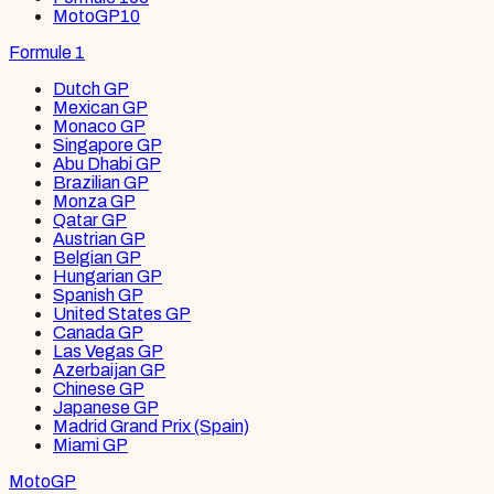
MotoGP
10
Formule 1
Dutch GP
Mexican GP
Monaco GP
Singapore GP
Abu Dhabi GP
Brazilian GP
Monza GP
Qatar GP
Austrian GP
Belgian GP
Hungarian GP
Spanish GP
United States GP
Canada GP
Las Vegas GP
Azerbaijan GP
Chinese GP
Japanese GP
Madrid Grand Prix (Spain)
Miami GP
MotoGP