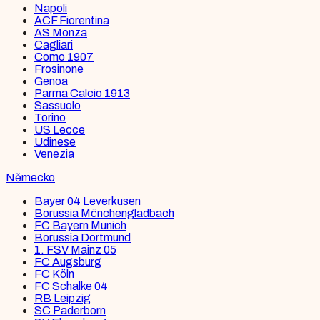
Napoli
ACF Fiorentina
AS Monza
Cagliari
Como 1907
Frosinone
Genoa
Parma Calcio 1913
Sassuolo
Torino
US Lecce
Udinese
Venezia
Německo
Bayer 04 Leverkusen
Borussia Mönchengladbach
FC Bayern Munich
Borussia Dortmund
1. FSV Mainz 05
FC Augsburg
FC Köln
FC Schalke 04
RB Leipzig
SC Paderborn