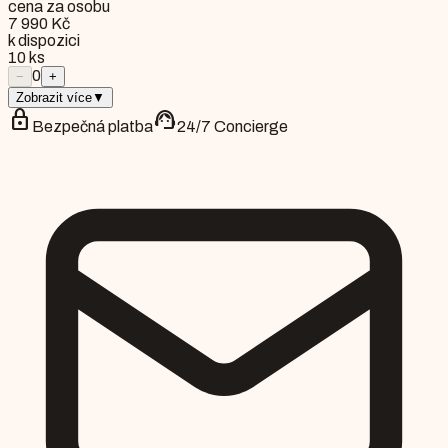
cena za osobu
7 990 Kč
k dispozici
10
ks
0
−
+
Zobrazit více
▼
lock
support_agent
Bezpečná platba
24/7 Concierge