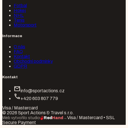
Fotbal
Hokej
NHL
Tenis
Motorsport
Informace
O nás
FAQ
Kontakt
Obchodní podmínky
GDPR
Kontakt
mail
info@sportactions.cz
call
+420 603 807 779
Visa / Mastercard
© 2026 Sport Actions & Travel s.r.o.
Visa / Mastercard • SSL
Web vytvořilo studio
Red
Hand
→
Secure Payment