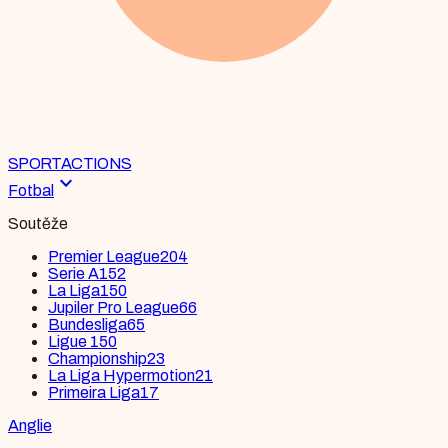
SPORT
ACTIONS
expand_more
Fotbal
Soutěže
Premier League
204
Serie A
152
La Liga
150
Jupiler Pro League
66
Bundesliga
65
Ligue 1
50
Championship
23
La Liga Hypermotion
21
Primeira Liga
17
Anglie