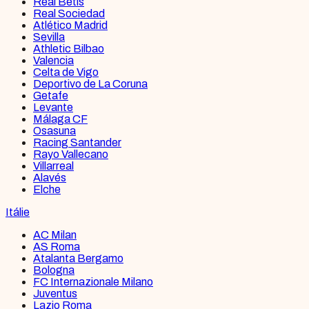
Real Betis
Real Sociedad
Atlético Madrid
Sevilla
Athletic Bilbao
Valencia
Celta de Vigo
Deportivo de La Coruna
Getafe
Levante
Málaga CF
Osasuna
Racing Santander
Rayo Vallecano
Villarreal
Alavés
Elche
Itálie
AC Milan
AS Roma
Atalanta Bergamo
Bologna
FC Internazionale Milano
Juventus
Lazio Roma