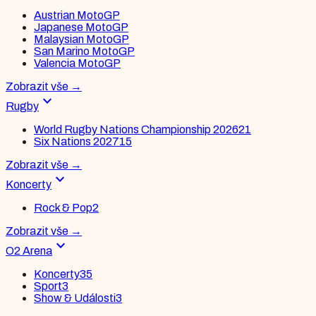
Austrian MotoGP
Japanese MotoGP
Malaysian MotoGP
San Marino MotoGP
Valencia MotoGP
Zobrazit vše
→
expand_more
Rugby
World Rugby Nations Championship 2026
21
Six Nations 2027
15
Zobrazit vše
→
expand_more
Koncerty
Rock & Pop
2
Zobrazit vše
→
expand_more
O2 Arena
Koncerty
35
Sport
3
Show & Události
3