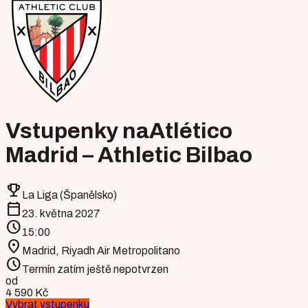
Vstupenky na
Atlético
Madrid – Athletic Bilbao
emoji_events
La Liga (Španělsko)
calendar_today
23. května 2027
schedule
15:00
location_on
Madrid
,
Riyadh Air Metropolitano
schedule
Termín zatím ještě nepotvrzen
od
4 590 Kč
Vybrat vstupenku