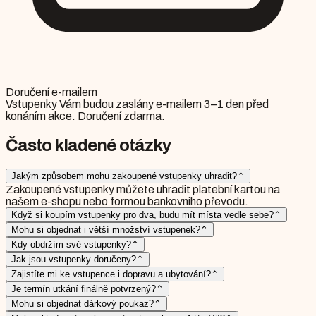
Doručení e-mailem
Vstupenky Vám budou zaslány e-mailem 3–1 den před
konáním akce. Doručení zdarma.
Často kladené otázky
Jakým způsobem mohu zakoupené vstupenky uhradit?
⌃
Zakoupené vstupenky můžete uhradit platební kartou na
našem e-shopu nebo formou bankovního převodu.
Když si koupím vstupenky pro dva, budu mít místa vedle sebe?
⌃
Mohu si objednat i větší množství vstupenek?
⌃
Kdy obdržím své vstupenky?
⌃
Jak jsou vstupenky doručeny?
⌃
Zajistíte mi ke vstupence i dopravu a ubytování?
⌃
Je termín utkání finálně potvrzený?
⌃
Mohu si objednat dárkový poukaz?
⌃