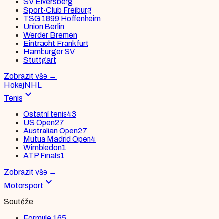
SV Elversberg
Sport-Club Freiburg
TSG 1899 Hoffenheim
Union Berlin
Werder Bremen
Eintracht Frankfurt
Hamburger SV
Stuttgart
Zobrazit vše
→
Hokej
NHL
expand_more
Tenis
Ostatní tenis
43
US Open
27
Australian Open
27
Mutua Madrid Open
4
Wimbledon
1
ATP Finals
1
Zobrazit vše
→
expand_more
Motorsport
Soutěže
Formule 1
65