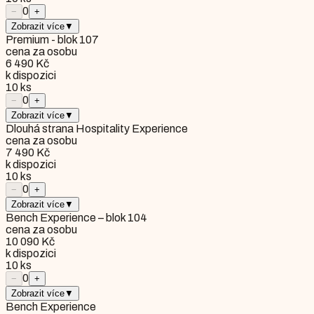
0
−
+
Zobrazit více
▼
Premium - blok 107
cena za osobu
6 490 Kč
k dispozici
10
ks
0
−
+
Zobrazit více
▼
Dlouhá strana Hospitality Experience
cena za osobu
7 490 Kč
k dispozici
10
ks
0
−
+
Zobrazit více
▼
Bench Experience – blok 104
cena za osobu
10 090 Kč
k dispozici
10
ks
0
−
+
Zobrazit více
▼
Bench Experience