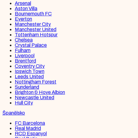
Arsenal
Aston Villa
Bournemouth FC
Everton
Manchester City
Manchester United
Tottenham Hotspur
Chelsea
Crystal Palace
Fulham
Liverpool
Brentford
Coventry City
Ipswich Town
Leeds United
Nottingham Forest
Sunderland
Brighton & Hove Albion
Newcastle United
Hull City
Španělsko
FC Barcelona
Real Madrid
RCD Espanyol