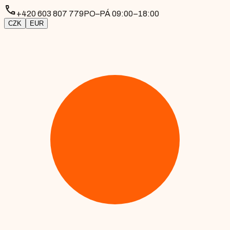
phone
+420 603 807 779
PO–PÁ 09:00–18:00
CZK
EUR