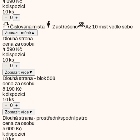
4 090 Kč
k dispozici
10
ks
0
−
+
event_seat
umbrella
group
Číslovaná místa
Zastřešeno
Až 10 míst vedle sebe
Zobrazit méně
▲
Dlouhá strana
cena za osobu
4 590 Kč
k dispozici
10
ks
0
−
+
Zobrazit více
▼
Dlouhá strana – blok 508
cena za osobu
5 190 Kč
k dispozici
10
ks
0
−
+
Zobrazit více
▼
Dlouhá strana - prostřední/spodní patro
cena za osobu
5 690 Kč
k dispozici
10
ks