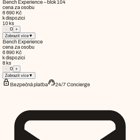
Bench Experience – blok 104
cena za osobu
6 690 Kč
k dispozici
10
ks
0
−
+
Zobrazit více
▼
Bench Experience
cena za osobu
6 890 Kč
k dispozici
8
ks
0
−
+
Zobrazit více
▼
lock
support_agent
Bezpečná platba
24/7 Concierge