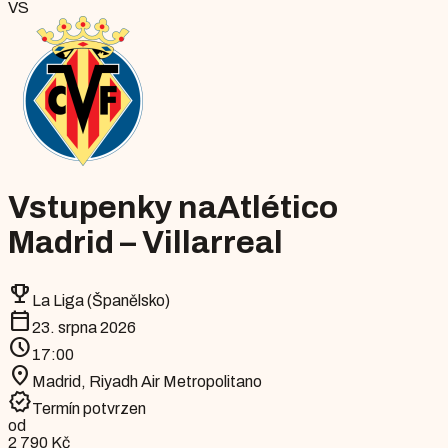
VS
Vstupenky na
Atlético
Madrid – Villarreal
emoji_events
La Liga (Španělsko)
calendar_today
23. srpna 2026
schedule
17:00
location_on
Madrid
,
Riyadh Air Metropolitano
verified
Termín potvrzen
od
2 790 Kč