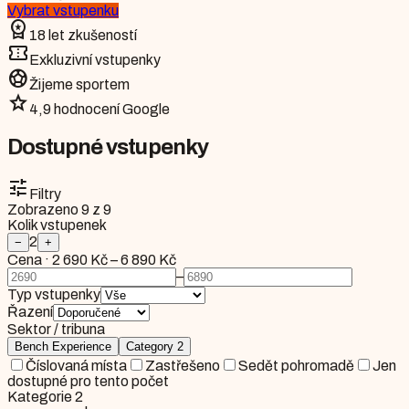
Vybrat vstupenku
workspace_premium
18 let zkušeností
confirmation_number
Exkluzivní vstupenky
sports_soccer
Žijeme sportem
star
4,9 hodnocení Google
Dostupné vstupenky
tune
Filtry
Zobrazeno
9
z
9
Kolik vstupenek
2
−
+
Cena
·
2 690 Kč
–
6 890 Kč
–
Typ vstupenky
Řazení
Sektor / tribuna
Bench Experience
Category 2
Číslovaná místa
Zastřešeno
Sedět pohromadě
Jen
dostupné pro tento počet
Kategorie 2