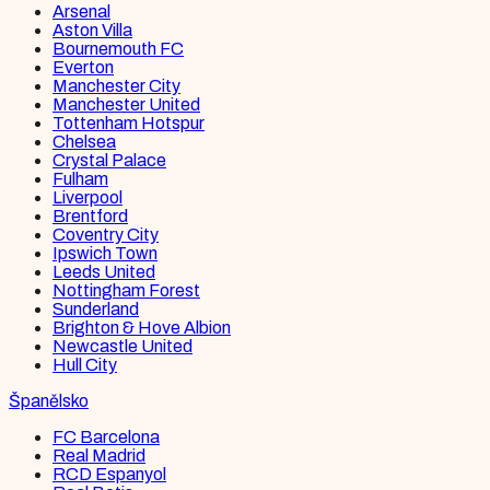
Arsenal
Aston Villa
Bournemouth FC
Everton
Manchester City
Manchester United
Tottenham Hotspur
Chelsea
Crystal Palace
Fulham
Liverpool
Brentford
Coventry City
Ipswich Town
Leeds United
Nottingham Forest
Sunderland
Brighton & Hove Albion
Newcastle United
Hull City
Španělsko
FC Barcelona
Real Madrid
RCD Espanyol