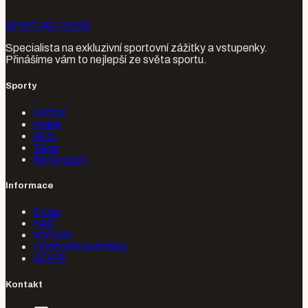
SPORT
ACTIONS
Specialista na exkluzivní sportovní zážitky a vstupenky.
Přinášíme vám to nejlepší ze světa sportu.
Sporty
Fotbal
Hokej
NHL
Tenis
Motorsport
Informace
O nás
FAQ
Kontakt
Obchodní podmínky
GDPR
Kontakt