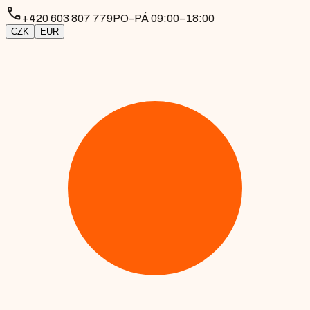
phone
+420 603 807 779
PO–PÁ 09:00–18:00
CZK
EUR