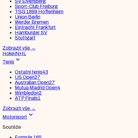
SV Elversberg
Sport-Club Freiburg
TSG 1899 Hoffenheim
Union Berlin
Werder Bremen
Eintracht Frankfurt
Hamburger SV
Stuttgart
Zobrazit vše
→
Hokej
NHL
expand_more
Tenis
Ostatní tenis
43
US Open
27
Australian Open
27
Mutua Madrid Open
4
Wimbledon
2
ATP Finals
1
Zobrazit vše
→
expand_more
Motorsport
Soutěže
Formule 1
65