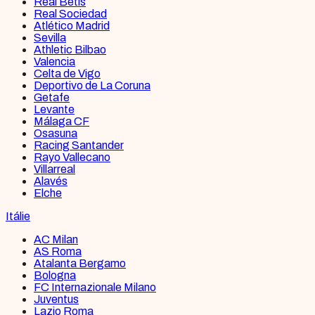
Real Betis
Real Sociedad
Atlético Madrid
Sevilla
Athletic Bilbao
Valencia
Celta de Vigo
Deportivo de La Coruna
Getafe
Levante
Málaga CF
Osasuna
Racing Santander
Rayo Vallecano
Villarreal
Alavés
Elche
Itálie
AC Milan
AS Roma
Atalanta Bergamo
Bologna
FC Internazionale Milano
Juventus
Lazio Roma