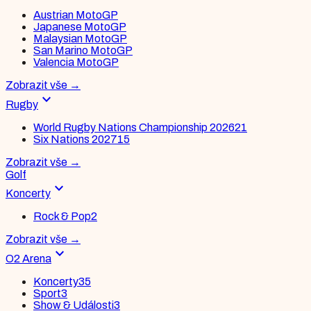
Austrian MotoGP
Japanese MotoGP
Malaysian MotoGP
San Marino MotoGP
Valencia MotoGP
Zobrazit vše
→
expand_more
Rugby
World Rugby Nations Championship 2026
21
Six Nations 2027
15
Zobrazit vše
→
Golf
expand_more
Koncerty
Rock & Pop
2
Zobrazit vše
→
expand_more
O2 Arena
Koncerty
35
Sport
3
Show & Události
3