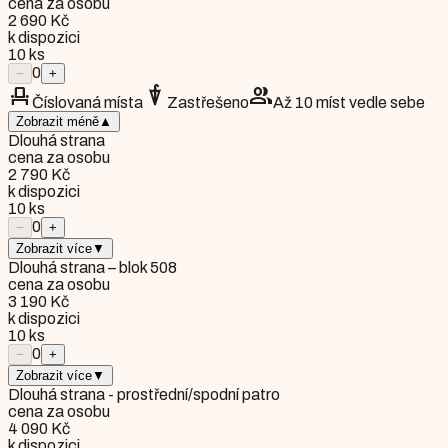
cena za osobu
2 690 Kč
k dispozici
10
ks
0
−
+
event_seat
umbrella
group
Číslovaná místa
Zastřešeno
Až 10 míst vedle sebe
Zobrazit méně
▲
Dlouhá strana
cena za osobu
2 790 Kč
k dispozici
10
ks
0
−
+
Zobrazit více
▼
Dlouhá strana – blok 508
cena za osobu
3 190 Kč
k dispozici
10
ks
0
−
+
Zobrazit více
▼
Dlouhá strana - prostřední/spodní patro
cena za osobu
4 090 Kč
k dispozici