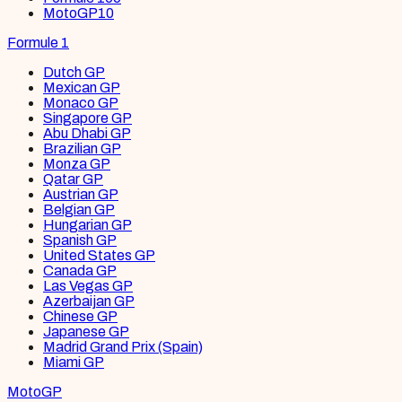
MotoGP
10
Formule 1
Dutch GP
Mexican GP
Monaco GP
Singapore GP
Abu Dhabi GP
Brazilian GP
Monza GP
Qatar GP
Austrian GP
Belgian GP
Hungarian GP
Spanish GP
United States GP
Canada GP
Las Vegas GP
Azerbaijan GP
Chinese GP
Japanese GP
Madrid Grand Prix (Spain)
Miami GP
MotoGP