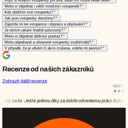
Když si koupím vstupenky pro dva, budu mít místa vedle sebe?
⌃
Mohu si objednat i větší množství vstupenek?
⌃
Kdy obdržím své vstupenky?
⌃
Jak jsou vstupenky doručeny?
⌃
Zajistíte mi ke vstupence i dopravu a ubytování?
⌃
Je termín utkání finálně potvrzený?
⌃
Mohu si objednat dárkový poukaz?
⌃
Mohu objednané a uhrazené vstupenky zrušit/vrátit?
⌃
V případě, že je utkání či akce zrušena, vrátíte mi peníze?
⌃
Recenze od našich zákazníků
Zobrazit další recenze
IAAF DIAMOND LEAGUE 
★
★
★
★
★
Mgr. Monika Floriá
dnou díky za dobře odvedenou práci.
Bylo to krásné, vše perfektně 