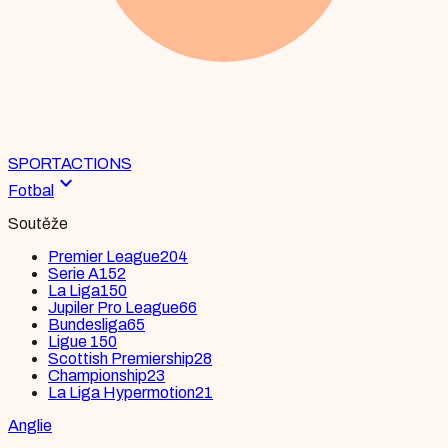
SPORT
ACTIONS
expand_more
Fotbal
Soutěže
Premier League
204
Serie A
152
La Liga
150
Jupiler Pro League
66
Bundesliga
65
Ligue 1
50
Scottish Premiership
28
Championship
23
La Liga Hypermotion
21
Anglie