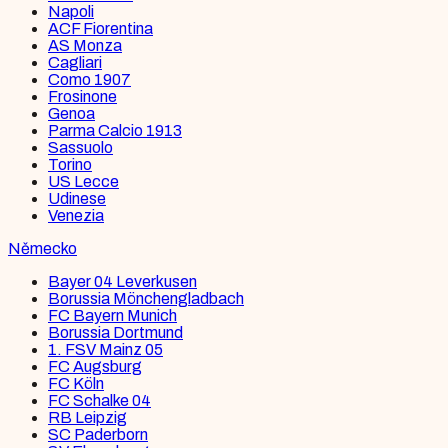
Napoli
ACF Fiorentina
AS Monza
Cagliari
Como 1907
Frosinone
Genoa
Parma Calcio 1913
Sassuolo
Torino
US Lecce
Udinese
Venezia
Německo
Bayer 04 Leverkusen
Borussia Mönchengladbach
FC Bayern Munich
Borussia Dortmund
1. FSV Mainz 05
FC Augsburg
FC Köln
FC Schalke 04
RB Leipzig
SC Paderborn