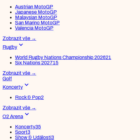
Austrian MotoGP
Japanese MotoGP
Malaysian MotoGP
San Marino MotoGP
Valencia MotoGP
Zobrazit vše
→
expand_more
Rugby
World Rugby Nations Championship 2026
21
Six Nations 2027
15
Zobrazit vše
→
Golf
expand_more
Koncerty
Rock & Pop
2
Zobrazit vše
→
expand_more
O2 Arena
Koncerty
35
Sport
3
Show & Události
3