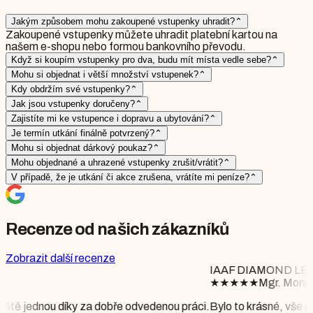
Jakým způsobem mohu zakoupené vstupenky uhradit?
⌃
Zakoupené vstupenky můžete uhradit platební kartou na
našem e-shopu nebo formou bankovního převodu.
Když si koupím vstupenky pro dva, budu mít místa vedle sebe?
⌃
Mohu si objednat i větší množství vstupenek?
⌃
Kdy obdržím své vstupenky?
⌃
Jak jsou vstupenky doručeny?
⌃
Zajistíte mi ke vstupence i dopravu a ubytování?
⌃
Je termín utkání finálně potvrzený?
⌃
Mohu si objednat dárkový poukaz?
⌃
Mohu objednané a uhrazené vstupenky zrušit/vrátit?
⌃
V případě, že je utkání či akce zrušena, vrátíte mi peníze?
⌃
Recenze od našich zákazníků
Zobrazit další recenze
IAAF DIAMOND LEAGUE BRUSSELS
★
★
★
★
★
Mgr. Monika Floriánová
 odvedenou práci.
Bylo to krásné, vše perfektně připraveno, počasí