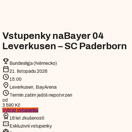
Vstupenky na
Bayer 04
Leverkusen – SC Paderborn
emoji_events
Bundesliga (Německo)
calendar_today
21. listopadu 2026
schedule
15:00
location_on
Leverkusen
,
BayArena
schedule
Termín zatím ještě nepotvrzen
od
3 590 Kč
Vybrat vstupenku
workspace_premium
18 let zkušeností
confirmation_number
Exkluzivní vstupenky
sports_soccer