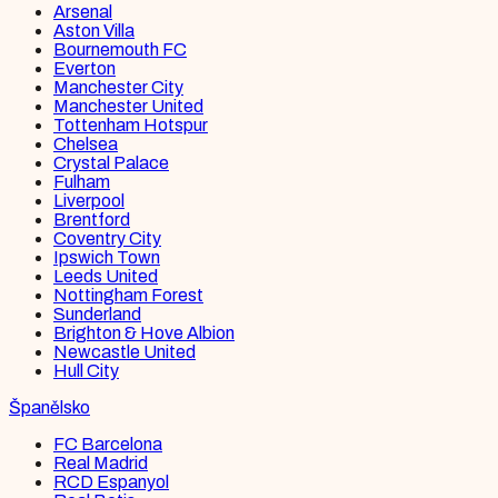
Arsenal
Aston Villa
Bournemouth FC
Everton
Manchester City
Manchester United
Tottenham Hotspur
Chelsea
Crystal Palace
Fulham
Liverpool
Brentford
Coventry City
Ipswich Town
Leeds United
Nottingham Forest
Sunderland
Brighton & Hove Albion
Newcastle United
Hull City
Španělsko
FC Barcelona
Real Madrid
RCD Espanyol