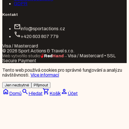
GDPR
Kontakt
mail
info@sportactions.cz
call
+420 603 807 779
Visa / Mastercard
© 2026 Sport Actions & Travel s.r.o.
Visa / Mastercard • SSL
Web vytvořilo studio
Red
Hand
→
Secure Payment
Tento web používá cookies pro správné fungování a analýzu
návštěvnosti.
Více informací
Jen nezbytné
Přijmout
home
search
shopping_cart
person
Domů
Hledat
Košík
Účet