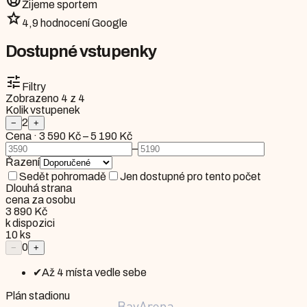
Žijeme sportem
star
4,9 hodnocení Google
Dostupné vstupenky
tune
Filtry
Zobrazeno
4
z
4
Kolik vstupenek
2
−
+
Cena
·
3 590 Kč
–
5 190 Kč
–
Řazení
Sedět pohromadě
Jen dostupné pro tento počet
Dlouhá strana
cena za osobu
3 890 Kč
k dispozici
10
ks
0
−
+
✔
Až 4 místa vedle sebe
Plán stadionu