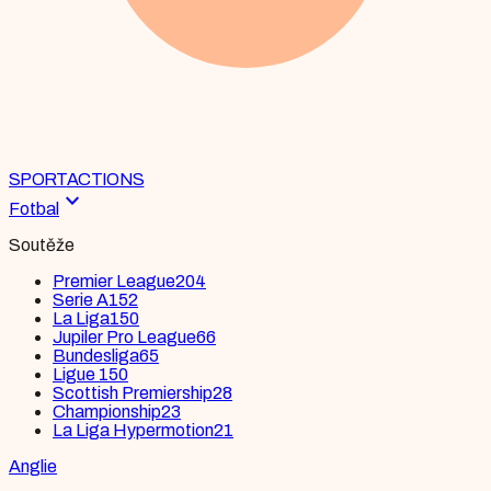
SPORT
ACTIONS
expand_more
Fotbal
Soutěže
Premier League
204
Serie A
152
La Liga
150
Jupiler Pro League
66
Bundesliga
65
Ligue 1
50
Scottish Premiership
28
Championship
23
La Liga Hypermotion
21
Anglie