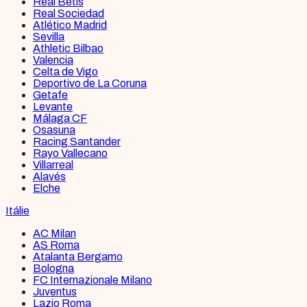
Real Betis
Real Sociedad
Atlético Madrid
Sevilla
Athletic Bilbao
Valencia
Celta de Vigo
Deportivo de La Coruna
Getafe
Levante
Málaga CF
Osasuna
Racing Santander
Rayo Vallecano
Villarreal
Alavés
Elche
Itálie
AC Milan
AS Roma
Atalanta Bergamo
Bologna
FC Internazionale Milano
Juventus
Lazio Roma