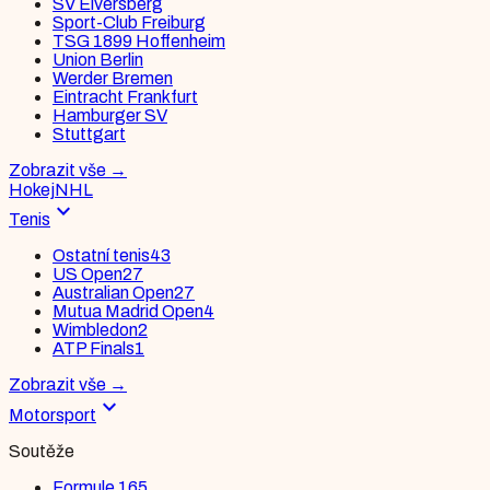
SV Elversberg
Sport-Club Freiburg
TSG 1899 Hoffenheim
Union Berlin
Werder Bremen
Eintracht Frankfurt
Hamburger SV
Stuttgart
Zobrazit vše
→
Hokej
NHL
expand_more
Tenis
Ostatní tenis
43
US Open
27
Australian Open
27
Mutua Madrid Open
4
Wimbledon
2
ATP Finals
1
Zobrazit vše
→
expand_more
Motorsport
Soutěže
Formule 1
65