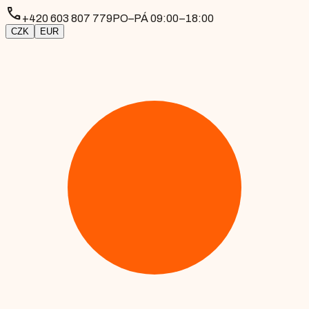
phone
+420 603 807 779
PO–PÁ 09:00–18:00
CZK
EUR