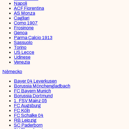
Napoli
ACF Fiorentina
AS Monza
Cagliari
Como 1907
Frosinone
Genoa
Parma Calcio 1913
Sassuolo
Torino
US Lecce
Udinese
Venezia
Německo
Bayer 04 Leverkusen
Borussia Mönchengladbach
FC Bayern Munich
Borussia Dortmund
1. FSV Mainz 05
FC Augsburg
FC Köln
FC Schalke 04
RB Leipzig
SC Paderborn