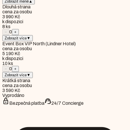
Zobrazit méně
▲
Dlouhá strana
cena za osobu
3 990 Kč
k dispozici
8
ks
0
−
+
Zobrazit více
▼
Event Box VIP North (Lindner Hotel)
cena za osobu
5 190 Kč
k dispozici
10
ks
0
−
+
Zobrazit více
▼
Krátká strana
cena za osobu
3 590 Kč
Vyprodáno
lock
support_agent
Bezpečná platba
24/7 Concierge