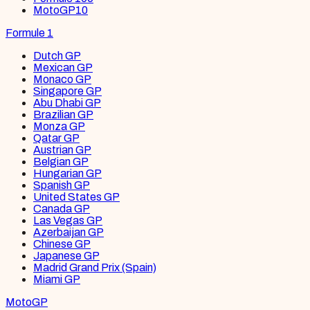
MotoGP
10
Formule 1
Dutch GP
Mexican GP
Monaco GP
Singapore GP
Abu Dhabi GP
Brazilian GP
Monza GP
Qatar GP
Austrian GP
Belgian GP
Hungarian GP
Spanish GP
United States GP
Canada GP
Las Vegas GP
Azerbaijan GP
Chinese GP
Japanese GP
Madrid Grand Prix (Spain)
Miami GP
MotoGP