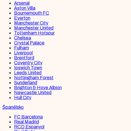
Arsenal
Aston Villa
Bournemouth FC
Everton
Manchester City
Manchester United
Tottenham Hotspur
Chelsea
Crystal Palace
Fulham
Liverpool
Brentford
Coventry City
Ipswich Town
Leeds United
Nottingham Forest
Sunderland
Brighton & Hove Albion
Newcastle United
Hull City
Španělsko
FC Barcelona
Real Madrid
RCD Espanyol