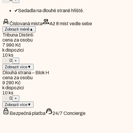
✔
Sedadla na dlouhé straně hřiště.
event_seat
group
Číslovaná místa
Až 8 míst vedle sebe
Zobrazit méně
▲
Tribuna Distinti
cena za osobu
7 990 Kč
k dispozici
10
ks
0
−
+
Zobrazit více
▼
Dlouhá strana – Blok H
cena za osobu
9 290 Kč
k dispozici
10
ks
0
−
+
Zobrazit více
▼
lock
support_agent
Bezpečná platba
24/7 Concierge