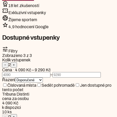
workspace_premium
18 let zkušeností
confirmation_number
Exkluzivní vstupenky
sports_soccer
Žijeme sportem
star
4,9 hodnocení Google
Dostupné vstupenky
tune
Filtry
Zobrazeno
3
z
3
Kolik vstupenek
2
−
+
Cena
·
4 090 Kč
–
9 290 Kč
–
Řazení
Číslovaná místa
Sedět pohromadě
Jen dostupné pro
tento počet
Tribuna Distinti
cena za osobu
4 090 Kč
k dispozici
10
ks
0
−
+