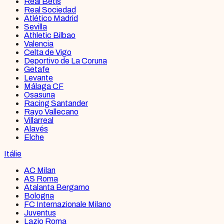
Real Betis
Real Sociedad
Atlético Madrid
Sevilla
Athletic Bilbao
Valencia
Celta de Vigo
Deportivo de La Coruna
Getafe
Levante
Málaga CF
Osasuna
Racing Santander
Rayo Vallecano
Villarreal
Alavés
Elche
Itálie
AC Milan
AS Roma
Atalanta Bergamo
Bologna
FC Internazionale Milano
Juventus
Lazio Roma