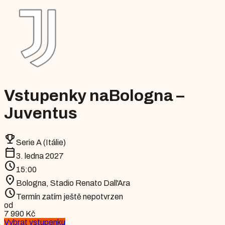
Vstupenky na
Bologna –
Juventus
emoji_events
Serie A (Itálie)
calendar_today
3. ledna 2027
schedule
15:00
location_on
Bologna
,
Stadio Renato Dall'Ara
schedule
Termín zatím ještě nepotvrzen
od
7 990 Kč
Vybrat vstupenku