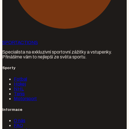
SPORT
ACTIONS
Specialista na exkluzivní sportovní zážitky a vstupenky.
Přinášíme vám to nejlepší ze světa sportu.
Sporty
Fotbal
Hokej
NHL
Tenis
Motorsport
Informace
O nás
FAQ