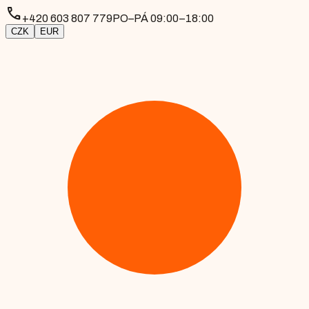
phone
+420 603 807 779
PO–PÁ 09:00–18:00
CZK
EUR