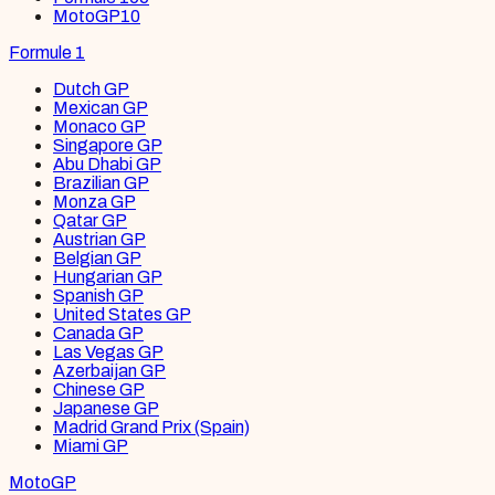
MotoGP
10
Formule 1
Dutch GP
Mexican GP
Monaco GP
Singapore GP
Abu Dhabi GP
Brazilian GP
Monza GP
Qatar GP
Austrian GP
Belgian GP
Hungarian GP
Spanish GP
United States GP
Canada GP
Las Vegas GP
Azerbaijan GP
Chinese GP
Japanese GP
Madrid Grand Prix (Spain)
Miami GP
MotoGP