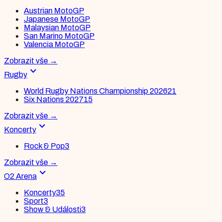
Austrian MotoGP
Japanese MotoGP
Malaysian MotoGP
San Marino MotoGP
Valencia MotoGP
Zobrazit vše
→
expand_more
Rugby
World Rugby Nations Championship 2026
21
Six Nations 2027
15
Zobrazit vše
→
expand_more
Koncerty
Rock & Pop
3
Zobrazit vše
→
expand_more
O2 Arena
Koncerty
35
Sport
3
Show & Události
3