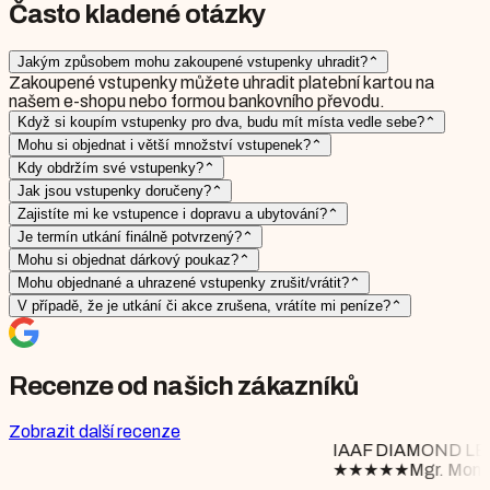
Často kladené otázky
Jakým způsobem mohu zakoupené vstupenky uhradit?
⌃
Zakoupené vstupenky můžete uhradit platební kartou na
našem e-shopu nebo formou bankovního převodu.
Když si koupím vstupenky pro dva, budu mít místa vedle sebe?
⌃
Mohu si objednat i větší množství vstupenek?
⌃
Kdy obdržím své vstupenky?
⌃
Jak jsou vstupenky doručeny?
⌃
Zajistíte mi ke vstupence i dopravu a ubytování?
⌃
Je termín utkání finálně potvrzený?
⌃
Mohu si objednat dárkový poukaz?
⌃
Mohu objednané a uhrazené vstupenky zrušit/vrátit?
⌃
V případě, že je utkání či akce zrušena, vrátíte mi peníze?
⌃
Recenze od našich zákazníků
Zobrazit další recenze
IAAF DIAMOND LEAGUE BRUSSELS
★
★
★
★
★
Mgr. Monika Floriánová