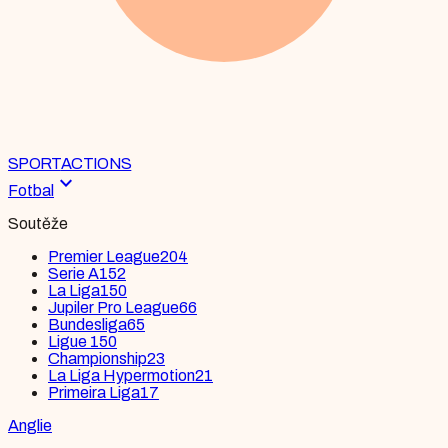
SPORT
ACTIONS
expand_more
Fotbal
Soutěže
Premier League
204
Serie A
152
La Liga
150
Jupiler Pro League
66
Bundesliga
65
Ligue 1
50
Championship
23
La Liga Hypermotion
21
Primeira Liga
17
Anglie