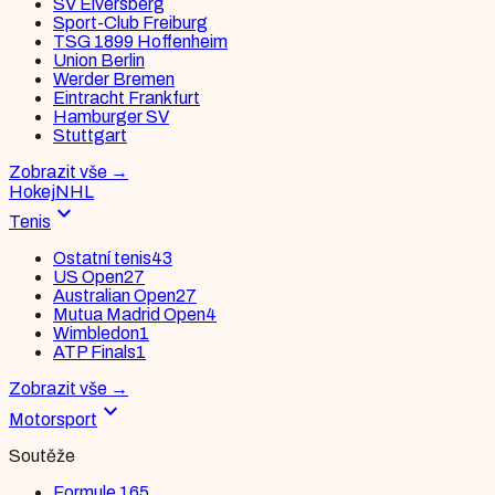
SV Elversberg
Sport-Club Freiburg
TSG 1899 Hoffenheim
Union Berlin
Werder Bremen
Eintracht Frankfurt
Hamburger SV
Stuttgart
Zobrazit vše
→
Hokej
NHL
expand_more
Tenis
Ostatní tenis
43
US Open
27
Australian Open
27
Mutua Madrid Open
4
Wimbledon
1
ATP Finals
1
Zobrazit vše
→
expand_more
Motorsport
Soutěže
Formule 1
65