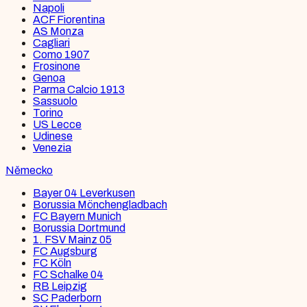
Napoli
ACF Fiorentina
AS Monza
Cagliari
Como 1907
Frosinone
Genoa
Parma Calcio 1913
Sassuolo
Torino
US Lecce
Udinese
Venezia
Německo
Bayer 04 Leverkusen
Borussia Mönchengladbach
FC Bayern Munich
Borussia Dortmund
1. FSV Mainz 05
FC Augsburg
FC Köln
FC Schalke 04
RB Leipzig
SC Paderborn