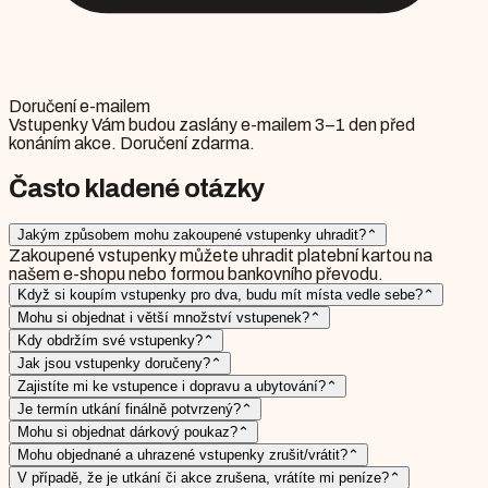
Doručení e-mailem
Vstupenky Vám budou zaslány e-mailem 3–1 den před
konáním akce. Doručení zdarma.
Často kladené otázky
Jakým způsobem mohu zakoupené vstupenky uhradit?
⌃
Zakoupené vstupenky můžete uhradit platební kartou na
našem e-shopu nebo formou bankovního převodu.
Když si koupím vstupenky pro dva, budu mít místa vedle sebe?
⌃
Mohu si objednat i větší množství vstupenek?
⌃
Kdy obdržím své vstupenky?
⌃
Jak jsou vstupenky doručeny?
⌃
Zajistíte mi ke vstupence i dopravu a ubytování?
⌃
Je termín utkání finálně potvrzený?
⌃
Mohu si objednat dárkový poukaz?
⌃
Mohu objednané a uhrazené vstupenky zrušit/vrátit?
⌃
V případě, že je utkání či akce zrušena, vrátíte mi peníze?
⌃