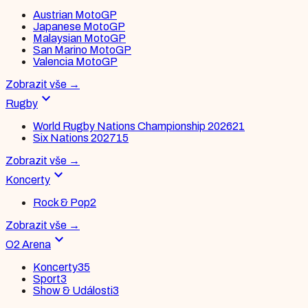
Austrian MotoGP
Japanese MotoGP
Malaysian MotoGP
San Marino MotoGP
Valencia MotoGP
Zobrazit vše
→
expand_more
Rugby
World Rugby Nations Championship 2026
21
Six Nations 2027
15
Zobrazit vše
→
expand_more
Koncerty
Rock & Pop
2
Zobrazit vše
→
expand_more
O2 Arena
Koncerty
35
Sport
3
Show & Události
3