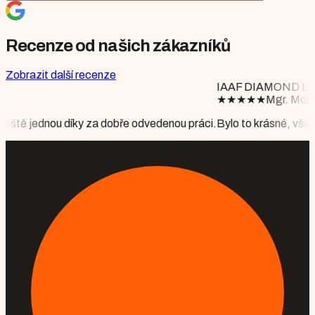
Recenze od našich zákazníků
Zobrazit další recenze
IAAF DIAMOND LEAGUE BRUSSELS
★
★
★
★
★
Mgr. Monika Floriánová
a dobře odvedenou práci.
Bylo to krásné, vše perfektně připraveno,