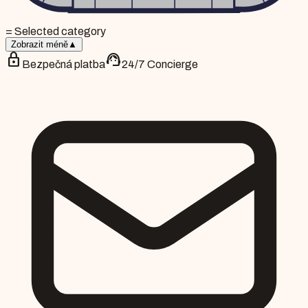
= Selected category
Zobrazit méně
▲
lock
support_agent
Bezpečná platba
24/7 Concierge