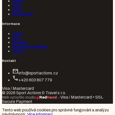
Hokej
NHL
Tenis
Motorsport
Informace
O nás
FAQ
Kontakt
Obchodní podmínky
GDPR
Kontakt
mail
info@sportactions.cz
call
+420 603 807 779
Visa / Mastercard
© 2026 Sport Actions & Travel s.r.o.
Visa / Mastercard • SSL
Web vytvořilo studio
Red
Hand
→
Secure Payment
Tento web používá cookies pro správné fungování a analýzu
návštěvnosti.
Více informací