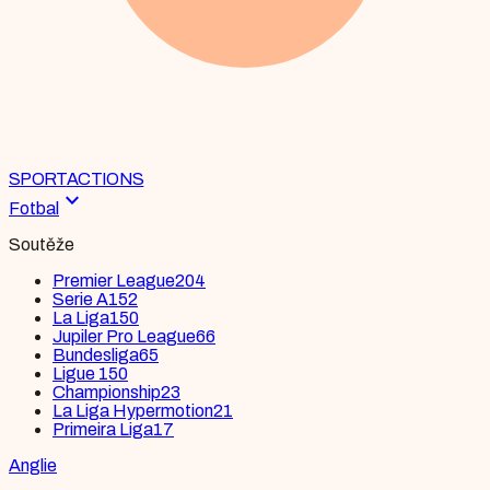
SPORT
ACTIONS
expand_more
Fotbal
Soutěže
Premier League
204
Serie A
152
La Liga
150
Jupiler Pro League
66
Bundesliga
65
Ligue 1
50
Championship
23
La Liga Hypermotion
21
Primeira Liga
17
Anglie