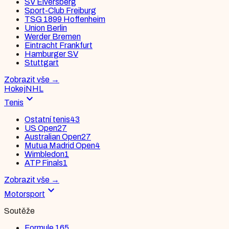
SV Elversberg
Sport-Club Freiburg
TSG 1899 Hoffenheim
Union Berlin
Werder Bremen
Eintracht Frankfurt
Hamburger SV
Stuttgart
Zobrazit vše
→
Hokej
NHL
expand_more
Tenis
Ostatní tenis
43
US Open
27
Australian Open
27
Mutua Madrid Open
4
Wimbledon
1
ATP Finals
1
Zobrazit vše
→
expand_more
Motorsport
Soutěže
Formule 1
65