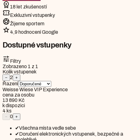
workspace_premium
18 let zkušeností
confirmation_number
Exkluzivní vstupenky
sports_soccer
Žijeme sportem
star
4,9 hodnocení Google
Dostupné vstupenky
tune
Filtry
Zobrazeno
1
z
1
Kolik vstupenek
2
−
+
Řazení
Weisse Wiese VIP Experience
cena za osobu
13 890 Kč
k dispozici
4
ks
0
−
+
✔
Všechna místa vedle sebe
✔
Doručení elektronických vstupenek, bezpečné a
spolehlivé