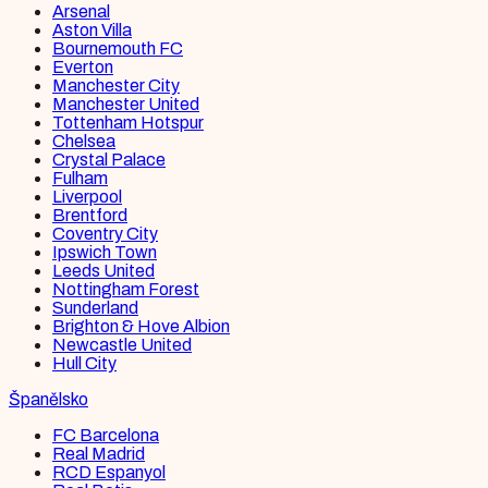
Arsenal
Aston Villa
Bournemouth FC
Everton
Manchester City
Manchester United
Tottenham Hotspur
Chelsea
Crystal Palace
Fulham
Liverpool
Brentford
Coventry City
Ipswich Town
Leeds United
Nottingham Forest
Sunderland
Brighton & Hove Albion
Newcastle United
Hull City
Španělsko
FC Barcelona
Real Madrid
RCD Espanyol