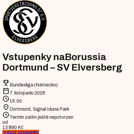
Vstupenky na
Borussia
Dortmund – SV Elversberg
emoji_events
Bundesliga (Německo)
calendar_today
7. listopadu 2026
schedule
15:00
location_on
Dortmund
,
Signal Iduna Park
schedule
Termín zatím ještě nepotvrzen
od
13 890 Kč
Vybrat vstupenku