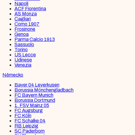
Napoli
ACF Fiorentina
AS Monza
Cagliari
Como 1907
Frosinone
Genoa
Parma Calcio 1913
Sassuolo
Torino
US Lecce
Udinese
Venezia
Německo
Bayer 04 Leverkusen
Borussia Mönchengladbach
FC Bayern Munich
Borussia Dortmund
1. FSV Mainz 05
FC Augsburg
FC Köln
FC Schalke 04
RB Leipzig
SC Paderborn