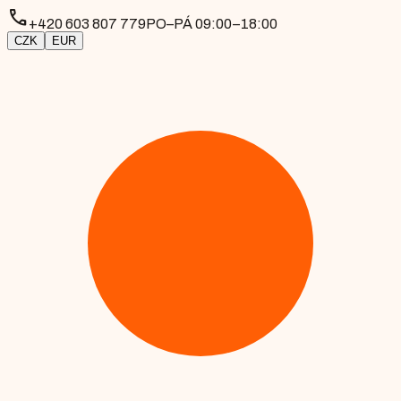
phone
+420 603 807 779
PO–PÁ 09:00–18:00
CZK
EUR