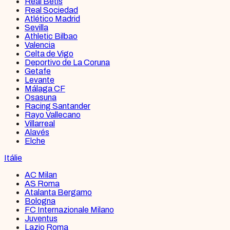
Real Betis
Real Sociedad
Atlético Madrid
Sevilla
Athletic Bilbao
Valencia
Celta de Vigo
Deportivo de La Coruna
Getafe
Levante
Málaga CF
Osasuna
Racing Santander
Rayo Vallecano
Villarreal
Alavés
Elche
Itálie
AC Milan
AS Roma
Atalanta Bergamo
Bologna
FC Internazionale Milano
Juventus
Lazio Roma