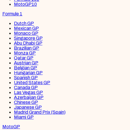
MotoGP
10
Formule 1
Dutch GP
Mexican GP
Monaco GP
Singapore GP
Abu Dhabi GP
Brazilian GP
Monza GP
Qatar GP
Austrian GP
Belgian GP
Hungarian GP
Spanish GP
United States GP
Canada GP
Las Vegas GP
Azerbaijan GP
Chinese GP
Japanese GP
Madrid Grand Prix (Spain)
Miami GP
MotoGP