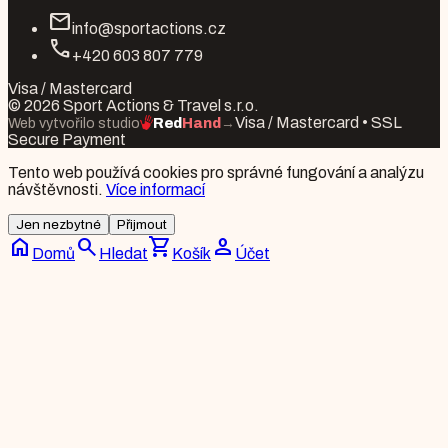
mail
info@sportactions.cz
call
+420 603 807 779
Visa / Mastercard
© 2026 Sport Actions & Travel s.r.o.
Visa / Mastercard • SSL
Web vytvořilo studio
Red
Hand
→
Secure Payment
Tento web používá cookies pro správné fungování a analýzu
návštěvnosti.
Více informací
Jen nezbytné
Přijmout
home
search
shopping_cart
person
Domů
Hledat
Košík
Účet