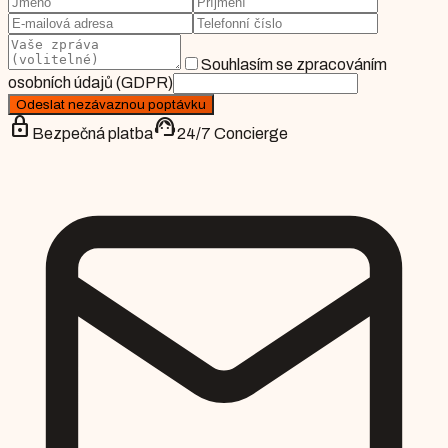
Souhlasím se zpracováním
osobních údajů (GDPR)
Odeslat nezávaznou poptávku
lock
support_agent
Bezpečná platba
24/7 Concierge