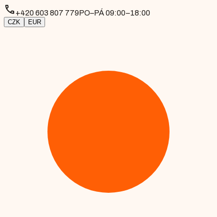
phone
+420 603 807 779
PO–PÁ 09:00–18:00
CZK
EUR