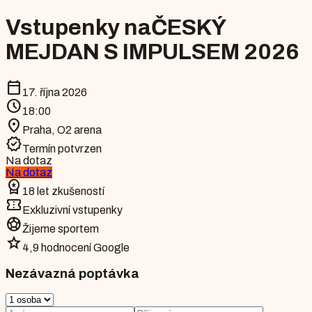
Vstupenky na
ČESKÝ
MEJDAN S IMPULSEM 2026
calendar_today
17. října 2026
schedule
18:00
location_on
Praha
,
O2 arena
verified
Termín potvrzen
Na dotaz
Na dotaz
workspace_premium
18 let zkušeností
confirmation_number
Exkluzivní vstupenky
sports_soccer
Žijeme sportem
star
4,9 hodnocení Google
Nezávazná poptávka