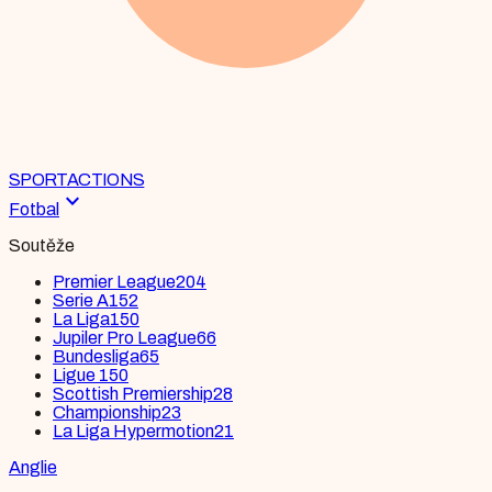
SPORT
ACTIONS
expand_more
Fotbal
Soutěže
Premier League
204
Serie A
152
La Liga
150
Jupiler Pro League
66
Bundesliga
65
Ligue 1
50
Scottish Premiership
28
Championship
23
La Liga Hypermotion
21
Anglie