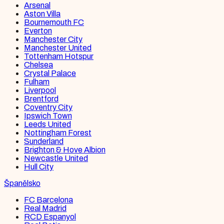
Arsenal
Aston Villa
Bournemouth FC
Everton
Manchester City
Manchester United
Tottenham Hotspur
Chelsea
Crystal Palace
Fulham
Liverpool
Brentford
Coventry City
Ipswich Town
Leeds United
Nottingham Forest
Sunderland
Brighton & Hove Albion
Newcastle United
Hull City
Španělsko
FC Barcelona
Real Madrid
RCD Espanyol