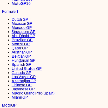
MotoGP
10
Formule 1
Dutch GP
Mexican GP
Monaco GP
Singapore GP
Abu Dhabi GP
Brazilian GP
Monza GP
Qatar GP
Austrian GP
Belgian GP
Hungarian GP
Spanish GP
United States GP
Canada GP
Las Vegas GP
Azerbaijan GP
Chinese GP
Japanese GP
Madrid Grand Prix (Spain)
Miami GP
MotoGP