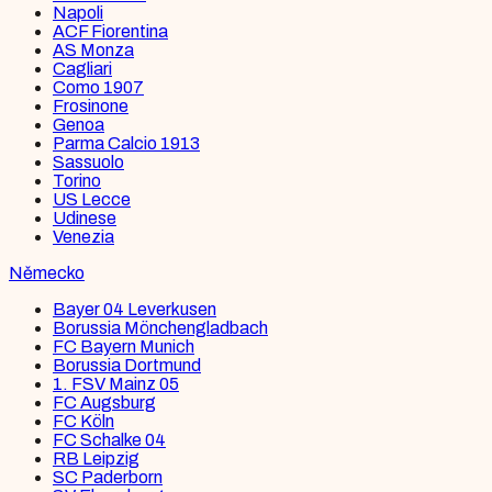
Napoli
ACF Fiorentina
AS Monza
Cagliari
Como 1907
Frosinone
Genoa
Parma Calcio 1913
Sassuolo
Torino
US Lecce
Udinese
Venezia
Německo
Bayer 04 Leverkusen
Borussia Mönchengladbach
FC Bayern Munich
Borussia Dortmund
1. FSV Mainz 05
FC Augsburg
FC Köln
FC Schalke 04
RB Leipzig
SC Paderborn