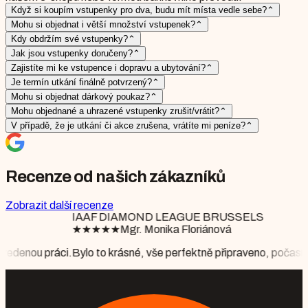
Když si koupím vstupenky pro dva, budu mít místa vedle sebe?
⌃
Mohu si objednat i větší množství vstupenek?
⌃
Kdy obdržím své vstupenky?
⌃
Jak jsou vstupenky doručeny?
⌃
Zajistíte mi ke vstupence i dopravu a ubytování?
⌃
Je termín utkání finálně potvrzený?
⌃
Mohu si objednat dárkový poukaz?
⌃
Mohu objednané a uhrazené vstupenky zrušit/vrátit?
⌃
V případě, že je utkání či akce zrušena, vrátíte mi peníze?
⌃
Recenze od našich zákazníků
Zobrazit další recenze
AGUE BRUSSELS
a Floriánová
rfektně připraveno, počasí nám vyšlo perfektně, partner byl nadšen