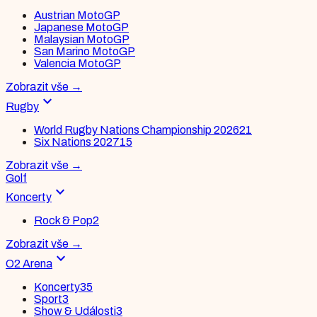
Austrian MotoGP
Japanese MotoGP
Malaysian MotoGP
San Marino MotoGP
Valencia MotoGP
Zobrazit vše
→
expand_more
Rugby
World Rugby Nations Championship 2026
21
Six Nations 2027
15
Zobrazit vše
→
Golf
expand_more
Koncerty
Rock & Pop
2
Zobrazit vše
→
expand_more
O2 Arena
Koncerty
35
Sport
3
Show & Události
3