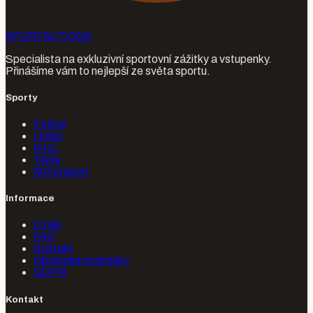
SPORT
ACTIONS
Specialista na exkluzivní sportovní zážitky a vstupenky.
Přinášíme vám to nejlepší ze světa sportu.
Sporty
Fotbal
Hokej
NHL
Tenis
Motorsport
Informace
O nás
FAQ
Kontakt
Obchodní podmínky
GDPR
Kontakt