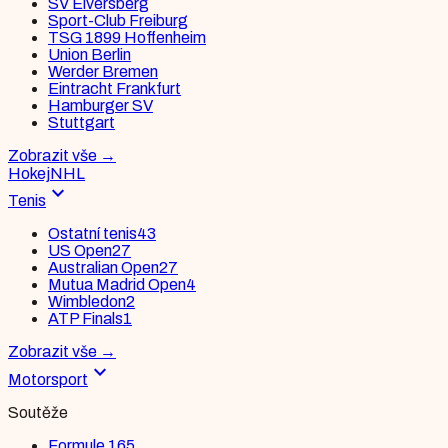
SV Elversberg
Sport-Club Freiburg
TSG 1899 Hoffenheim
Union Berlin
Werder Bremen
Eintracht Frankfurt
Hamburger SV
Stuttgart
Zobrazit vše
→
Hokej
NHL
expand_more
Tenis
Ostatní tenis
43
US Open
27
Australian Open
27
Mutua Madrid Open
4
Wimbledon
2
ATP Finals
1
Zobrazit vše
→
expand_more
Motorsport
Soutěže
Formule 1
65