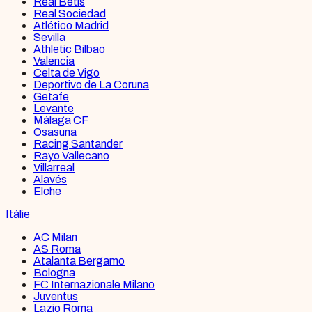
Real Betis
Real Sociedad
Atlético Madrid
Sevilla
Athletic Bilbao
Valencia
Celta de Vigo
Deportivo de La Coruna
Getafe
Levante
Málaga CF
Osasuna
Racing Santander
Rayo Vallecano
Villarreal
Alavés
Elche
Itálie
AC Milan
AS Roma
Atalanta Bergamo
Bologna
FC Internazionale Milano
Juventus
Lazio Roma