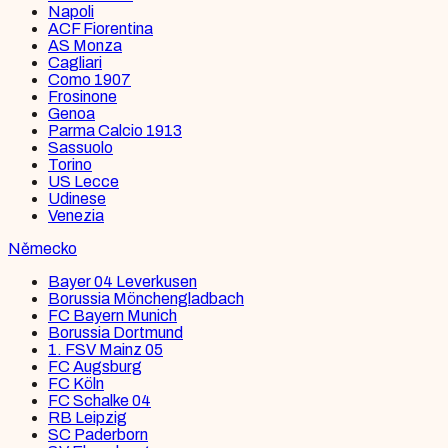
Napoli
ACF Fiorentina
AS Monza
Cagliari
Como 1907
Frosinone
Genoa
Parma Calcio 1913
Sassuolo
Torino
US Lecce
Udinese
Venezia
Německo
Bayer 04 Leverkusen
Borussia Mönchengladbach
FC Bayern Munich
Borussia Dortmund
1. FSV Mainz 05
FC Augsburg
FC Köln
FC Schalke 04
RB Leipzig
SC Paderborn