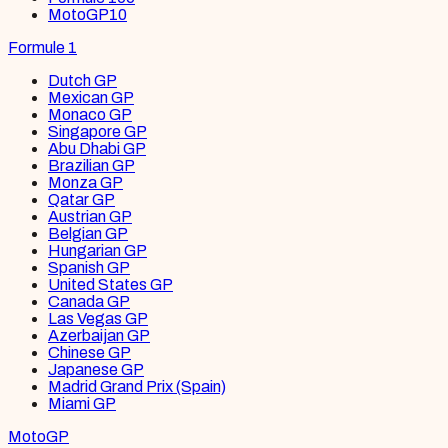
MotoGP
10
Formule 1
Dutch GP
Mexican GP
Monaco GP
Singapore GP
Abu Dhabi GP
Brazilian GP
Monza GP
Qatar GP
Austrian GP
Belgian GP
Hungarian GP
Spanish GP
United States GP
Canada GP
Las Vegas GP
Azerbaijan GP
Chinese GP
Japanese GP
Madrid Grand Prix (Spain)
Miami GP
MotoGP