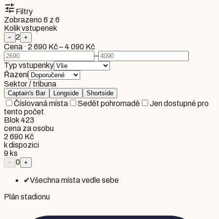
tune
Filtry
Zobrazeno
6
z
6
Kolik vstupenek
2
−
+
Cena
·
2 690 Kč
–
4 090 Kč
–
Typ vstupenky
Řazení
Sektor / tribuna
Captain's Bar
Longside
Shortside
Číslovaná místa
Sedět pohromadě
Jen dostupné pro
tento počet
Blok 423
cena za osobu
2 690 Kč
k dispozici
9
ks
0
−
+
✔
Všechna místa vedle sebe
Plán stadionu