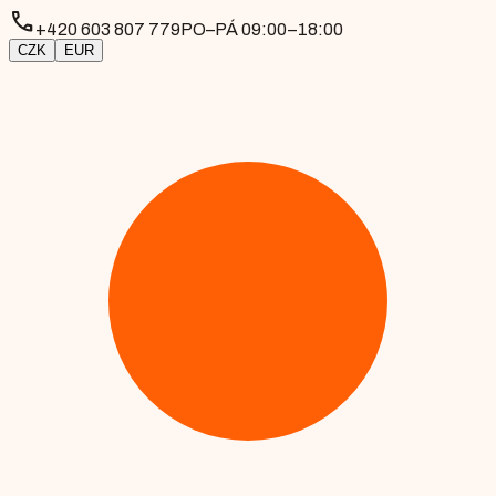
phone
+420 603 807 779
PO–PÁ 09:00–18:00
CZK
EUR