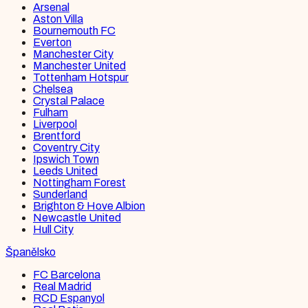
Arsenal
Aston Villa
Bournemouth FC
Everton
Manchester City
Manchester United
Tottenham Hotspur
Chelsea
Crystal Palace
Fulham
Liverpool
Brentford
Coventry City
Ipswich Town
Leeds United
Nottingham Forest
Sunderland
Brighton & Hove Albion
Newcastle United
Hull City
Španělsko
FC Barcelona
Real Madrid
RCD Espanyol