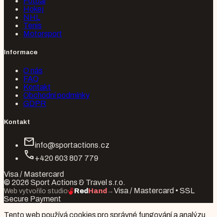
Fotbal
Hokej
NHL
Tenis
Motorsport
Informace
O nás
FAQ
Kontakt
Obchodní podmínky
GDPR
Kontakt
mail
info@sportactions.cz
call
+420 603 807 779
Visa / Mastercard
© 2026 Sport Actions & Travel s.r.o.
Visa / Mastercard • SSL
Web vytvořilo studio
Red
Hand
→
Secure Payment
Tento web používá cookies pro správné fungování a analýzu