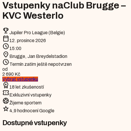
Vstupenky na
Club Brugge –
KVC Westerlo
emoji_events
Jupiler Pro League (Belgie)
calendar_today
12. prosince 2026
schedule
15:00
location_on
Brugge
,
Jan Breydelstadion
schedule
Termín zatím ještě nepotvrzen
od
2 690 Kč
Vybrat vstupenku
workspace_premium
18 let zkušeností
confirmation_number
Exkluzivní vstupenky
sports_soccer
Žijeme sportem
star
4,9 hodnocení Google
Dostupné vstupenky