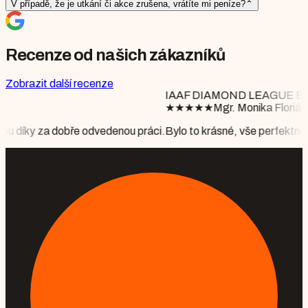
V případě, že je utkání či akce zrušena, vrátíte mi peníze?
⌃
Recenze od našich zákazníků
Zobrazit další recenze
IAAF DIAMOND LEAGUE BRUSSELS
★
★
★
★
★
Mgr. Monika Floriánová
 práci.
Bylo to krásné, vše perfektně připraveno, počasí nám vyšlo 