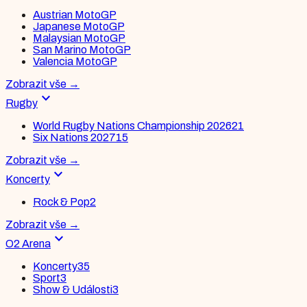
Austrian MotoGP
Japanese MotoGP
Malaysian MotoGP
San Marino MotoGP
Valencia MotoGP
Zobrazit vše
→
expand_more
Rugby
World Rugby Nations Championship 2026
21
Six Nations 2027
15
Zobrazit vše
→
expand_more
Koncerty
Rock & Pop
2
Zobrazit vše
→
expand_more
O2 Arena
Koncerty
35
Sport
3
Show & Události
3