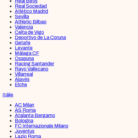
Real Betis
Real Sociedad
Atlético Madrid
Sevilla
Athletic Bilbao
Valencia
Celta de Vigo
Deportivo de La Coruna
Getafe
Levante
Málaga CF
Osasuna
Racing Santander
Rayo Vallecano
Villarreal
Alavés
Elche
Itálie
AC Milan
AS Roma
Atalanta Bergamo
Bologna
FC Internazionale Milano
Juventus
Lazio Roma