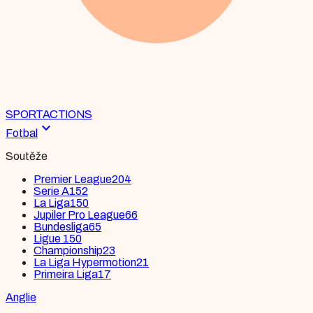
SPORT
ACTIONS
expand_more
Fotbal
Soutěže
Premier League
204
Serie A
152
La Liga
150
Jupiler Pro League
66
Bundesliga
65
Ligue 1
50
Championship
23
La Liga Hypermotion
21
Primeira Liga
17
Anglie