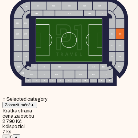
= Selected category
Zobrazit méně
▲
Krátká strana
cena za osobu
2 790 Kč
k dispozici
7
ks
0
−
+