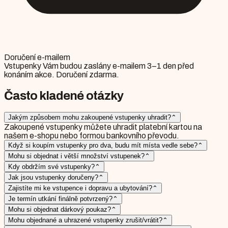
Doručení e-mailem
Vstupenky Vám budou zaslány e-mailem 3–1 den před
konáním akce. Doručení zdarma.
Často kladené otázky
Jakým způsobem mohu zakoupené vstupenky uhradit?
⌃
Zakoupené vstupenky můžete uhradit platební kartou na
našem e-shopu nebo formou bankovního převodu.
Když si koupím vstupenky pro dva, budu mít místa vedle sebe?
⌃
Mohu si objednat i větší množství vstupenek?
⌃
Kdy obdržím své vstupenky?
⌃
Jak jsou vstupenky doručeny?
⌃
Zajistíte mi ke vstupence i dopravu a ubytování?
⌃
Je termín utkání finálně potvrzený?
⌃
Mohu si objednat dárkový poukaz?
⌃
Mohu objednané a uhrazené vstupenky zrušit/vrátit?
⌃