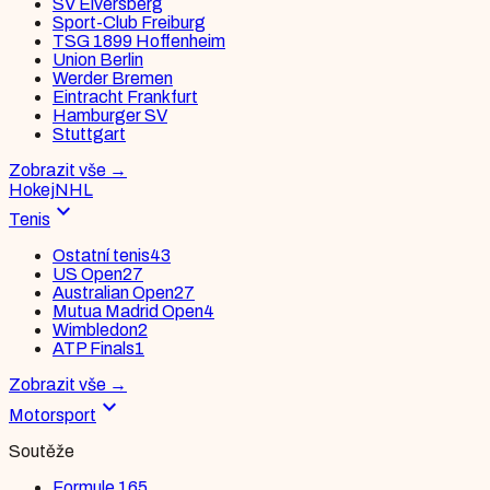
SV Elversberg
Sport-Club Freiburg
TSG 1899 Hoffenheim
Union Berlin
Werder Bremen
Eintracht Frankfurt
Hamburger SV
Stuttgart
Zobrazit vše
→
Hokej
NHL
expand_more
Tenis
Ostatní tenis
43
US Open
27
Australian Open
27
Mutua Madrid Open
4
Wimbledon
2
ATP Finals
1
Zobrazit vše
→
expand_more
Motorsport
Soutěže
Formule 1
65