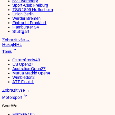
SV Elversberg
Sport-Club Freiburg
TSG 1899 Hoffenheim
Union Berlin
Werder Bremen
Eintracht Frankfurt
Hamburger SV
Stuttgart
Zobrazit vše
→
Hokej
NHL
expand_more
Tenis
Ostatní tenis
43
US Open
27
Australian Open
27
Mutua Madrid Open
4
Wimbledon
2
ATP Finals
1
Zobrazit vše
→
expand_more
Motorsport
Soutěže
Formule 1
65