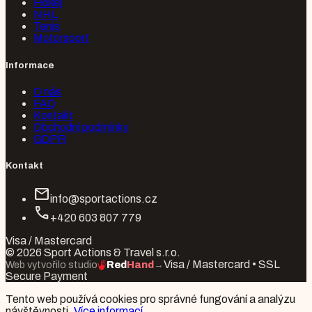
Hokej
NHL
Tenis
Motorsport
Informace
O nás
FAQ
Kontakt
Obchodní podmínky
GDPR
Kontakt
mail
info@sportactions.cz
call
+420 603 807 779
Visa / Mastercard
© 2026 Sport Actions & Travel s.r.o.
Visa / Mastercard • SSL
Web vytvořilo studio
Red
Hand
→
Secure Payment
Tento web používá cookies pro správné fungování a analýzu
návštěvnosti.
Více informací