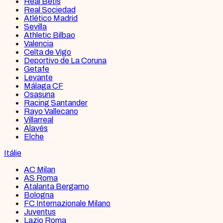
Real Betis
Real Sociedad
Atlético Madrid
Sevilla
Athletic Bilbao
Valencia
Celta de Vigo
Deportivo de La Coruna
Getafe
Levante
Málaga CF
Osasuna
Racing Santander
Rayo Vallecano
Villarreal
Alavés
Elche
Itálie
AC Milan
AS Roma
Atalanta Bergamo
Bologna
FC Internazionale Milano
Juventus
Lazio Roma