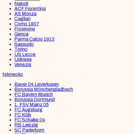
Napoli
ACF Fiorentina
AS Monza
Cagliari
Como 1907
Frosinone
Genoa
Parma Calcio 1913
Sassuolo
Torino
US Lecce
Udinese
Venezia
Německo
Bayer 04 Leverkusen
Borussia Mönchengladbach
FC Bayern Munich
Borussia Dortmund
1. FSV Mainz 05
FC Augsburg
FC Köln
FC Schalke 04
RB Leipzig
SC Paderborn