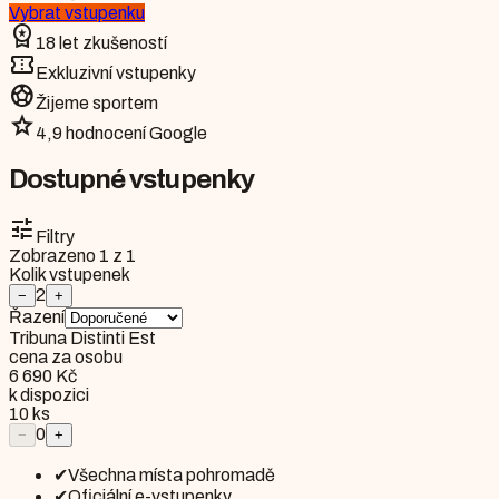
Vybrat vstupenku
workspace_premium
18 let zkušeností
confirmation_number
Exkluzivní vstupenky
sports_soccer
Žijeme sportem
star
4,9 hodnocení Google
Dostupné vstupenky
tune
Filtry
Zobrazeno
1
z
1
Kolik vstupenek
2
−
+
Řazení
Tribuna Distinti Est
cena za osobu
6 690 Kč
k dispozici
10
ks
0
−
+
✔
Všechna místa pohromadě
✔
Oficiální e-vstupenky