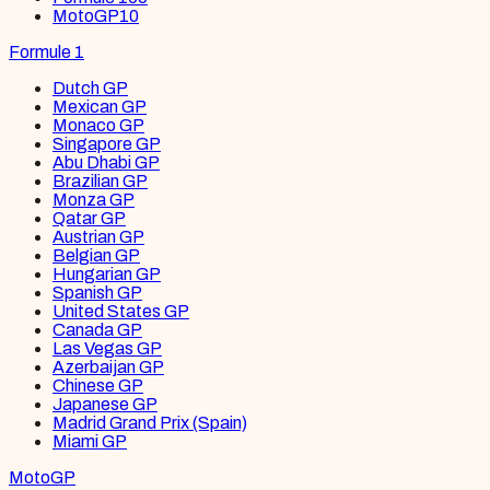
MotoGP
10
Formule 1
Dutch GP
Mexican GP
Monaco GP
Singapore GP
Abu Dhabi GP
Brazilian GP
Monza GP
Qatar GP
Austrian GP
Belgian GP
Hungarian GP
Spanish GP
United States GP
Canada GP
Las Vegas GP
Azerbaijan GP
Chinese GP
Japanese GP
Madrid Grand Prix (Spain)
Miami GP
MotoGP