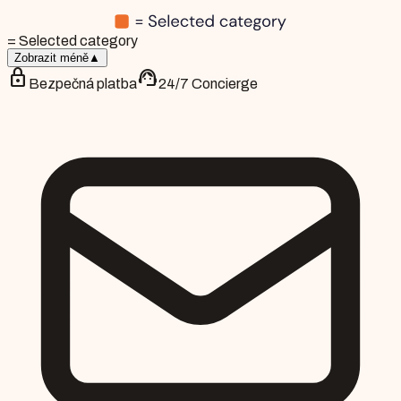
= Selected category
Zobrazit méně
▲
lock
support_agent
Bezpečná platba
24/7 Concierge