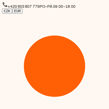
phone
+420 603 807 779
PO–PÁ 09:00–18:00
CZK
EUR