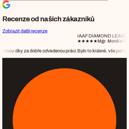
Recenze od našich zákazníků
Zobrazit další recenze
IAAF DIAMOND LEAGUE BRUSSELS
★
★
★
★
★
Mgr. Monika Floriánová
e odvedenou práci.
Bylo to krásné, vše perfektně připraveno, počasí