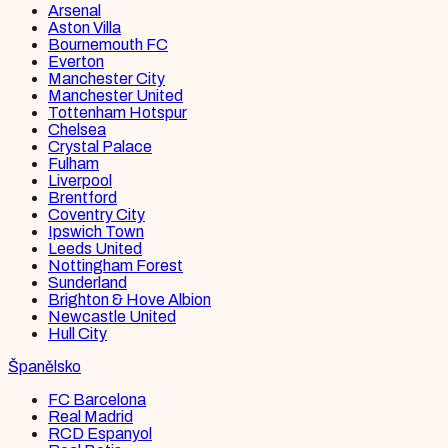
Arsenal
Aston Villa
Bournemouth FC
Everton
Manchester City
Manchester United
Tottenham Hotspur
Chelsea
Crystal Palace
Fulham
Liverpool
Brentford
Coventry City
Ipswich Town
Leeds United
Nottingham Forest
Sunderland
Brighton & Hove Albion
Newcastle United
Hull City
Španělsko
FC Barcelona
Real Madrid
RCD Espanyol