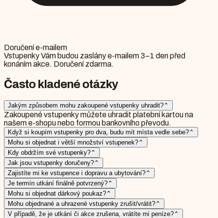
Doručení e-mailem
Vstupenky Vám budou zaslány e-mailem 3–1 den před
konáním akce. Doručení zdarma.
Často kladené otázky
Jakým způsobem mohu zakoupené vstupenky uhradit?
⌃
Zakoupené vstupenky můžete uhradit platební kartou na
našem e-shopu nebo formou bankovního převodu.
Když si koupím vstupenky pro dva, budu mít místa vedle sebe?
⌃
Mohu si objednat i větší množství vstupenek?
⌃
Kdy obdržím své vstupenky?
⌃
Jak jsou vstupenky doručeny?
⌃
Zajistíte mi ke vstupence i dopravu a ubytování?
⌃
Je termín utkání finálně potvrzený?
⌃
Mohu si objednat dárkový poukaz?
⌃
Mohu objednané a uhrazené vstupenky zrušit/vrátit?
⌃
V případě, že je utkání či akce zrušena, vrátíte mi peníze?
⌃