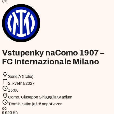
VS
Vstupenky na
Como 1907 –
FC Internazionale Milano
emoji_events
Serie A (Itálie)
calendar_today
2. května 2027
schedule
15:00
location_on
Como
,
Giuseppe Sinigaglia Stadium
schedule
Termín zatím ještě nepotvrzen
od
6 690 Kč