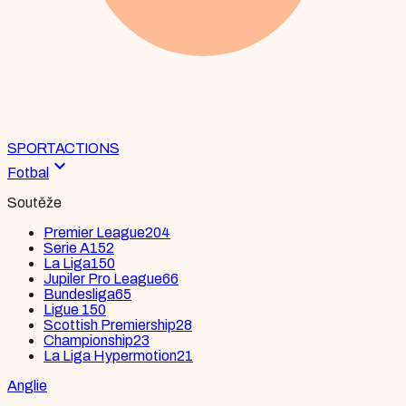
SPORT
ACTIONS
expand_more
Fotbal
Soutěže
Premier League
204
Serie A
152
La Liga
150
Jupiler Pro League
66
Bundesliga
65
Ligue 1
50
Scottish Premiership
28
Championship
23
La Liga Hypermotion
21
Anglie