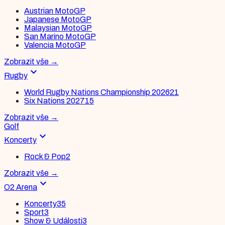
Austrian MotoGP
Japanese MotoGP
Malaysian MotoGP
San Marino MotoGP
Valencia MotoGP
Zobrazit vše
→
expand_more
Rugby
World Rugby Nations Championship 2026
21
Six Nations 2027
15
Zobrazit vše
→
Golf
expand_more
Koncerty
Rock & Pop
2
Zobrazit vše
→
expand_more
O2 Arena
Koncerty
35
Sport
3
Show & Události
3