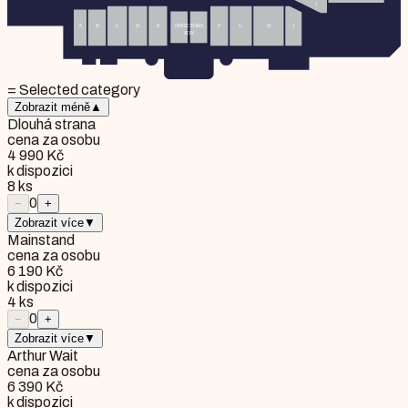
= Selected category
Zobrazit méně
▲
Dlouhá strana
cena za osobu
4 990 Kč
k dispozici
8
ks
0
−
+
Zobrazit více
▼
Mainstand
cena za osobu
6 190 Kč
k dispozici
4
ks
0
−
+
Zobrazit více
▼
Arthur Wait
cena za osobu
6 390 Kč
k dispozici