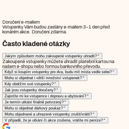
Doručení e-mailem
Vstupenky Vám budou zaslány e-mailem 3–1 den před
konáním akce. Doručení zdarma.
Často kladené otázky
Jakým způsobem mohu zakoupené vstupenky uhradit?
⌃
Zakoupené vstupenky můžete uhradit platební kartou na
našem e-shopu nebo formou bankovního převodu.
Když si koupím vstupenky pro dva, budu mít místa vedle sebe?
⌃
Mohu si objednat i větší množství vstupenek?
⌃
Kdy obdržím své vstupenky?
⌃
Jak jsou vstupenky doručeny?
⌃
Zajistíte mi ke vstupence i dopravu a ubytování?
⌃
Je termín utkání finálně potvrzený?
⌃
Mohu si objednat dárkový poukaz?
⌃
Mohu objednané a uhrazené vstupenky zrušit/vrátit?
⌃
V případě, že je utkání či akce zrušena, vrátíte mi peníze?
⌃