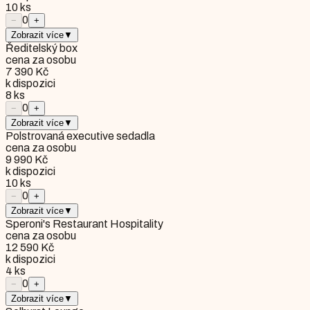
10
ks
0
−
+
Zobrazit více
▼
Ředitelský box
cena za osobu
7 390 Kč
k dispozici
8
ks
0
−
+
Zobrazit více
▼
Polstrovaná executive sedadla
cena za osobu
9 990 Kč
k dispozici
10
ks
0
−
+
Zobrazit více
▼
Speroni's Restaurant Hospitality
cena za osobu
12 590 Kč
k dispozici
4
ks
0
−
+
Zobrazit více
▼