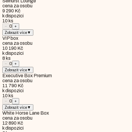
Selhurst Lounge
cena za osobu
9 290 Kč
k dispozici
10
ks
0
−
+
Zobrazit více
▼
VIP box
cena za osobu
10 190 Kč
k dispozici
8
ks
0
−
+
Zobrazit více
▼
Executive Box Premium
cena za osobu
11 790 Kč
k dispozici
10
ks
0
−
+
Zobrazit více
▼
White Horse Lane Box
cena za osobu
12 890 Kč
k dispozici