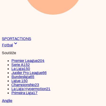
SPORT
ACTIONS
expand_more
Fotbal
Soutěže
Premier League
204
Serie A
152
La Liga
150
Jupiler Pro League
66
Bundesliga
65
Ligue 1
50
Championship
23
La Liga Hypermotion
21
Primeira Liga
17
Anglie