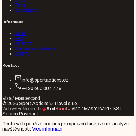
Tenis
Motorsport
Informace
O nás
FAQ
Kontakt
Obchodní podmínky
GDPR
Kontakt
mail
info@sportactions.cz
call
+420 603 807 779
Visa / Mastercard
© 2026 Sport Actions & Travel s.r.o.
Visa / Mastercard • SSL
Web vytvořilo studio
Red
Hand
→
Secure Payment
Tento web používá cookies pro správné fungování a analýzu
návštěvnosti.
Více informací