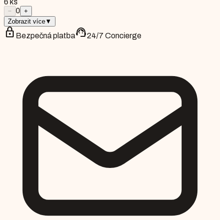
6
ks
0
−
+
Zobrazit více
▼
lock
support_agent
Bezpečná platba
24/7 Concierge