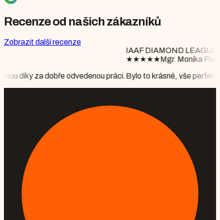
Recenze od našich zákazníků
Zobrazit další recenze
IAAF DIAMOND LEAGUE BRUSSELS
★
★
★
★
★
Mgr. Monika Floriánová
vedenou práci.
Bylo to krásné, vše perfektně připraveno, počasí nám