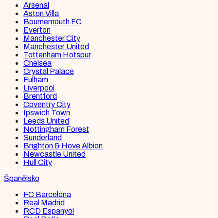
Arsenal
Aston Villa
Bournemouth FC
Everton
Manchester City
Manchester United
Tottenham Hotspur
Chelsea
Crystal Palace
Fulham
Liverpool
Brentford
Coventry City
Ipswich Town
Leeds United
Nottingham Forest
Sunderland
Brighton & Hove Albion
Newcastle United
Hull City
Španělsko
FC Barcelona
Real Madrid
RCD Espanyol