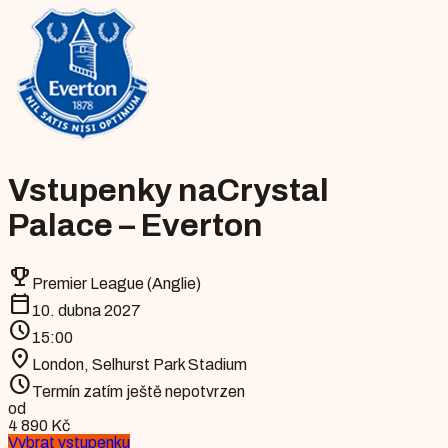
Vstupenky na
Crystal
Palace – Everton
emoji_events
Premier League (Anglie)
calendar_today
10. dubna 2027
schedule
15:00
location_on
London
,
Selhurst Park Stadium
schedule
Termín zatím ještě nepotvrzen
od
4 890 Kč
Vybrat vstupenku