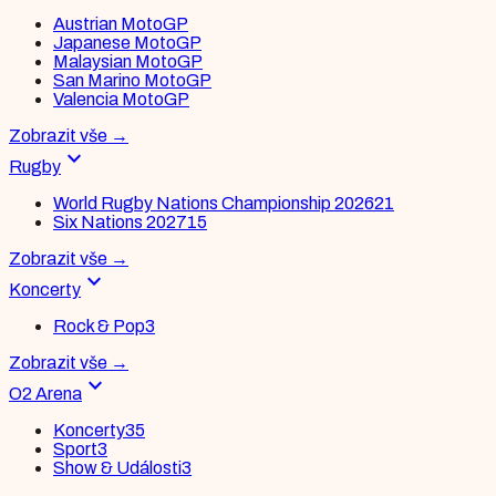
Austrian MotoGP
Japanese MotoGP
Malaysian MotoGP
San Marino MotoGP
Valencia MotoGP
Zobrazit vše
→
expand_more
Rugby
World Rugby Nations Championship 2026
21
Six Nations 2027
15
Zobrazit vše
→
expand_more
Koncerty
Rock & Pop
3
Zobrazit vše
→
expand_more
O2 Arena
Koncerty
35
Sport
3
Show & Události
3