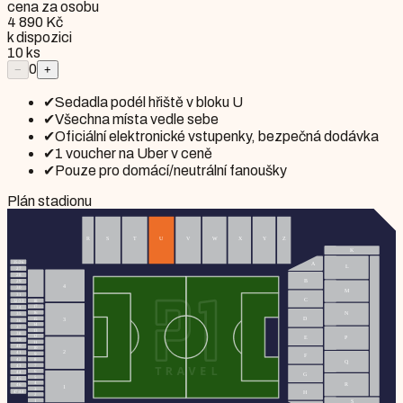
cena za osobu
4 890 Kč
k dispozici
10
ks
0
−
+
✔
Sedadla podél hřiště v bloku U
✔
Všechna místa vedle sebe
✔
Oficiální elektronické vstupenky, bezpečná dodávka
✔
1 voucher na Uber v ceně
✔
Pouze pro domácí/neutrální fanoušky
Plán stadionu