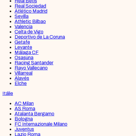
Real Betis
Real Sociedad
Atlético Madrid
Sevilla
Athletic Bilbao
Valencia
Celta de Vigo
Deportivo de La Coruna
Getafe
Levante
Málaga CF
Osasuna
Racing Santander
Rayo Vallecano
Villarreal
Alavés
Elche
Itálie
AC Milan
AS Roma
Atalanta Bergamo
Bologna
FC Internazionale Milano
Juventus
Lazio Roma