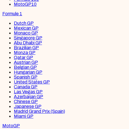
MotoGP
10
Formule 1
Dutch GP
Mexican GP
Monaco GP
Singapore GP
Abu Dhabi GP
Brazilian GP
Monza GP
Qatar GP
Austrian GP
Belgian GP
Hungarian GP
Spanish GP
United States GP
Canada GP
Las Vegas GP
Azerbaijan GP
Chinese GP
Japanese GP
Madrid Grand Prix (Spain)
Miami GP
MotoGP