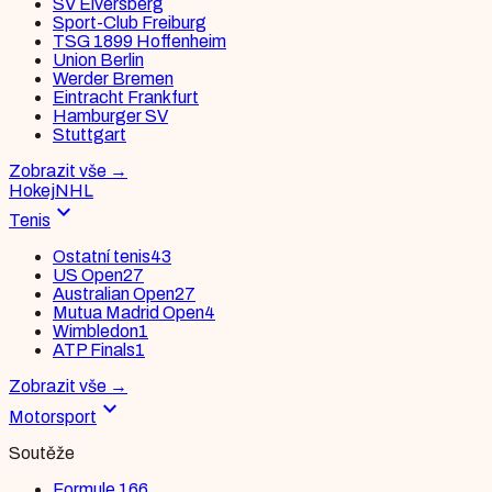
SV Elversberg
Sport-Club Freiburg
TSG 1899 Hoffenheim
Union Berlin
Werder Bremen
Eintracht Frankfurt
Hamburger SV
Stuttgart
Zobrazit vše
→
Hokej
NHL
expand_more
Tenis
Ostatní tenis
43
US Open
27
Australian Open
27
Mutua Madrid Open
4
Wimbledon
1
ATP Finals
1
Zobrazit vše
→
expand_more
Motorsport
Soutěže
Formule 1
66