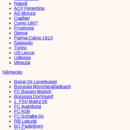
Napoli
ACF Fiorentina
AS Monza
Cagliari
Como 1907
Frosinone
Genoa
Parma Calcio 1913
Sassuolo
Torino
US Lecce
Udinese
Venezia
Německo
Bayer 04 Leverkusen
Borussia Mönchengladbach
FC Bayern Munich
Borussia Dortmund
1. FSV Mainz 05
FC Augsburg
FC Köln
FC Schalke 04
RB Leipzig
SC Paderborn