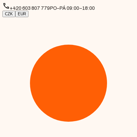
phone
+420 603 807 779
PO–PÁ 09:00–18:00
CZK
EUR