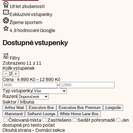
workspace_premium
18 let zkušeností
confirmation_number
Exkluzivní vstupenky
sports_soccer
Žijeme sportem
star
4,9 hodnocení Google
Dostupné vstupenky
tune
Filtry
Zobrazeno
11
z
11
Kolik vstupenek
2
−
+
Cena
·
4 890 Kč
–
12 890 Kč
–
Typ vstupenky
Řazení
Sektor / tribuna
Arthur Wait
Executive Box
Executive Box Premium
Longside
Mainstand
Selhurst Lounge
White Horse Lane Box
Číslovaná místa
Zastřešeno
Sedět pohromadě
Jen
dostupné pro tento počet
Dlouhá strana – Domácí sekce