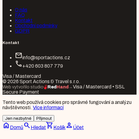
O nás
FAQ
Kontakt
Obchodní podmínky
GDPR
Kontakt
mail
info@sportactions.cz
call
+420 603 807 779
Visa / Mastercard
© 2026 Sport Actions & Travel s.r.o.
Visa / Mastercard • SSL
Web vytvořilo studio
Red
Hand
→
Secure Payment
Tento web používá cookies pro správné fungování a analýzu
návštěvnosti.
Více informací
Jen nezbytné
Přijmout
home
search
shopping_cart
person
Domů
Hledat
Košík
Účet