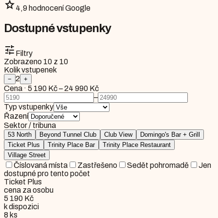
star
4,9 hodnocení Google
Dostupné vstupenky
tune
Filtry
Zobrazeno
10
z
10
Kolik vstupenek
2
−
+
Cena
·
5 190 Kč
–
24 990 Kč
–
Typ vstupenky
Řazení
Sektor / tribuna
53 North
Beyond Tunnel Club
Club View
Domingo's Bar + Grill
Ticket Plus
Trinity Place Bar
Trinity Place Restaurant
Village Street
Číslovaná místa
Zastřešeno
Sedět pohromadě
Jen
dostupné pro tento počet
Ticket Plus
cena za osobu
5 190 Kč
k dispozici
8
ks