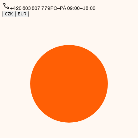
phone
+420 603 807 779
PO–PÁ 09:00–18:00
CZK
EUR