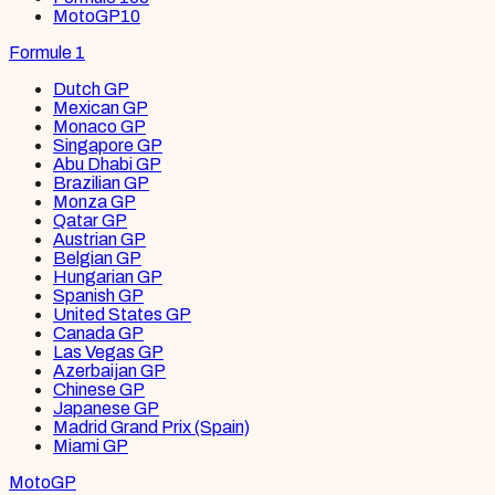
MotoGP
10
Formule 1
Dutch GP
Mexican GP
Monaco GP
Singapore GP
Abu Dhabi GP
Brazilian GP
Monza GP
Qatar GP
Austrian GP
Belgian GP
Hungarian GP
Spanish GP
United States GP
Canada GP
Las Vegas GP
Azerbaijan GP
Chinese GP
Japanese GP
Madrid Grand Prix (Spain)
Miami GP
MotoGP