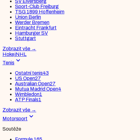
SV Elversberg
Sport-Club Freiburg
TSG 1899 Hoffenheim
Union Berlin
Werder Bremen
Eintracht Frankfurt
Hamburger SV
Stuttgart
Zobrazit vše
→
Hokej
NHL
expand_more
Tenis
Ostatní tenis
43
US Open
27
Australian Open
27
Mutua Madrid Open
4
Wimbledon
1
ATP Finals
1
Zobrazit vše
→
expand_more
Motorsport
Soutěže
Formule 1
65