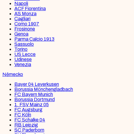
Napoli
ACF Fiorentina
AS Monza
Cagliari
Como 1907
Frosinone
Genoa
Parma Calcio 1913
Sassuolo
Torino
US Lecce
Udinese
Venezia
Německo
Bayer 04 Leverkusen
Borussia Mönchengladbach
FC Bayern Munich
Borussia Dortmund
1. FSV Mainz 05
FC Augsburg
FC Köln
FC Schalke 04
RB Leipzig
SC Paderborn