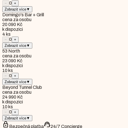
0
−
+
Zobrazit více
▼
Domingo's Bar + Grill
cena za osobu
20 090 Kč
k dispozici
4
ks
0
−
+
Zobrazit více
▼
53 North
cena za osobu
23 090 Kč
k dispozici
10
ks
0
−
+
Zobrazit více
▼
Beyond Tunnel Club
cena za osobu
24 990 Kč
k dispozici
10
ks
0
−
+
Zobrazit více
▼
lock
support_agent
Bezpečná platba
24/7 Concierge