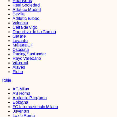
Real Betis
Real Sociedad
Atlético Madrid
Sevilla
Athletic Bilbao
Valencia
Celta de Vigo
Deportivo de La Coruna
Getafe
Levante
Málaga CF
Osasuna
Racing Santander
Rayo Vallecano
Villarreal
Alavés
Elche
Itálie
AC Milan
AS Roma
Atalanta Bergamo
Bologna
FC Internazionale Milano
Juventus
Lazio Roma