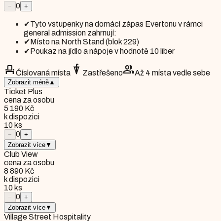
0
−
+
✔
Tyto vstupenky na domácí zápas Evertonu v rámci
general admission zahrnují:
✔
Místo na North Stand (blok 229)
✔
Poukaz na jídlo a nápoje v hodnotě 10 liber
event_seat
umbrella
group
Číslovaná místa
Zastřešeno
Až 4 místa vedle sebe
Zobrazit méně
▲
Ticket Plus
cena za osobu
5 190 Kč
k dispozici
10
ks
0
−
+
Zobrazit více
▼
Club View
cena za osobu
8 890 Kč
k dispozici
10
ks
0
−
+
Zobrazit více
▼
Village Street Hospitality