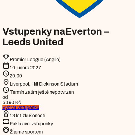
Vstupenky na
Everton –
Leeds United
emoji_events
Premier League (Anglie)
calendar_today
10. února 2027
schedule
20:00
location_on
Liverpool
,
Hill Dickinson Stadium
schedule
Termín zatím ještě nepotvrzen
od
5 190 Kč
Vybrat vstupenku
workspace_premium
18 let zkušeností
confirmation_number
Exkluzivní vstupenky
sports_soccer
Žijeme sportem