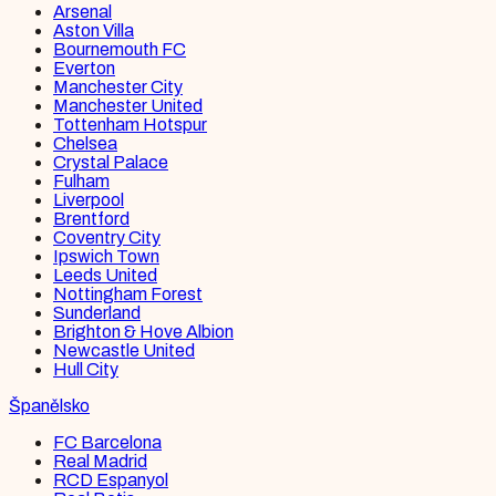
Arsenal
Aston Villa
Bournemouth FC
Everton
Manchester City
Manchester United
Tottenham Hotspur
Chelsea
Crystal Palace
Fulham
Liverpool
Brentford
Coventry City
Ipswich Town
Leeds United
Nottingham Forest
Sunderland
Brighton & Hove Albion
Newcastle United
Hull City
Španělsko
FC Barcelona
Real Madrid
RCD Espanyol