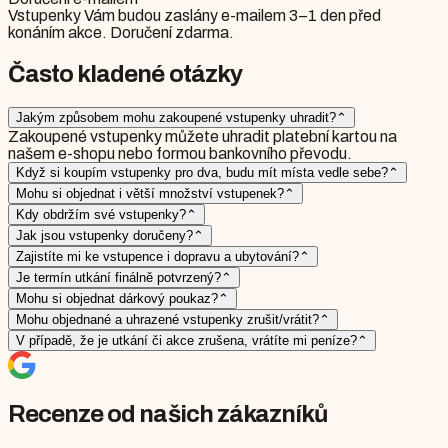
Vstupenky Vám budou zaslány e-mailem 3–1 den před
konáním akce. Doručení zdarma.
Často kladené otázky
Jakým způsobem mohu zakoupené vstupenky uhradit?
⌃
Zakoupené vstupenky můžete uhradit platební kartou na
našem e-shopu nebo formou bankovního převodu.
Když si koupím vstupenky pro dva, budu mít místa vedle sebe?
⌃
Mohu si objednat i větší množství vstupenek?
⌃
Kdy obdržím své vstupenky?
⌃
Jak jsou vstupenky doručeny?
⌃
Zajistíte mi ke vstupence i dopravu a ubytování?
⌃
Je termín utkání finálně potvrzený?
⌃
Mohu si objednat dárkový poukaz?
⌃
Mohu objednané a uhrazené vstupenky zrušit/vrátit?
⌃
V případě, že je utkání či akce zrušena, vrátíte mi peníze?
⌃
Recenze od našich zákazníků