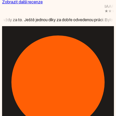
Zobrazit další recenze
IAAF DIAMOND LEAGUE BRUS
★
★
★
★
★
Mgr. Monika Floriánová
 díky za dobře odvedenou práci.
Bylo to krásné, vše perfektně připr