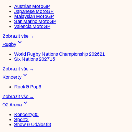
Austrian MotoGP
Japanese MotoGP
Malaysian MotoGP
San Marino MotoGP
Valencia MotoGP
Zobrazit vše
→
expand_more
Rugby
World Rugby Nations Championship 2026
21
Six Nations 2027
15
Zobrazit vše
→
expand_more
Koncerty
Rock & Pop
3
Zobrazit vše
→
expand_more
O2 Arena
Koncerty
35
Sport
3
Show & Události
3