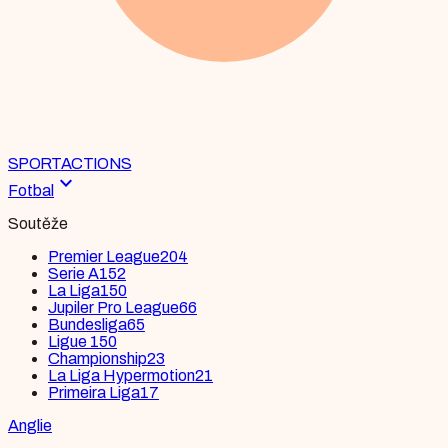
SPORT
ACTIONS
expand_more
Fotbal
Soutěže
Premier League
204
Serie A
152
La Liga
150
Jupiler Pro League
66
Bundesliga
65
Ligue 1
50
Championship
23
La Liga Hypermotion
21
Primeira Liga
17
Anglie