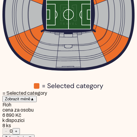
= Selected category
Zobrazit méně
▲
Roh
cena za osobu
6 890 Kč
k dispozici
8
ks
0
−
+