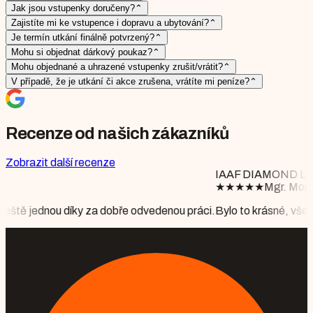
Jak jsou vstupenky doručeny?
⌃
Zajistíte mi ke vstupence i dopravu a ubytování?
⌃
Je termín utkání finálně potvrzený?
⌃
Mohu si objednat dárkový poukaz?
⌃
Mohu objednané a uhrazené vstupenky zrušit/vrátit?
⌃
V případě, že je utkání či akce zrušena, vrátíte mi peníze?
⌃
Recenze od našich zákazníků
Zobrazit další recenze
IAAF DIAMOND LEAGUE BRUSSELS
★
★
★
★
★
Mgr. Monika Floriánová
obře odvedenou práci.
Bylo to krásné, vše perfektně připraveno, po