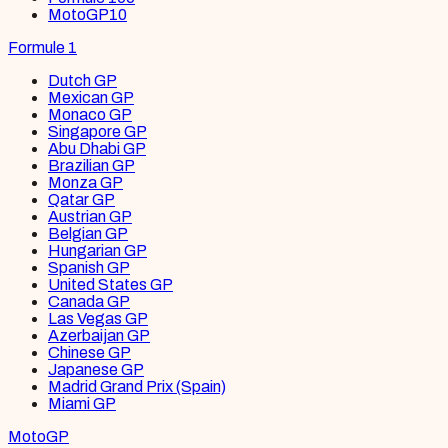
MotoGP
10
Formule 1
Dutch GP
Mexican GP
Monaco GP
Singapore GP
Abu Dhabi GP
Brazilian GP
Monza GP
Qatar GP
Austrian GP
Belgian GP
Hungarian GP
Spanish GP
United States GP
Canada GP
Las Vegas GP
Azerbaijan GP
Chinese GP
Japanese GP
Madrid Grand Prix (Spain)
Miami GP
MotoGP