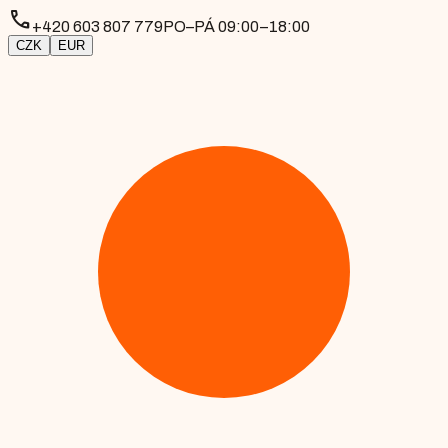
phone
+420 603 807 779
PO–PÁ 09:00–18:00
CZK
EUR