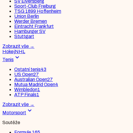
SV Elversberg
Sport-Club Freiburg
TSG 1899 Hoffenheim
Union Berlin
Werder Bremen
Eintracht Frankfurt
Hamburger SV
Stuttgart
Zobrazit vše
→
Hokej
NHL
expand_more
Tenis
Ostatní tenis
43
US Open
27
Australian Open
27
Mutua Madrid Open
4
Wimbledon
1
ATP Finals
1
Zobrazit vše
→
expand_more
Motorsport
Soutěže
Formule 1
65