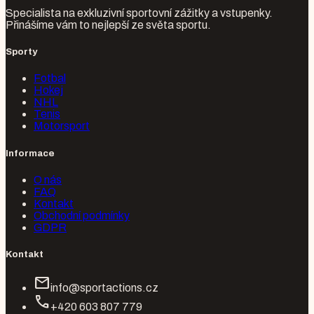
Specialista na exkluzivní sportovní zážitky a vstupenky.
Přinášíme vám to nejlepší ze světa sportu.
Sporty
Fotbal
Hokej
NHL
Tenis
Motorsport
Informace
O nás
FAQ
Kontakt
Obchodní podmínky
GDPR
Kontakt
mail
info@sportactions.cz
call
+420 603 807 779