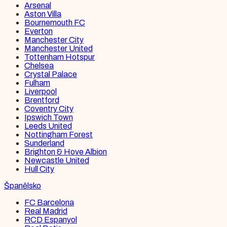
Arsenal
Aston Villa
Bournemouth FC
Everton
Manchester City
Manchester United
Tottenham Hotspur
Chelsea
Crystal Palace
Fulham
Liverpool
Brentford
Coventry City
Ipswich Town
Leeds United
Nottingham Forest
Sunderland
Brighton & Hove Albion
Newcastle United
Hull City
Španělsko
FC Barcelona
Real Madrid
RCD Espanyol