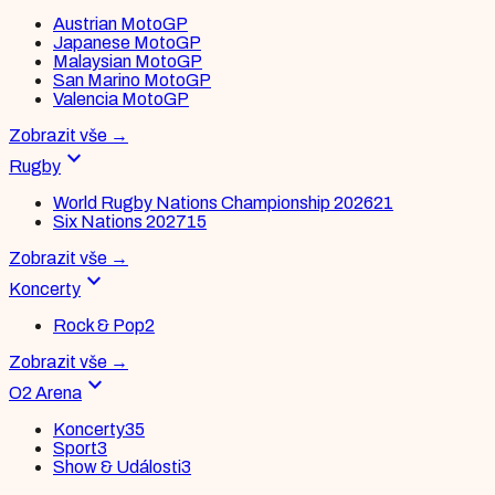
Austrian MotoGP
Japanese MotoGP
Malaysian MotoGP
San Marino MotoGP
Valencia MotoGP
Zobrazit vše
→
expand_more
Rugby
World Rugby Nations Championship 2026
21
Six Nations 2027
15
Zobrazit vše
→
expand_more
Koncerty
Rock & Pop
2
Zobrazit vše
→
expand_more
O2 Arena
Koncerty
35
Sport
3
Show & Události
3