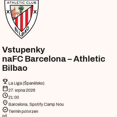
Vstupenky
na
FC Barcelona – Athletic
Bilbao
emoji_events
La Liga (Španělsko)
calendar_today
27. srpna 2026
schedule
21:00
location_on
Barcelona
,
Spotify Camp Nou
verified
Termín potvrzen
od