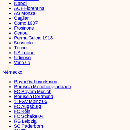
Napoli
ACF Fiorentina
AS Monza
Cagliari
Como 1907
Frosinone
Genoa
Parma Calcio 1913
Sassuolo
Torino
US Lecce
Udinese
Venezia
Německo
Bayer 04 Leverkusen
Borussia Mönchengladbach
FC Bayern Munich
Borussia Dortmund
1. FSV Mainz 05
FC Augsburg
FC Köln
FC Schalke 04
RB Leipzig
SC Paderborn