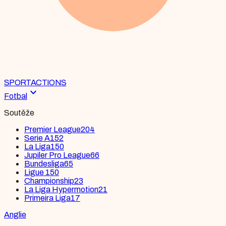
SPORT
ACTIONS
expand_more
Fotbal
Soutěže
Premier League
204
Serie A
152
La Liga
150
Jupiler Pro League
66
Bundesliga
65
Ligue 1
50
Championship
23
La Liga Hypermotion
21
Primeira Liga
17
Anglie