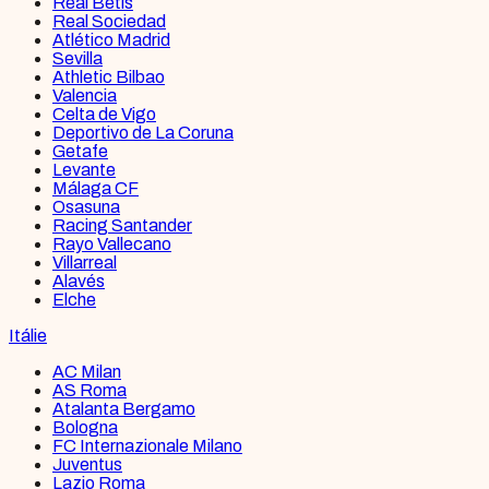
Real Betis
Real Sociedad
Atlético Madrid
Sevilla
Athletic Bilbao
Valencia
Celta de Vigo
Deportivo de La Coruna
Getafe
Levante
Málaga CF
Osasuna
Racing Santander
Rayo Vallecano
Villarreal
Alavés
Elche
Itálie
AC Milan
AS Roma
Atalanta Bergamo
Bologna
FC Internazionale Milano
Juventus
Lazio Roma