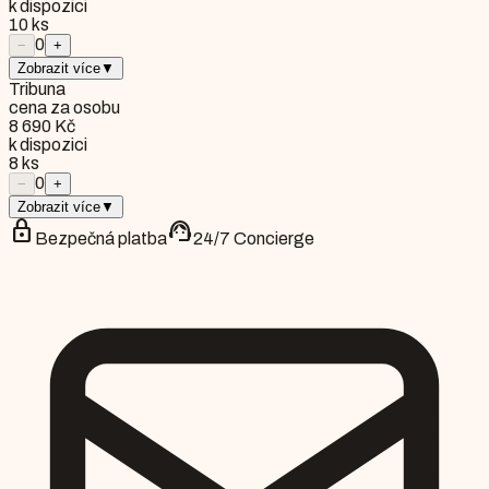
k dispozici
10
ks
0
−
+
Zobrazit více
▼
Tribuna
cena za osobu
8 690 Kč
k dispozici
8
ks
0
−
+
Zobrazit více
▼
lock
support_agent
Bezpečná platba
24/7 Concierge