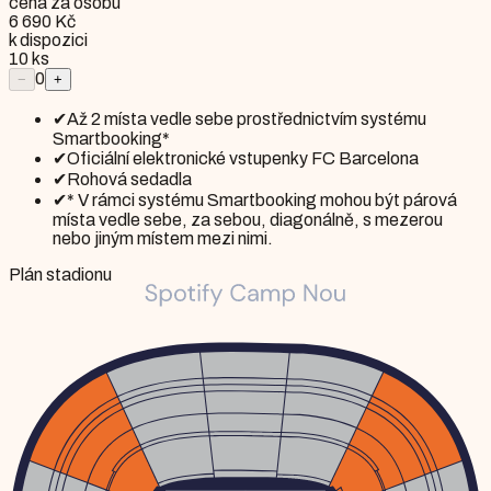
cena za osobu
6 690 Kč
k dispozici
10
ks
0
−
+
✔
Až 2 místa vedle sebe prostřednictvím systému
Smartbooking*
✔
Oficiální elektronické vstupenky FC Barcelona
✔
Rohová sedadla
✔
* V rámci systému Smartbooking mohou být párová
místa vedle sebe, za sebou, diagonálně, s mezerou
nebo jiným místem mezi nimi.
Plán stadionu