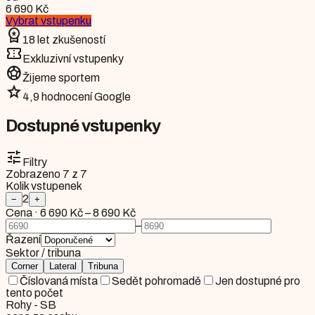
6 690 Kč
Vybrat vstupenku
workspace_premium
18 let zkušeností
confirmation_number
Exkluzivní vstupenky
sports_soccer
Žijeme sportem
star
4,9 hodnocení Google
Dostupné vstupenky
tune
Filtry
Zobrazeno
7
z
7
Kolik vstupenek
2
−
+
Cena
·
6 690 Kč
–
8 690 Kč
–
Řazení
Sektor / tribuna
Corner
Lateral
Tribuna
Číslovaná místa
Sedět pohromadě
Jen dostupné pro
tento počet
Rohy - SB