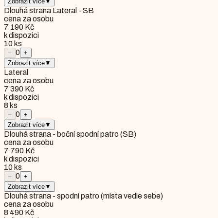
Zobrazit více
▼
Dlouhá strana Lateral - SB
cena za osobu
7 190 Kč
k dispozici
10
ks
0
−
+
Zobrazit více
▼
Lateral
cena za osobu
7 390 Kč
k dispozici
8
ks
0
−
+
Zobrazit více
▼
Dlouhá strana - boční spodní patro (SB)
cena za osobu
7 790 Kč
k dispozici
10
ks
0
−
+
Zobrazit více
▼
Dlouhá strana - spodní patro (místa vedle sebe)
cena za osobu
8 490 Kč