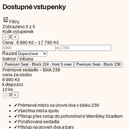
Dostupné vstupenky
tune
Filtry
Zobrazeno
5
z
5
Kolik vstupenek
2
−
+
Cena
·
6 990 Kč
–
17 790 Kč
–
Řazení
Sektor / tribuna
Premium Seat - Block 224 - front 5 rows
Premium Seat - Block 239
Prémiové sedadlo – Blok 239
cena za osobu
6 990 Kč
k dispozici
10
ks
0
−
+
✔
Prémiové místo na úrovni dva v bloku 239
✔
Všechna místa spolu
✔
Přístup přes vstup do pohostinství Wembley Stadium
✔
Potahovaná sedadla
✔
Přístup na úroveň dva a bary