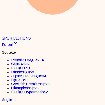
SPORT
ACTIONS
expand_more
Fotbal
Soutěže
Premier League
204
Serie A
152
La Liga
150
Bundesliga
65
Jupiler Pro League
64
Ligue 1
50
Scottish Premiership
28
Championship
23
La Liga Hypermotion
21
Anglie