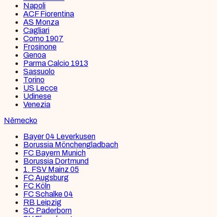
Napoli
ACF Fiorentina
AS Monza
Cagliari
Como 1907
Frosinone
Genoa
Parma Calcio 1913
Sassuolo
Torino
US Lecce
Udinese
Venezia
Německo
Bayer 04 Leverkusen
Borussia Mönchengladbach
FC Bayern Munich
Borussia Dortmund
1. FSV Mainz 05
FC Augsburg
FC Köln
FC Schalke 04
RB Leipzig
SC Paderborn