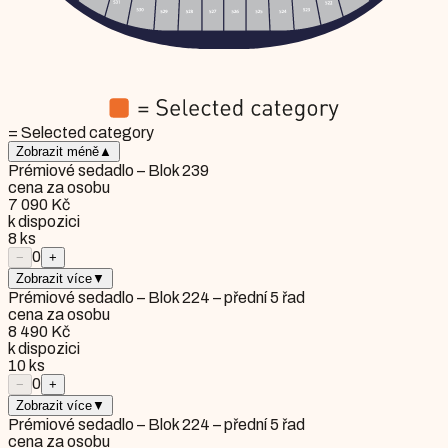
= Selected category
Zobrazit méně
▲
Prémiové sedadlo – Blok 239
cena za osobu
7 090 Kč
k dispozici
8
ks
0
−
+
Zobrazit více
▼
Prémiové sedadlo – Blok 224 – přední 5 řad
cena za osobu
8 490 Kč
k dispozici
10
ks
0
−
+
Zobrazit více
▼
Prémiové sedadlo – Blok 224 – přední 5 řad
cena za osobu