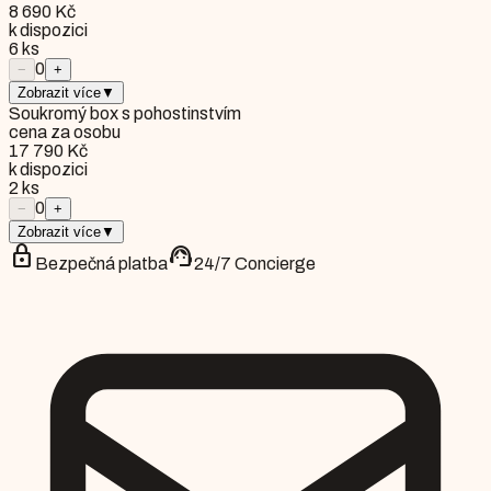
8 690 Kč
k dispozici
6
ks
0
−
+
Zobrazit více
▼
Soukromý box s pohostinstvím
cena za osobu
17 790 Kč
k dispozici
2
ks
0
−
+
Zobrazit více
▼
lock
support_agent
Bezpečná platba
24/7 Concierge