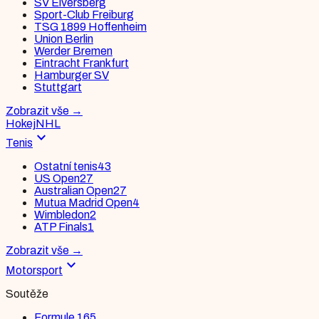
SV Elversberg
Sport-Club Freiburg
TSG 1899 Hoffenheim
Union Berlin
Werder Bremen
Eintracht Frankfurt
Hamburger SV
Stuttgart
Zobrazit vše
→
Hokej
NHL
expand_more
Tenis
Ostatní tenis
43
US Open
27
Australian Open
27
Mutua Madrid Open
4
Wimbledon
2
ATP Finals
1
Zobrazit vše
→
expand_more
Motorsport
Soutěže
Formule 1
65