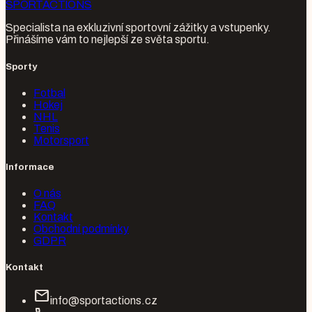
SPORT
ACTIONS
Specialista na exkluzivní sportovní zážitky a vstupenky.
Přinášíme vám to nejlepší ze světa sportu.
Sporty
Fotbal
Hokej
NHL
Tenis
Motorsport
Informace
O nás
FAQ
Kontakt
Obchodní podmínky
GDPR
Kontakt
mail
info@sportactions.cz