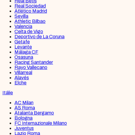
Real Betis
Real Sociedad
Atlético Madrid
Sevilla
Athletic Bilbao
Valencia
Celta de Vigo
Deportivo de La Coruna
Getafe
Levante
Málaga CF
Osasuna
Racing Santander
Rayo Vallecano
Villarreal
Alavés
Elche
Itálie
AC Milan
AS Roma
Atalanta Bergamo
Bologna
FC Internazionale Milano
Juventus
Lazio Roma