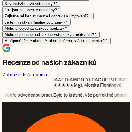
Kdy obdržím své vstupenky?
⌃
Jak jsou vstupenky doručeny?
⌃
Zajistíte mi ke vstupence i dopravu a ubytování?
⌃
Je termín utkání finálně potvrzený?
⌃
Mohu si objednat dárkový poukaz?
⌃
Mohu objednané a uhrazené vstupenky zrušit/vrátit?
⌃
V případě, že je utkání či akce zrušena, vrátíte mi peníze?
⌃
Recenze od našich zákazníků
Zobrazit další recenze
AAF DIAMOND LEAGUE BRUSSELS
★
★
★
★
Mgr. Monika Floriánová
lo to krásné, vše perfektně připraveno, počasí nám vyšlo perfektně