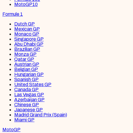
MotoGP
10
Formule 1
Dutch GP
Mexican GP
Monaco GP
Singapore GP
Abu Dhabi GP
Brazilian GP
Monza GP
Qatar GP
Austrian GP
Belgian GP
Hungarian GP
Spanish GP
United States GP
Canada GP
Las Vegas GP
Azerbaijan GP
Chinese GP
Japanese GP
Madrid Grand Prix (Spain)
Miami GP
MotoGP