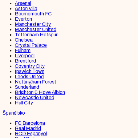
Arsenal
Aston Villa
Bournemouth FC
Everton
Manchester City
Manchester United
Tottenham Hotspur
Chelsea
Crystal Palace
Fulham
Liverpool
Brentford
Coventry City
Ipswich Town
Leeds United
Nottingham Forest
Sunderland
Brighton & Hove Albion
Newcastle United
Hull City
Španělsko
FC Barcelona
Real Madrid
RCD Espanyol