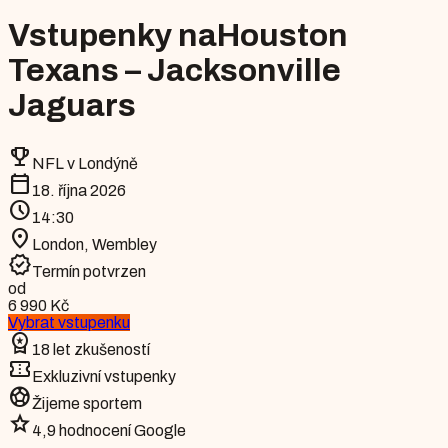
Vstupenky na
Houston
Texans – Jacksonville
Jaguars
emoji_events
NFL v Londýně
calendar_today
18. října 2026
schedule
14:30
location_on
London
,
Wembley
verified
Termín potvrzen
od
6 990 Kč
Vybrat vstupenku
workspace_premium
18 let zkušeností
confirmation_number
Exkluzivní vstupenky
sports_soccer
Žijeme sportem
star
4,9 hodnocení Google