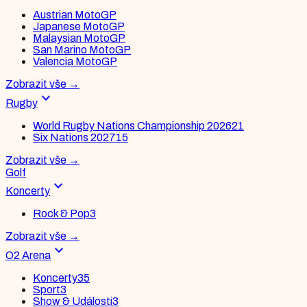
Austrian MotoGP
Japanese MotoGP
Malaysian MotoGP
San Marino MotoGP
Valencia MotoGP
Zobrazit vše
→
expand_more
Rugby
World Rugby Nations Championship 2026
21
Six Nations 2027
15
Zobrazit vše
→
Golf
expand_more
Koncerty
Rock & Pop
3
Zobrazit vše
→
expand_more
O2 Arena
Koncerty
35
Sport
3
Show & Události
3