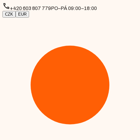
phone
+420 603 807 779
PO–PÁ 09:00–18:00
CZK
EUR