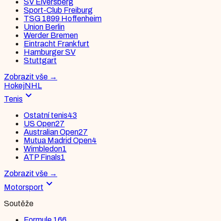
SV Elversberg
Sport-Club Freiburg
TSG 1899 Hoffenheim
Union Berlin
Werder Bremen
Eintracht Frankfurt
Hamburger SV
Stuttgart
Zobrazit vše
→
Hokej
NHL
expand_more
Tenis
Ostatní tenis
43
US Open
27
Australian Open
27
Mutua Madrid Open
4
Wimbledon
1
ATP Finals
1
Zobrazit vše
→
expand_more
Motorsport
Soutěže
Formule 1
66