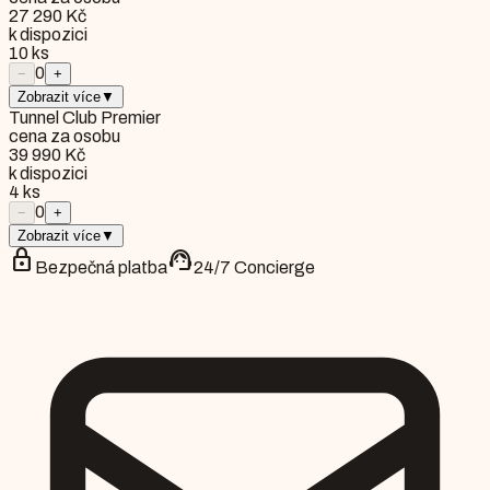
27 290 Kč
k dispozici
10
ks
0
−
+
Zobrazit více
▼
Tunnel Club Premier
cena za osobu
39 990 Kč
k dispozici
4
ks
0
−
+
Zobrazit více
▼
lock
support_agent
Bezpečná platba
24/7 Concierge