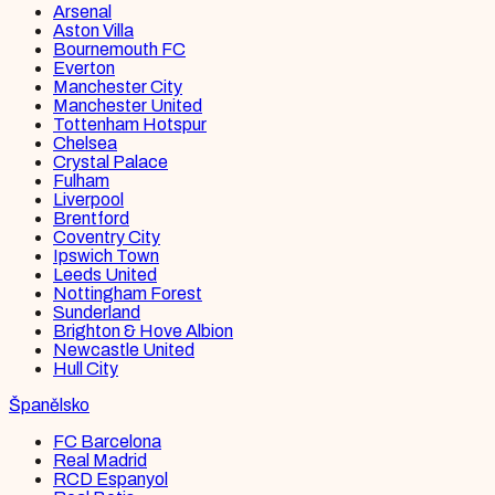
Arsenal
Aston Villa
Bournemouth FC
Everton
Manchester City
Manchester United
Tottenham Hotspur
Chelsea
Crystal Palace
Fulham
Liverpool
Brentford
Coventry City
Ipswich Town
Leeds United
Nottingham Forest
Sunderland
Brighton & Hove Albion
Newcastle United
Hull City
Španělsko
FC Barcelona
Real Madrid
RCD Espanyol