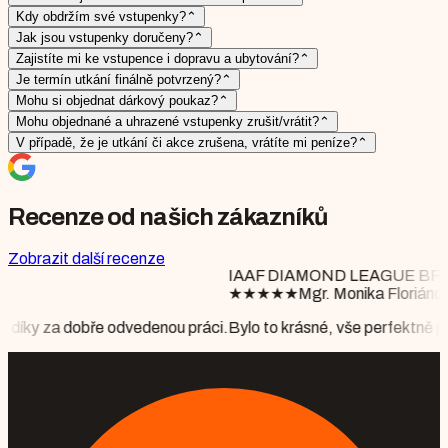
Kdy obdržím své vstupenky?
⌃
Jak jsou vstupenky doručeny?
⌃
Zajistíte mi ke vstupence i dopravu a ubytování?
⌃
Je termín utkání finálně potvrzený?
⌃
Mohu si objednat dárkový poukaz?
⌃
Mohu objednané a uhrazené vstupenky zrušit/vrátit?
⌃
V případě, že je utkání či akce zrušena, vrátíte mi peníze?
⌃
Recenze od našich zákazníků
Zobrazit další recenze
IAAF DIAMOND LEAGUE BRUSSELS
★
★
★
★
★
Mgr. Monika Floriánová
denou práci.
Bylo to krásné, vše perfektně připraveno, počasí nám v