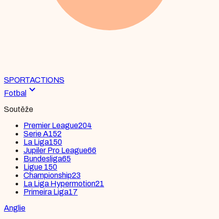
SPORT
ACTIONS
expand_more
Fotbal
Soutěže
Premier League
204
Serie A
152
La Liga
150
Jupiler Pro League
66
Bundesliga
65
Ligue 1
50
Championship
23
La Liga Hypermotion
21
Primeira Liga
17
Anglie