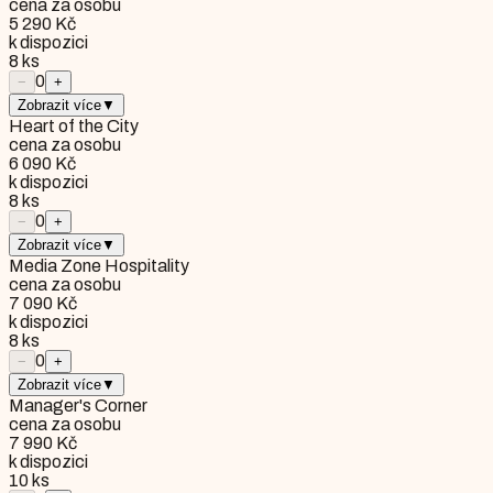
cena za osobu
5 290 Kč
k dispozici
8
ks
0
−
+
Zobrazit více
▼
Heart of the City
cena za osobu
6 090 Kč
k dispozici
8
ks
0
−
+
Zobrazit více
▼
Media Zone Hospitality
cena za osobu
7 090 Kč
k dispozici
8
ks
0
−
+
Zobrazit více
▼
Manager's Corner
cena za osobu
7 990 Kč
k dispozici
10
ks