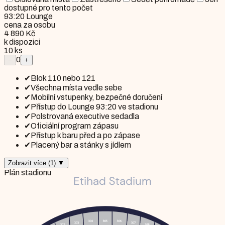
dostupné pro tento počet
93:20 Lounge
cena za osobu
4 890 Kč
k dispozici
10
ks
0
−
+
✔
Blok 110 nebo 121
✔
Všechna místa vedle sebe
✔
Mobilní vstupenky, bezpečné doručení
✔
Přístup do Lounge 93:20 ve stadionu
✔
Polstrovaná executive sedadla
✔
Oficiální program zápasu
✔
Přístup k baru před a po zápase
✔
Placený bar a stánky s jídlem
Zobrazit více
(
1
)
▼
Plán stadionu