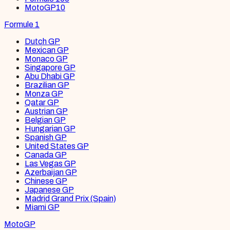
MotoGP
10
Formule 1
Dutch GP
Mexican GP
Monaco GP
Singapore GP
Abu Dhabi GP
Brazilian GP
Monza GP
Qatar GP
Austrian GP
Belgian GP
Hungarian GP
Spanish GP
United States GP
Canada GP
Las Vegas GP
Azerbaijan GP
Chinese GP
Japanese GP
Madrid Grand Prix (Spain)
Miami GP
MotoGP