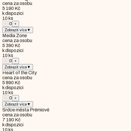
cena za osobu
5 190 Kč
k dispozici
10
ks
0
−
+
Zobrazit více
▼
Media Zone
cena za osobu
5 390 Kč
k dispozici
10
ks
0
−
+
Zobrazit více
▼
Heart of the City
cena za osobu
5 890 Kč
k dispozici
10
ks
0
−
+
Zobrazit více
▼
Srdce města Prémiové
cena za osobu
7 190 Kč
k dispozici
10
ks