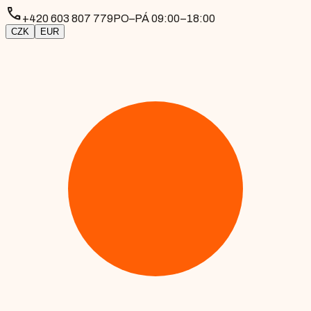
phone
+420 603 807 779
PO–PÁ 09:00–18:00
CZK
EUR