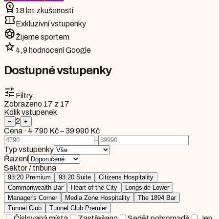
workspace_premium
18 let zkušeností
confirmation_number
Exkluzivní vstupenky
sports_soccer
Žijeme sportem
star
4,9 hodnocení Google
Dostupné vstupenky
tune
Filtry
Zobrazeno
17
z
17
Kolik vstupenek
2
−
+
Cena
·
4 790 Kč
–
39 990 Kč
–
Typ vstupenky
Řazení
Sektor / tribuna
93:20 Premium
93:20 Suite
Citizens Hospitality
Commonwealth Bar
Heart of the City
Longside Lower
Manager's Corner
Media Zone Hospitality
The 1894 Bar
Tunnel Club
Tunnel Club Premier
Číslovaná místa
Zastřešeno
Sedět pohromadě
Jen