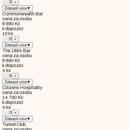
0
−
+
Zobrazit více
▼
Commonwealth Bar
cena za osobu
8 690 Kč
k dispozici
10
ks
0
−
+
Zobrazit více
▼
The 1894 Bar
cena za osobu
8 690 Kč
k dispozici
4
ks
0
−
+
Zobrazit více
▼
Citizens Hospitality
cena za osobu
14 790 Kč
k dispozici
4
ks
0
−
+
Zobrazit více
▼
Tunnel Club
cena za osobu