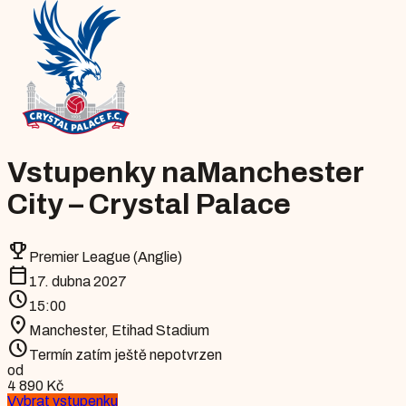
Vstupenky na
Manchester
City – Crystal Palace
emoji_events
Premier League (Anglie)
calendar_today
17. dubna 2027
schedule
15:00
location_on
Manchester
,
Etihad Stadium
schedule
Termín zatím ještě nepotvrzen
od
4 890 Kč
Vybrat vstupenku