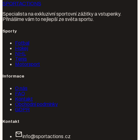
SPORT
ACTIONS
Specialista na exkluzivní sportovní zážitky a vstupenky.
Přinášíme vám to nejlepší ze světa sportu.
Sporty
Fotbal
Hokej
NHL
Tenis
Motorsport
Informace
O nás
FAQ
Kontakt
Obchodní podmínky
GDPR
Kontakt
mail
info@sportactions.cz