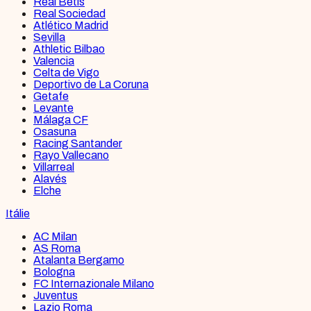
Real Betis
Real Sociedad
Atlético Madrid
Sevilla
Athletic Bilbao
Valencia
Celta de Vigo
Deportivo de La Coruna
Getafe
Levante
Málaga CF
Osasuna
Racing Santander
Rayo Vallecano
Villarreal
Alavés
Elche
Itálie
AC Milan
AS Roma
Atalanta Bergamo
Bologna
FC Internazionale Milano
Juventus
Lazio Roma