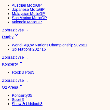
Austrian MotoGP
Japanese MotoGP
Malaysian MotoGP
San Marino MotoGP
Valencia MotoGP
Zobrazit vše
→
expand_more
Rugby
World Rugby Nations Championship 2026
21
Six Nations 2027
15
Zobrazit vše
→
expand_more
Koncerty
Rock & Pop
3
Zobrazit vše
→
expand_more
O2 Arena
Koncerty
35
Sport
3
Show & Události
3