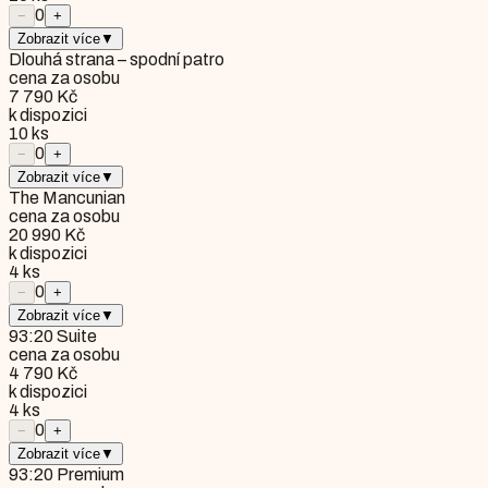
0
−
+
Zobrazit více
▼
Dlouhá strana – spodní patro
cena za osobu
7 790 Kč
k dispozici
10
ks
0
−
+
Zobrazit více
▼
The Mancunian
cena za osobu
20 990 Kč
k dispozici
4
ks
0
−
+
Zobrazit více
▼
93:20 Suite
cena za osobu
4 790 Kč
k dispozici
4
ks
0
−
+
Zobrazit více
▼
93:20 Premium