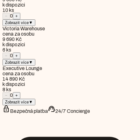
k dispozici
10
ks
0
−
+
Zobrazit více
▼
Victoria Warehouse
cena za osobu
9 690 Kč
k dispozici
6
ks
0
−
+
Zobrazit více
▼
Executive Lounge
cena za osobu
14 890 Kč
k dispozici
8
ks
0
−
+
Zobrazit více
▼
lock
support_agent
Bezpečná platba
24/7 Concierge