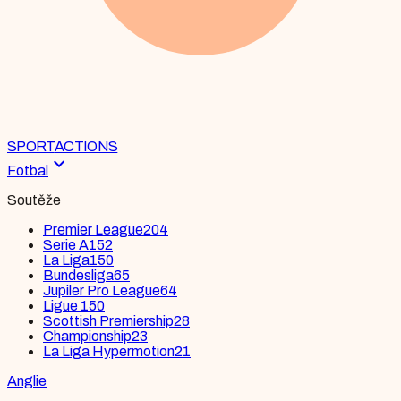
SPORT
ACTIONS
expand_more
Fotbal
Soutěže
Premier League
204
Serie A
152
La Liga
150
Bundesliga
65
Jupiler Pro League
64
Ligue 1
50
Scottish Premiership
28
Championship
23
La Liga Hypermotion
21
Anglie