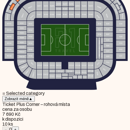
= Selected category
Zobrazit méně
▲
Ticket Plus Corner – rohová místa
cena za osobu
7 690 Kč
k dispozici
10
ks
0
−
+