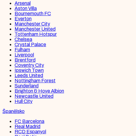
Arsenal
Aston Villa
Bournemouth FC
Everton
Manchester City
Manchester United
Tottenham Hotspur
Chelsea
Crystal Palace
Fulham
Liverpool
Brentford
Coventry City
Ipswich Town
Leeds United
Nottingham Forest
Sunderland
Brighton & Hove Albion
Newcastle United
Hull City
Španělsko
FC Barcelona
Real Madrid
RCD Espanyol