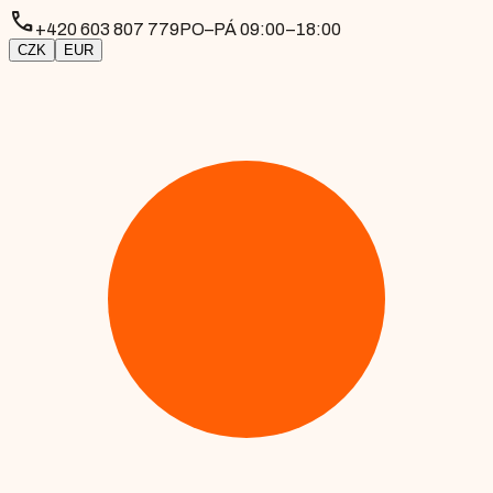
phone
+420 603 807 779
PO–PÁ 09:00–18:00
CZK
EUR