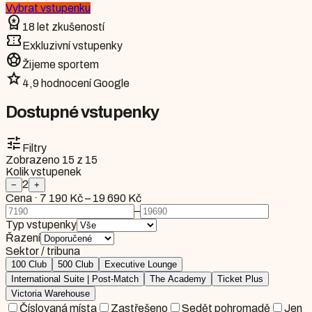
Vybrat vstupenku
workspace_premium
18 let zkušeností
confirmation_number
Exkluzivní vstupenky
sports_soccer
Žijeme sportem
star
4,9 hodnocení Google
Dostupné vstupenky
tune
Filtry
Zobrazeno
15
z
15
Kolik vstupenek
2
−
+
Cena
·
7 190 Kč
–
19 690 Kč
–
Typ vstupenky
Řazení
Sektor / tribuna
100 Club
500 Club
Executive Lounge
International Suite | Post-Match
The Academy
Ticket Plus
Victoria Warehouse
Číslovaná místa
Zastřešeno
Sedět pohromadě
Jen