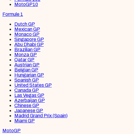
MotoGP
10
Formule 1
Dutch GP
Mexican GP
Monaco GP
Singapore GP
Abu Dhabi GP
Brazilian GP
Monza GP
Qatar GP
Austrian GP
Belgian GP
Hungarian GP
Spanish GP
United States GP
Canada GP
Las Vegas GP
Azerbaijan GP
Chinese GP
Japanese GP
Madrid Grand Prix (Spain)
Miami GP
MotoGP