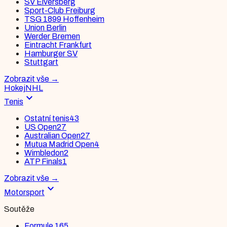
SV Elversberg
Sport-Club Freiburg
TSG 1899 Hoffenheim
Union Berlin
Werder Bremen
Eintracht Frankfurt
Hamburger SV
Stuttgart
Zobrazit vše
→
Hokej
NHL
expand_more
Tenis
Ostatní tenis
43
US Open
27
Australian Open
27
Mutua Madrid Open
4
Wimbledon
2
ATP Finals
1
Zobrazit vše
→
expand_more
Motorsport
Soutěže
Formule 1
65