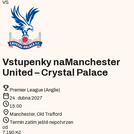
VS
Vstupenky na
Manchester
United – Crystal Palace
emoji_events
Premier League (Anglie)
calendar_today
24. dubna 2027
schedule
15:00
location_on
Manchester
,
Old Trafford
schedule
Termín zatím ještě nepotvrzen
od
7 190 Kč