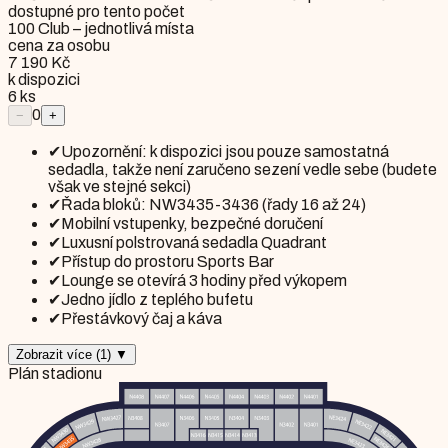
dostupné pro tento počet
100 Club – jednotlivá místa
cena za osobu
7 190 Kč
k dispozici
6
ks
0
−
+
✔
Upozornění: k dispozici jsou pouze samostatná
sedadla, takže není zaručeno sezení vedle sebe (budete
však ve stejné sekci)
✔
Řada bloků: NW3435-3436 (řady 16 až 24)
✔
Mobilní vstupenky, bezpečné doručení
✔
Luxusní polstrovaná sedadla Quadrant
✔
Přístup do prostoru Sports Bar
✔
Lounge se otevírá 3 hodiny před výkopem
✔
Jedno jídlo z teplého bufetu
✔
Přestávkový čaj a káva
Zobrazit více
(
1
)
▼
Plán stadionu