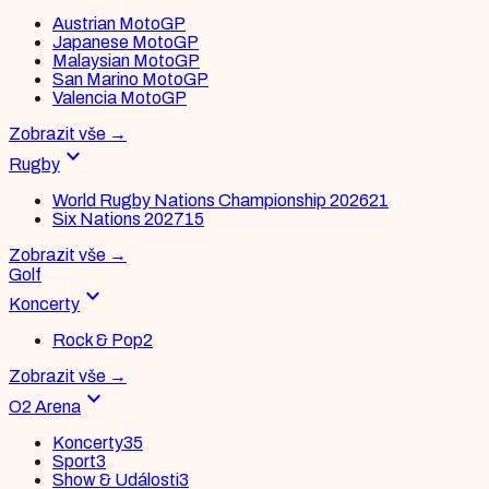
Austrian MotoGP
Japanese MotoGP
Malaysian MotoGP
San Marino MotoGP
Valencia MotoGP
Zobrazit vše
→
expand_more
Rugby
World Rugby Nations Championship 2026
21
Six Nations 2027
15
Zobrazit vše
→
Golf
expand_more
Koncerty
Rock & Pop
2
Zobrazit vše
→
expand_more
O2 Arena
Koncerty
35
Sport
3
Show & Události
3