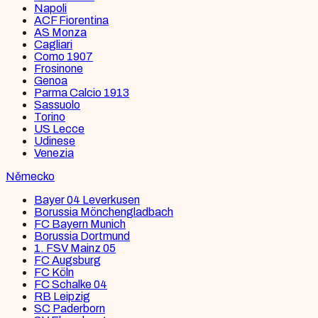
Napoli
ACF Fiorentina
AS Monza
Cagliari
Como 1907
Frosinone
Genoa
Parma Calcio 1913
Sassuolo
Torino
US Lecce
Udinese
Venezia
Německo
Bayer 04 Leverkusen
Borussia Mönchengladbach
FC Bayern Munich
Borussia Dortmund
1. FSV Mainz 05
FC Augsburg
FC Köln
FC Schalke 04
RB Leipzig
SC Paderborn