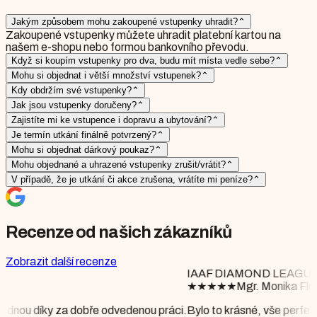
Jakým způsobem mohu zakoupené vstupenky uhradit?
⌃
Zakoupené vstupenky můžete uhradit platební kartou na
našem e-shopu nebo formou bankovního převodu.
Když si koupím vstupenky pro dva, budu mít místa vedle sebe?
⌃
Mohu si objednat i větší množství vstupenek?
⌃
Kdy obdržím své vstupenky?
⌃
Jak jsou vstupenky doručeny?
⌃
Zajistíte mi ke vstupence i dopravu a ubytování?
⌃
Je termín utkání finálně potvrzený?
⌃
Mohu si objednat dárkový poukaz?
⌃
Mohu objednané a uhrazené vstupenky zrušit/vrátit?
⌃
V případě, že je utkání či akce zrušena, vrátíte mi peníze?
⌃
Recenze od našich zákazníků
Zobrazit další recenze
IAAF DIAMOND LEAGUE BRUSSELS
★
★
★
★
★
Mgr. Monika Floriánová
edenou práci.
Bylo to krásné, vše perfektně připraveno, počasí nám 