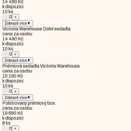
14 490 Kč
k dispozici
10
ks
0
−
+
Zobrazit více
▼
Victoria Warehouse Dolní sedadla
cena za osobu
14 490 Kč
k dispozici
10
ks
0
−
+
Zobrazit více
▼
Prémiová sedadla Victoria Warehouse
cena za osobu
15 190 Kč
k dispozici
10
ks
0
−
+
Zobrazit více
▼
Polstrovaný prémiový box
cena za osobu
19 690 Kč
k dispozici
8
ks
0
−
+