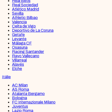
Real Betis
Real Sociedad
Atlético Madrid
Sevilla
Athletic Bilbao
Valencia
Celta de Vigo
Deportivo de La Coruna
Getafe
Levante
Málaga CF
Osasuna
Racing Santander
Rayo Vallecano
Villarreal
Alavés
Elche
Itálie
AC Milan
AS Roma
Atalanta Bergamo
Bologna
FC Internazionale Milano
Juventus
Lazio Roma