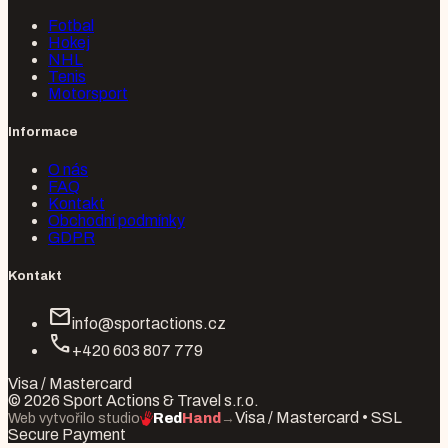
Fotbal
Hokej
NHL
Tenis
Motorsport
Informace
O nás
FAQ
Kontakt
Obchodní podmínky
GDPR
Kontakt
mail
info@sportactions.cz
call
+420 603 807 779
Visa / Mastercard
© 2026 Sport Actions & Travel s.r.o.
Visa / Mastercard • SSL
Web vytvořilo studio
Red
Hand
→
Secure Payment