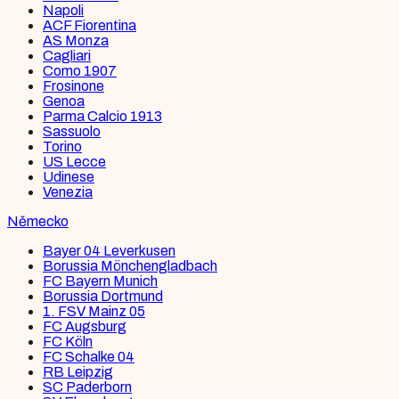
Napoli
ACF Fiorentina
AS Monza
Cagliari
Como 1907
Frosinone
Genoa
Parma Calcio 1913
Sassuolo
Torino
US Lecce
Udinese
Venezia
Německo
Bayer 04 Leverkusen
Borussia Mönchengladbach
FC Bayern Munich
Borussia Dortmund
1. FSV Mainz 05
FC Augsburg
FC Köln
FC Schalke 04
RB Leipzig
SC Paderborn