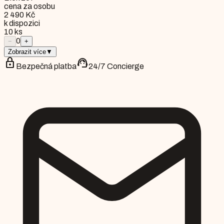
cena za osobu
2 490 Kč
k dispozici
10
ks
0
−
+
Zobrazit více
▼
lock
support_agent
Bezpečná platba
24/7 Concierge