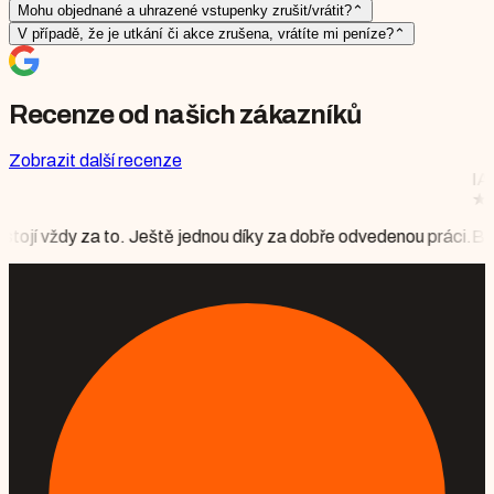
Mohu objednané a uhrazené vstupenky zrušit/vrátit?
⌃
V případě, že je utkání či akce zrušena, vrátíte mi peníze?
⌃
Recenze od našich zákazníků
Zobrazit další recenze
IAAF DIAMOND LEA
★
★
★
★
★
Mgr. Monika 
ště jednou díky za dobře odvedenou práci.
Bylo to krásné, vše perf