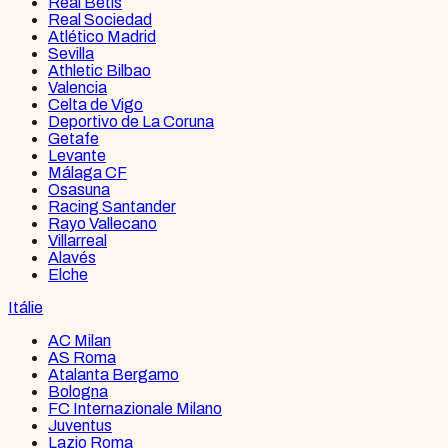
Real Betis
Real Sociedad
Atlético Madrid
Sevilla
Athletic Bilbao
Valencia
Celta de Vigo
Deportivo de La Coruna
Getafe
Levante
Málaga CF
Osasuna
Racing Santander
Rayo Vallecano
Villarreal
Alavés
Elche
Itálie
AC Milan
AS Roma
Atalanta Bergamo
Bologna
FC Internazionale Milano
Juventus
Lazio Roma