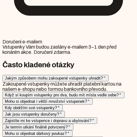
Doručení e-mailem
Vstupenky Vám budou zaslány e-mailem 3–1 den před
konáním akce. Doručení zdarma.
Často kladené otázky
Jakým způsobem mohu zakoupené vstupenky uhradit?
⌃
Zakoupené vstupenky můžete uhradit platební kartou na
našem e-shopu nebo formou bankovního převodu.
Když si koupím vstupenky pro dva, budu mít místa vedle sebe?
⌃
Mohu si objednat i větší množství vstupenek?
⌃
Kdy obdržím své vstupenky?
⌃
Jak jsou vstupenky doručeny?
⌃
Zajistíte mi ke vstupence i dopravu a ubytování?
⌃
Je termín utkání finálně potvrzený?
⌃
Mohu si objednat dárkový poukaz?
⌃