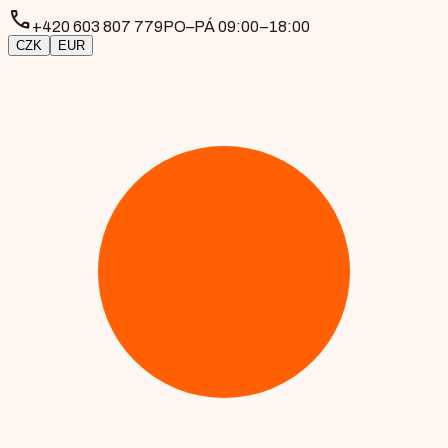
phone
+420 603 807 779
PO–PÁ 09:00–18:00
CZK
EUR