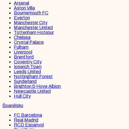
Arsenal
Aston Villa
Bournemouth FC
Everton
Manchester City
Manchester United
Tottenham Hotspur
Chelsea
Crystal Palace
Fulham
Liverpool
Brentford
Coventry City
Ipswich Town
Leeds United
Nottingham Forest
Sunderland
Brighton & Hove Albion
Newcastle United
Hull City
Španělsko
FC Barcelona
Real Madrid
RCD Espanyol