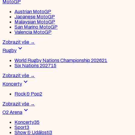
MotoGP
Austrian MotoGP
Japanese MotoGP
Malaysian MotoGP
San Marino MotoGP
Valencia MotoGP
Zobrazit vše
→
expand_more
Rugby
World Rugby Nations Championship 2026
21
Six Nations 2027
15
Zobrazit vše
→
expand_more
Koncerty
Rock & Pop
2
Zobrazit vše
→
expand_more
O2 Arena
Koncerty
35
Sport
3
Show & Události
3