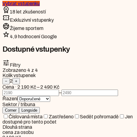
Vybrat vstupenku
workspace_premium
18 let zkušeností
confirmation_number
Exkluzivní vstupenky
sports_soccer
Žijeme sportem
star
4,9 hodnocení Google
Dostupné vstupenky
tune
Filtry
Zobrazeno
4
z
4
Kolik vstupenek
2
−
+
Cena
·
2 190 Kč
–
2 490 Kč
–
Řazení
Sektor / tribuna
Corner
Longside
Číslovaná místa
Zastřešeno
Sedět pohromadě
Jen
dostupné pro tento počet
Dlouhá strana
cena za osobu