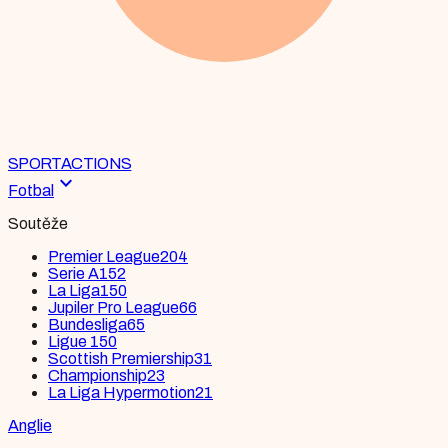
SPORT
ACTIONS
expand_more
Fotbal
Soutěže
Premier League
204
Serie A
152
La Liga
150
Jupiler Pro League
66
Bundesliga
65
Ligue 1
50
Scottish Premiership
31
Championship
23
La Liga Hypermotion
21
Anglie