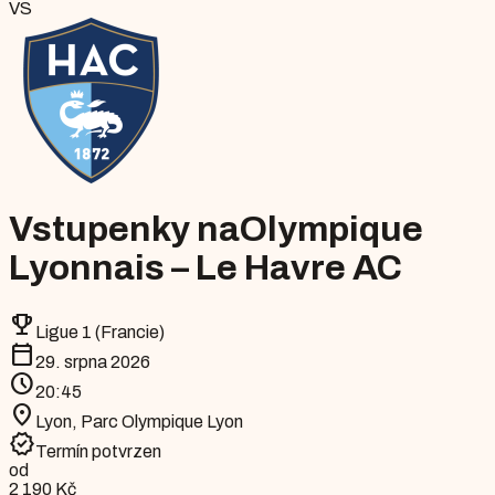
VS
Vstupenky na
Olympique
Lyonnais – Le Havre AC
emoji_events
Ligue 1 (Francie)
calendar_today
29. srpna 2026
schedule
20:45
location_on
Lyon
,
Parc Olympique Lyon
verified
Termín potvrzen
od
2 190 Kč