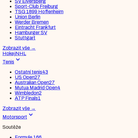
SV Elversberg
Sport-Club Freiburg
TSG 1899 Hoffenheim
Union Berlin
Werder Bremen
Eintracht Frankfurt
Hamburger SV
Stuttgart
Zobrazit vše
→
Hokej
NHL
expand_more
Tenis
Ostatní tenis
43
US Open
27
Australian Open
27
Mutua Madrid Open
4
Wimbledon
2
ATP Finals
1
Zobrazit vše
→
expand_more
Motorsport
Soutěže
Formule 1
66