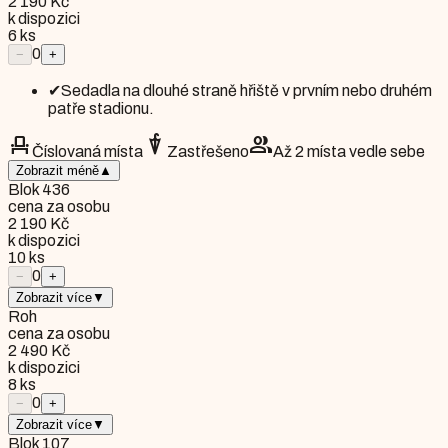
2 190 Kč
k dispozici
6
ks
0
−
+
✔
Sedadla na dlouhé straně hřiště v prvním nebo druhém
patře stadionu.
event_seat
umbrella
group
Číslovaná místa
Zastřešeno
Až 2 místa vedle sebe
Zobrazit méně
▲
Blok 436
cena za osobu
2 190 Kč
k dispozici
10
ks
0
−
+
Zobrazit více
▼
Roh
cena za osobu
2 490 Kč
k dispozici
8
ks
0
−
+
Zobrazit více
▼
Blok 107