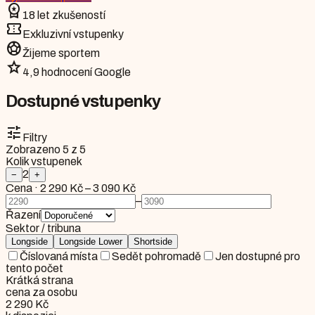
workspace_premium
18 let zkušeností
confirmation_number
Exkluzivní vstupenky
sports_soccer
Žijeme sportem
star
4,9 hodnocení Google
Dostupné vstupenky
tune
Filtry
Zobrazeno
5
z
5
Kolik vstupenek
2
−
+
Cena
·
2 290 Kč
–
3 090 Kč
–
Řazení
Sektor / tribuna
Longside
Longside Lower
Shortside
Číslovaná místa
Sedět pohromadě
Jen dostupné pro
tento počet
Krátká strana
cena za osobu
2 290 Kč