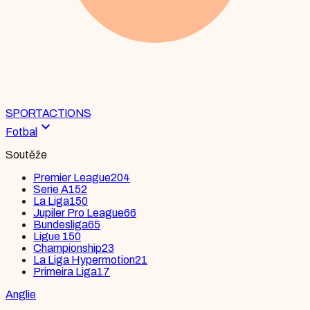
SPORT
ACTIONS
expand_more
Fotbal
Soutěže
Premier League
204
Serie A
152
La Liga
150
Jupiler Pro League
66
Bundesliga
65
Ligue 1
50
Championship
23
La Liga Hypermotion
21
Primeira Liga
17
Anglie