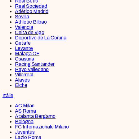
Real Betis
Real Sociedad
Atlético Madrid
Sevilla
Athletic Bilbao
Valencia
Celta de Vigo
Deportivo de La Coruna
Getafe
Levante
Málaga CF
Osasuna
Racing Santander
Rayo Vallecano
Villarreal
Alavés
Elche
Itálie
AC Milan
AS Roma
Atalanta Bergamo
Bologna
FC Internazionale Milano
Juventus
Lazio Roma