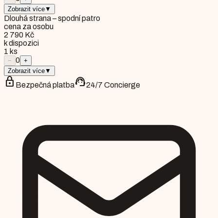
Zobrazit více
▼
Dlouhá strana – spodní patro
cena za osobu
2 790 Kč
k dispozici
1
ks
0
−
+
Zobrazit více
▼
lock
support_agent
Bezpečná platba
24/7 Concierge