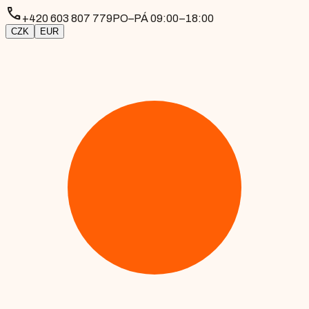
phone
+420 603 807 779
PO–PÁ 09:00–18:00
CZK
EUR