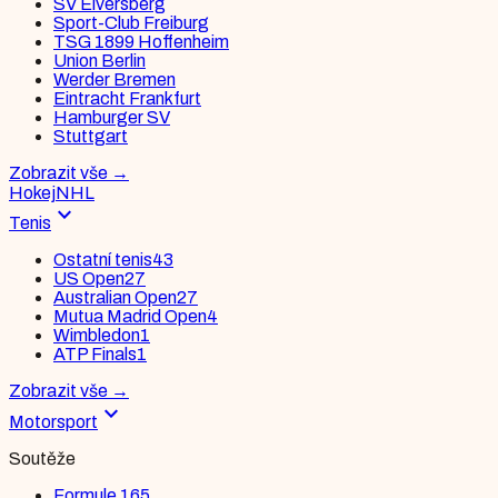
SV Elversberg
Sport-Club Freiburg
TSG 1899 Hoffenheim
Union Berlin
Werder Bremen
Eintracht Frankfurt
Hamburger SV
Stuttgart
Zobrazit vše
→
Hokej
NHL
expand_more
Tenis
Ostatní tenis
43
US Open
27
Australian Open
27
Mutua Madrid Open
4
Wimbledon
1
ATP Finals
1
Zobrazit vše
→
expand_more
Motorsport
Soutěže
Formule 1
65