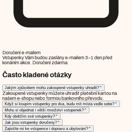
Doručení e-mailem
Vstupenky Vám budou zaslány e-mailem 3–1 den před
konáním akce. Doručení zdarma.
Často kladené otázky
Jakým způsobem mohu zakoupené vstupenky uhradit?
⌃
Zakoupené vstupenky můžete uhradit platební kartou na
našem e-shopu nebo formou bankovního převodu.
Když si koupím vstupenky pro dva, budu mít místa vedle sebe?
⌃
Mohu si objednat i větší množství vstupenek?
⌃
Kdy obdržím své vstupenky?
⌃
Jak jsou vstupenky doručeny?
⌃
Zajistíte mi ke vstupence i dopravu a ubytování?
⌃