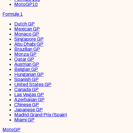
MotoGP
10
Formule 1
Dutch GP
Mexican GP
Monaco GP
Singapore GP
Abu Dhabi GP
Brazilian GP
Monza GP
Qatar GP
Austrian GP
Belgian GP
Hungarian GP
Spanish GP
United States GP
Canada GP
Las Vegas GP
Azerbaijan GP
Chinese GP
Japanese GP
Madrid Grand Prix (Spain)
Miami GP
MotoGP