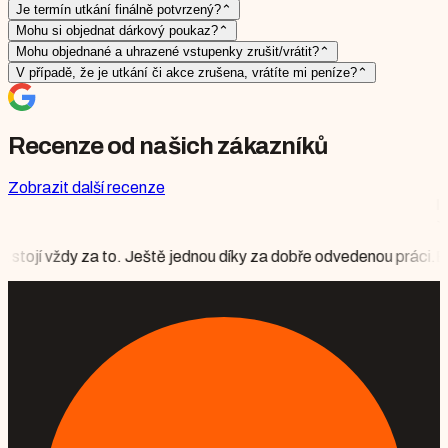
Je termín utkání finálně potvrzený?
⌃
Mohu si objednat dárkový poukaz?
⌃
Mohu objednané a uhrazené vstupenky zrušit/vrátit?
⌃
V případě, že je utkání či akce zrušena, vrátíte mi peníze?
⌃
Recenze od našich zákazníků
Zobrazit další recenze
IAAF DIAMOND LEA
★
★
★
★
★
Mgr. Monika 
eště jednou díky za dobře odvedenou práci.
Bylo to krásné, vše per