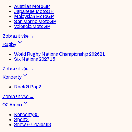
Austrian MotoGP
Japanese MotoGP
Malaysian MotoGP
San Marino MotoGP
Valencia MotoGP
Zobrazit vše
→
expand_more
Rugby
World Rugby Nations Championship 2026
21
Six Nations 2027
15
Zobrazit vše
→
expand_more
Koncerty
Rock & Pop
2
Zobrazit vše
→
expand_more
O2 Arena
Koncerty
35
Sport
3
Show & Události
3