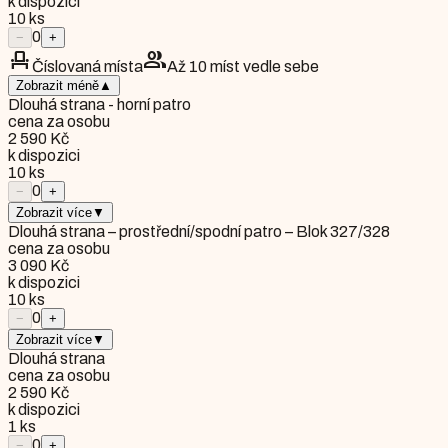
k dispozici
10
ks
0
−
+
event_seat
group
Číslovaná místa
Až 10 míst vedle sebe
Zobrazit méně
▲
Dlouhá strana - horní patro
cena za osobu
2 590 Kč
k dispozici
10
ks
0
−
+
Zobrazit více
▼
Dlouhá strana – prostřední/spodní patro – Blok 327/328
cena za osobu
3 090 Kč
k dispozici
10
ks
0
−
+
Zobrazit více
▼
Dlouhá strana
cena za osobu
2 590 Kč
k dispozici
1
ks
0
−
+