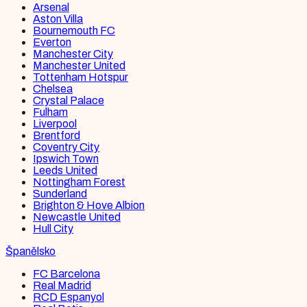
Arsenal
Aston Villa
Bournemouth FC
Everton
Manchester City
Manchester United
Tottenham Hotspur
Chelsea
Crystal Palace
Fulham
Liverpool
Brentford
Coventry City
Ipswich Town
Leeds United
Nottingham Forest
Sunderland
Brighton & Hove Albion
Newcastle United
Hull City
Španělsko
FC Barcelona
Real Madrid
RCD Espanyol