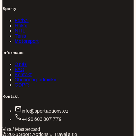
Sporty
Fotbal
Hokej
NHL
Tenis
Motorsport
Informace
O nás
FAQ
Kontakt
Obchodní podmínky
GDPR
Kontakt
mail
info@sportactions.cz
call
+420 603 807 779
Visa / Mastercard
© 2026 Sport Actions & Travel s.r.o.