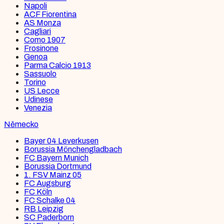
Napoli
ACF Fiorentina
AS Monza
Cagliari
Como 1907
Frosinone
Genoa
Parma Calcio 1913
Sassuolo
Torino
US Lecce
Udinese
Venezia
Německo
Bayer 04 Leverkusen
Borussia Mönchengladbach
FC Bayern Munich
Borussia Dortmund
1. FSV Mainz 05
FC Augsburg
FC Köln
FC Schalke 04
RB Leipzig
SC Paderborn