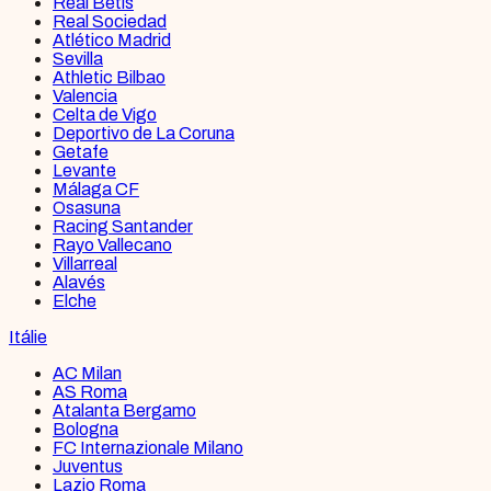
Real Betis
Real Sociedad
Atlético Madrid
Sevilla
Athletic Bilbao
Valencia
Celta de Vigo
Deportivo de La Coruna
Getafe
Levante
Málaga CF
Osasuna
Racing Santander
Rayo Vallecano
Villarreal
Alavés
Elche
Itálie
AC Milan
AS Roma
Atalanta Bergamo
Bologna
FC Internazionale Milano
Juventus
Lazio Roma