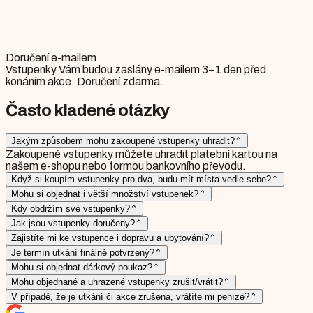
Doručení e-mailem
Vstupenky Vám budou zaslány e-mailem 3–1 den před
konáním akce. Doručení zdarma.
Často kladené otázky
Jakým způsobem mohu zakoupené vstupenky uhradit?
⌃
Zakoupené vstupenky můžete uhradit platební kartou na
našem e-shopu nebo formou bankovního převodu.
Když si koupím vstupenky pro dva, budu mít místa vedle sebe?
⌃
Mohu si objednat i větší množství vstupenek?
⌃
Kdy obdržím své vstupenky?
⌃
Jak jsou vstupenky doručeny?
⌃
Zajistíte mi ke vstupence i dopravu a ubytování?
⌃
Je termín utkání finálně potvrzený?
⌃
Mohu si objednat dárkový poukaz?
⌃
Mohu objednané a uhrazené vstupenky zrušit/vrátit?
⌃
V případě, že je utkání či akce zrušena, vrátíte mi peníze?
⌃