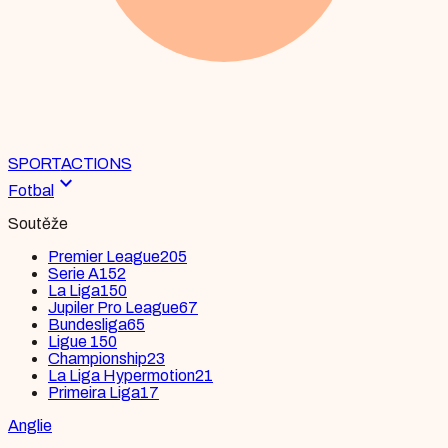
SPORT
ACTIONS
expand_more
Fotbal
Soutěže
Premier League
205
Serie A
152
La Liga
150
Jupiler Pro League
67
Bundesliga
65
Ligue 1
50
Championship
23
La Liga Hypermotion
21
Primeira Liga
17
Anglie