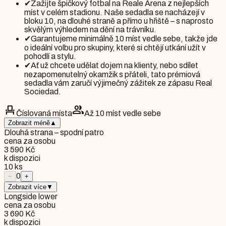
✔
Zažijte špičkový fotbal na Reale Arena z nejlepších
míst v celém stadionu. Naše sedadla se nacházejí v
bloku 10, na dlouhé straně a přímo u hřiště – s naprosto
skvělým výhledem na dění na trávníku.
✔
Garantujeme minimálně 10 míst vedle sebe, takže jde
o ideální volbu pro skupiny, které si chtějí utkání užít v
pohodlí a stylu.
✔
Ať už chcete udělat dojem na klienty, nebo sdílet
nezapomenutelný okamžik s přáteli, tato prémiová
sedadla vám zaručí výjimečný zážitek ze zápasu Real
Sociedad.
event_seat
group
Číslovaná místa
Až 10 míst vedle sebe
Zobrazit méně
▲
Dlouhá strana – spodní patro
cena za osobu
3 590 Kč
k dispozici
10
ks
0
−
+
Zobrazit více
▼
Longside lower
cena za osobu
3 690 Kč
k dispozici