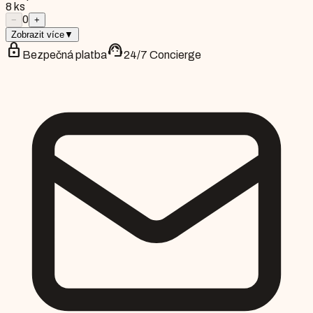
8
ks
0
−
+
Zobrazit více
▼
lock
support_agent
Bezpečná platba
24/7 Concierge