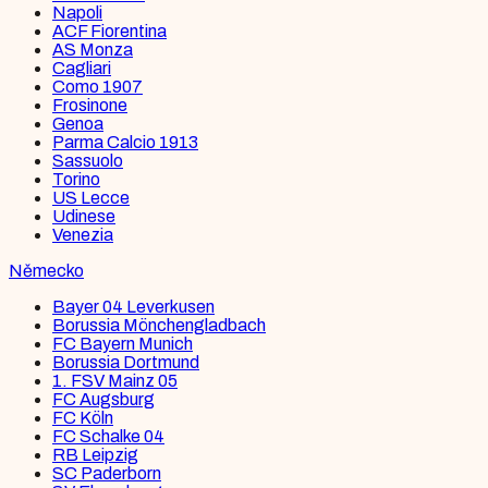
Napoli
ACF Fiorentina
AS Monza
Cagliari
Como 1907
Frosinone
Genoa
Parma Calcio 1913
Sassuolo
Torino
US Lecce
Udinese
Venezia
Německo
Bayer 04 Leverkusen
Borussia Mönchengladbach
FC Bayern Munich
Borussia Dortmund
1. FSV Mainz 05
FC Augsburg
FC Köln
FC Schalke 04
RB Leipzig
SC Paderborn