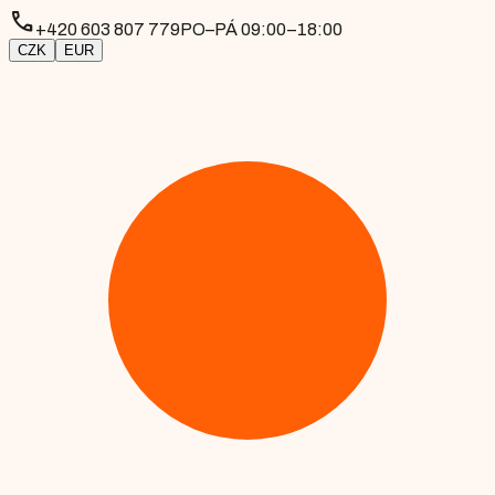
phone
+420 603 807 779
PO–PÁ 09:00–18:00
CZK
EUR