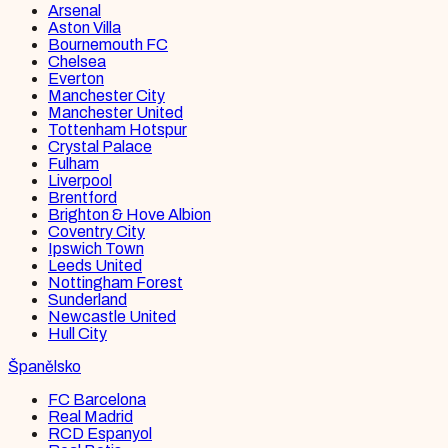
Arsenal
Aston Villa
Bournemouth FC
Chelsea
Everton
Manchester City
Manchester United
Tottenham Hotspur
Crystal Palace
Fulham
Liverpool
Brentford
Brighton & Hove Albion
Coventry City
Ipswich Town
Leeds United
Nottingham Forest
Sunderland
Newcastle United
Hull City
Španělsko
FC Barcelona
Real Madrid
RCD Espanyol