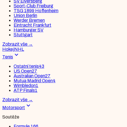
SV Elversberg
Sport-Club Freiburg
TSG 1899 Hoffenheim
Union Berlin
Werder Bremen
Eintracht Frankfurt
Hamburger SV
Stuttgart
Zobrazit vše
→
Hokej
NHL
expand_more
Tenis
Ostatní tenis
43
US Open
27
Australian Open
27
Mutua Madrid Open
4
Wimbledon
1
ATP Finals
1
Zobrazit vše
→
expand_more
Motorsport
Soutěže
Formule 1
66