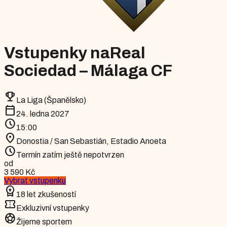
Vstupenky na
Real
Sociedad – Málaga CF
emoji_events
La Liga (Španělsko)
calendar_today
24. ledna 2027
schedule
15:00
location_on
Donostia / San Sebastián
,
Estadio Anoeta
schedule
Termín zatím ještě nepotvrzen
od
3 590 Kč
Vybrat vstupenku
workspace_premium
18 let zkušeností
confirmation_number
Exkluzivní vstupenky
sports_soccer
Žijeme sportem