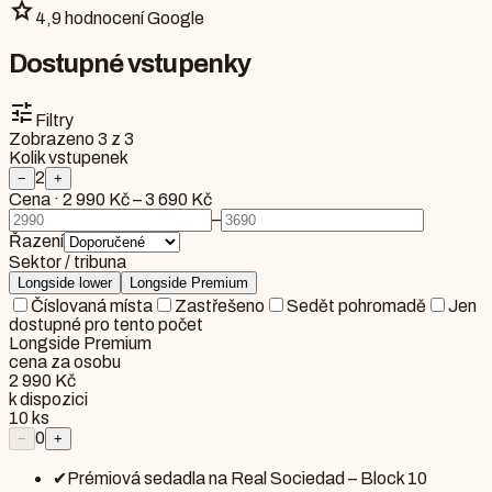
star
4,9 hodnocení Google
Dostupné vstupenky
tune
Filtry
Zobrazeno
3
z
3
Kolik vstupenek
2
−
+
Cena
·
2 990 Kč
–
3 690 Kč
–
Řazení
Sektor / tribuna
Longside lower
Longside Premium
Číslovaná místa
Zastřešeno
Sedět pohromadě
Jen
dostupné pro tento počet
Longside Premium
cena za osobu
2 990 Kč
k dispozici
10
ks
0
−
+
✔
Prémiová sedadla na Real Sociedad – Block 10