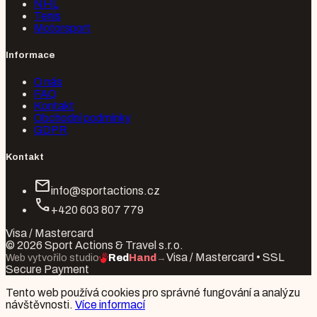
NHL
Tenis
Motorsport
Informace
O nás
FAQ
Kontakt
Obchodní podmínky
GDPR
Kontakt
mail
info@sportactions.cz
call
+420 603 807 779
Visa / Mastercard
© 2026 Sport Actions & Travel s.r.o.
Visa / Mastercard • SSL
Web vytvořilo studio
Red
Hand
→
Secure Payment
Tento web používá cookies pro správné fungování a analýzu
návštěvnosti.
Více informací