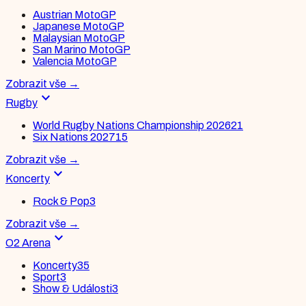
Austrian MotoGP
Japanese MotoGP
Malaysian MotoGP
San Marino MotoGP
Valencia MotoGP
Zobrazit vše
→
expand_more
Rugby
World Rugby Nations Championship 2026
21
Six Nations 2027
15
Zobrazit vše
→
expand_more
Koncerty
Rock & Pop
3
Zobrazit vše
→
expand_more
O2 Arena
Koncerty
35
Sport
3
Show & Události
3