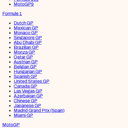
MotoGP
9
Formule 1
Dutch GP
Mexican GP
Monaco GP
Singapore GP
Abu Dhabi GP
Brazilian GP
Monza GP
Qatar GP
Austrian GP
Belgian GP
Hungarian GP
Spanish GP
United States GP
Canada GP
Las Vegas GP
Azerbaijan GP
Chinese GP
Japanese GP
Madrid Grand Prix (Spain)
Miami GP
MotoGP