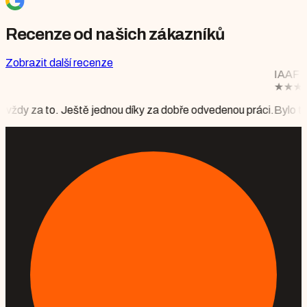
Recenze od našich zákazníků
Zobrazit další recenze
IAAF DIAMOND LEAGUE BRU
★
★
★
★
★
Mgr. Monika Floriánov
u díky za dobře odvedenou práci.
Bylo to krásné, vše perfektně přip