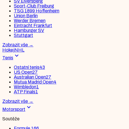
SV Elversberg
Sport-Club Freiburg
TSG 1899 Hoffenheim
Union Berlin
Werder Bremen
Eintracht Frankfurt
Hamburger SV
Stuttgart
Zobrazit vše
→
Hokej
NHL
expand_more
Tenis
Ostatní tenis
43
US Open
27
Australian Open
27
Mutua Madrid Open
4
Wimbledon
1
ATP Finals
1
Zobrazit vše
→
expand_more
Motorsport
Soutěže
Formule 1
66