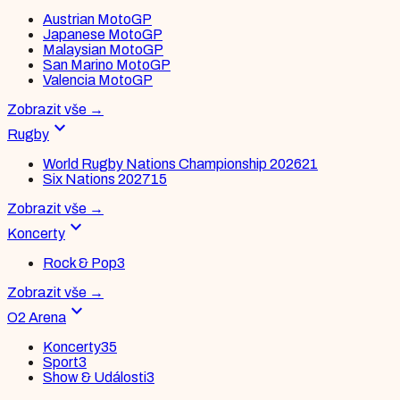
Austrian MotoGP
Japanese MotoGP
Malaysian MotoGP
San Marino MotoGP
Valencia MotoGP
Zobrazit vše
→
expand_more
Rugby
World Rugby Nations Championship 2026
21
Six Nations 2027
15
Zobrazit vše
→
expand_more
Koncerty
Rock & Pop
3
Zobrazit vše
→
expand_more
O2 Arena
Koncerty
35
Sport
3
Show & Události
3