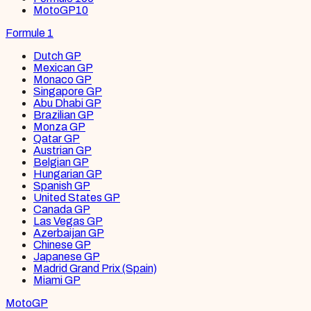
MotoGP
10
Formule 1
Dutch GP
Mexican GP
Monaco GP
Singapore GP
Abu Dhabi GP
Brazilian GP
Monza GP
Qatar GP
Austrian GP
Belgian GP
Hungarian GP
Spanish GP
United States GP
Canada GP
Las Vegas GP
Azerbaijan GP
Chinese GP
Japanese GP
Madrid Grand Prix (Spain)
Miami GP
MotoGP