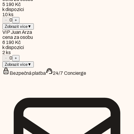
5 190 Kč
k dispozici
10
ks
0
−
+
Zobrazit více
▼
VIP Juan Arza
cena za osobu
6 190 Kč
k dispozici
2
ks
0
−
+
Zobrazit více
▼
lock
support_agent
Bezpečná platba
24/7 Concierge