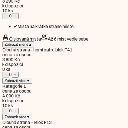
3 290 Kč
k dispozici
10
ks
0
−
+
✔
Místa na krátké straně hřiště.
event_seat
group
Číslovaná místa
Až 6 míst vedle sebe
Zobrazit méně
▲
Dlouhá strana - horní patro blok F41
cena za osobu
3 890 Kč
k dispozici
8
ks
0
−
+
Zobrazit více
▼
Kategorie 1
cena za osobu
4 090 Kč
k dispozici
10
ks
0
−
+
Zobrazit více
▼
Dlouhá strana – Blok F13
cena za osobu