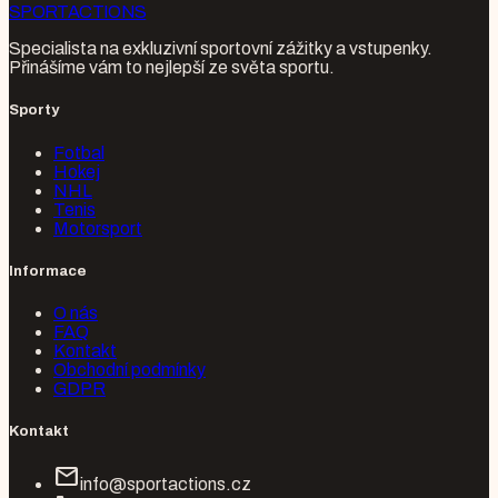
SPORT
ACTIONS
Specialista na exkluzivní sportovní zážitky a vstupenky.
Přinášíme vám to nejlepší ze světa sportu.
Sporty
Fotbal
Hokej
NHL
Tenis
Motorsport
Informace
O nás
FAQ
Kontakt
Obchodní podmínky
GDPR
Kontakt
mail
info@sportactions.cz