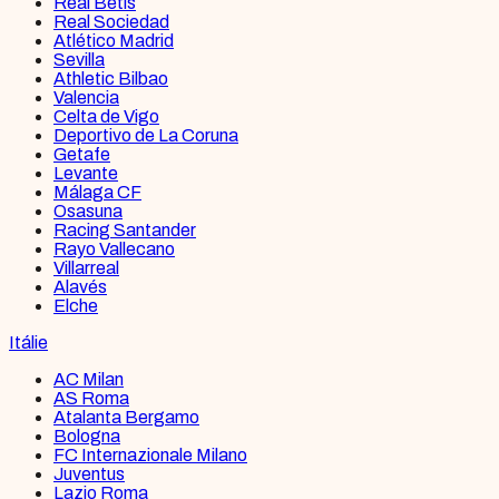
Real Betis
Real Sociedad
Atlético Madrid
Sevilla
Athletic Bilbao
Valencia
Celta de Vigo
Deportivo de La Coruna
Getafe
Levante
Málaga CF
Osasuna
Racing Santander
Rayo Vallecano
Villarreal
Alavés
Elche
Itálie
AC Milan
AS Roma
Atalanta Bergamo
Bologna
FC Internazionale Milano
Juventus
Lazio Roma