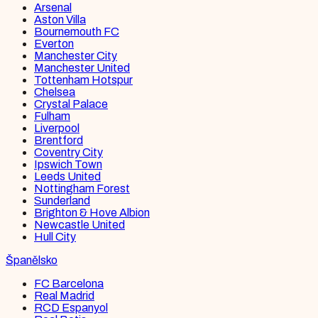
Arsenal
Aston Villa
Bournemouth FC
Everton
Manchester City
Manchester United
Tottenham Hotspur
Chelsea
Crystal Palace
Fulham
Liverpool
Brentford
Coventry City
Ipswich Town
Leeds United
Nottingham Forest
Sunderland
Brighton & Hove Albion
Newcastle United
Hull City
Španělsko
FC Barcelona
Real Madrid
RCD Espanyol