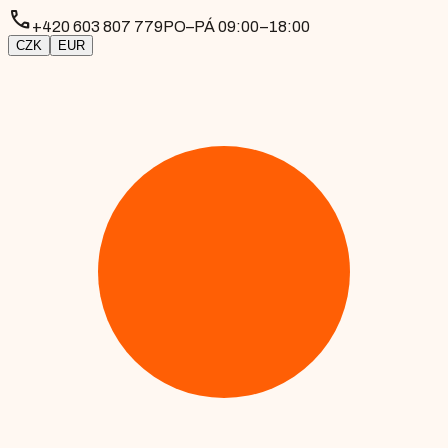
phone
+420 603 807 779
PO–PÁ 09:00–18:00
CZK
EUR