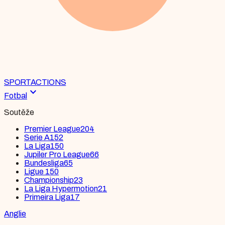
SPORT
ACTIONS
expand_more
Fotbal
Soutěže
Premier League
204
Serie A
152
La Liga
150
Jupiler Pro League
66
Bundesliga
65
Ligue 1
50
Championship
23
La Liga Hypermotion
21
Primeira Liga
17
Anglie