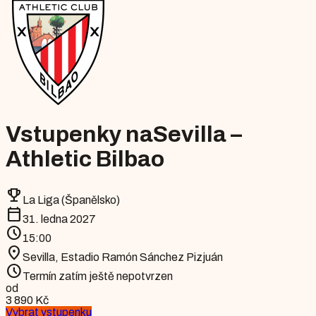
Vstupenky na
Sevilla –
Athletic Bilbao
emoji_events
La Liga (Španělsko)
calendar_today
31. ledna 2027
schedule
15:00
location_on
Sevilla
,
Estadio Ramón Sánchez Pizjuán
schedule
Termín zatím ještě nepotvrzen
od
3 890 Kč
Vybrat vstupenku