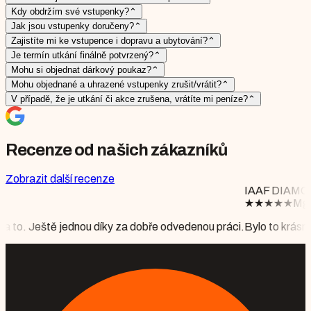
Kdy obdržím své vstupenky?
⌃
Jak jsou vstupenky doručeny?
⌃
Zajistíte mi ke vstupence i dopravu a ubytování?
⌃
Je termín utkání finálně potvrzený?
⌃
Mohu si objednat dárkový poukaz?
⌃
Mohu objednané a uhrazené vstupenky zrušit/vrátit?
⌃
V případě, že je utkání či akce zrušena, vrátíte mi peníze?
⌃
Recenze od našich zákazníků
Zobrazit další recenze
IAAF DIAMOND LEAGUE BRUS
★
★
★
★
★
Mgr. Monika Floriánová
díky za dobře odvedenou práci.
Bylo to krásné, vše perfektně připr