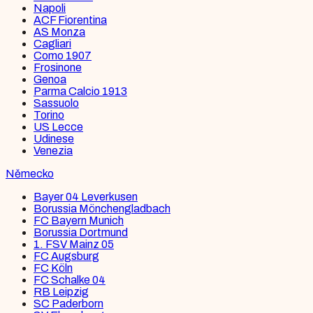
Napoli
ACF Fiorentina
AS Monza
Cagliari
Como 1907
Frosinone
Genoa
Parma Calcio 1913
Sassuolo
Torino
US Lecce
Udinese
Venezia
Německo
Bayer 04 Leverkusen
Borussia Mönchengladbach
FC Bayern Munich
Borussia Dortmund
1. FSV Mainz 05
FC Augsburg
FC Köln
FC Schalke 04
RB Leipzig
SC Paderborn