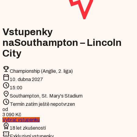
Vstupenky
na
Southampton – Lincoln
City
emoji_events
Championship (Anglie, 2. liga)
calendar_today
10. dubna 2027
schedule
15:00
location_on
Southampton
,
St. Mary's Stadium
schedule
Termín zatím ještě nepotvrzen
od
3 090 Kč
Vybrat vstupenku
workspace_premium
18 let zkušeností
confirmation_number
Exkluzivní vstupenky