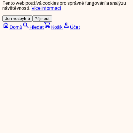
Tento web používá cookies pro správné fungování a analýzu
návštěvnosti.
Více informací
Jen nezbytné
Přijmout
home
search
shopping_cart
person
Domů
Hledat
Košík
Účet