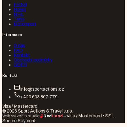
Fotbal
Hokej
NHL
Tenis
Motorsport
Informace
O nás
FAQ
Kontakt
Obchodní podmínky
GDPR
Kontakt
mail
info@sportactions.cz
call
+420 603 807 779
Visa / Mastercard
© 2026 Sport Actions & Travel s.r.o.
Visa / Mastercard • SSL
Web vytvořilo studio
Red
Hand
→
Secure Payment