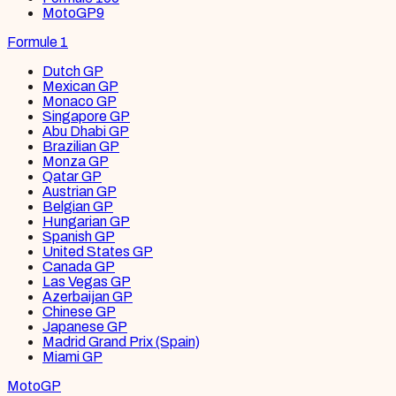
MotoGP
9
Formule 1
Dutch GP
Mexican GP
Monaco GP
Singapore GP
Abu Dhabi GP
Brazilian GP
Monza GP
Qatar GP
Austrian GP
Belgian GP
Hungarian GP
Spanish GP
United States GP
Canada GP
Las Vegas GP
Azerbaijan GP
Chinese GP
Japanese GP
Madrid Grand Prix (Spain)
Miami GP
MotoGP