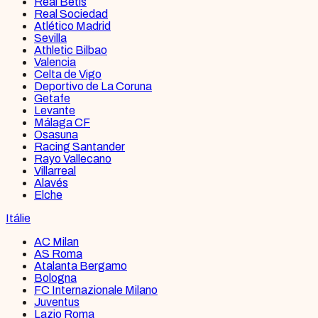
Real Betis
Real Sociedad
Atlético Madrid
Sevilla
Athletic Bilbao
Valencia
Celta de Vigo
Deportivo de La Coruna
Getafe
Levante
Málaga CF
Osasuna
Racing Santander
Rayo Vallecano
Villarreal
Alavés
Elche
Itálie
AC Milan
AS Roma
Atalanta Bergamo
Bologna
FC Internazionale Milano
Juventus
Lazio Roma