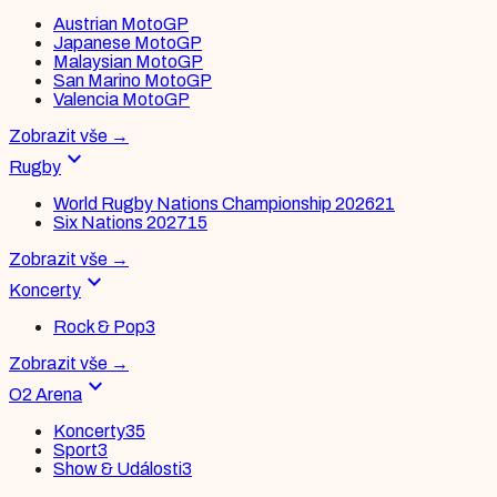
Austrian MotoGP
Japanese MotoGP
Malaysian MotoGP
San Marino MotoGP
Valencia MotoGP
Zobrazit vše
→
expand_more
Rugby
World Rugby Nations Championship 2026
21
Six Nations 2027
15
Zobrazit vše
→
expand_more
Koncerty
Rock & Pop
3
Zobrazit vše
→
expand_more
O2 Arena
Koncerty
35
Sport
3
Show & Události
3