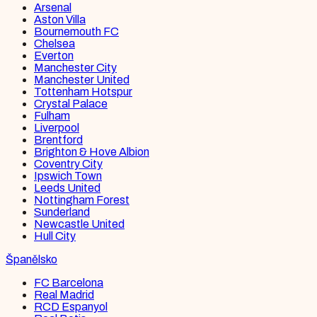
Arsenal
Aston Villa
Bournemouth FC
Chelsea
Everton
Manchester City
Manchester United
Tottenham Hotspur
Crystal Palace
Fulham
Liverpool
Brentford
Brighton & Hove Albion
Coventry City
Ipswich Town
Leeds United
Nottingham Forest
Sunderland
Newcastle United
Hull City
Španělsko
FC Barcelona
Real Madrid
RCD Espanyol