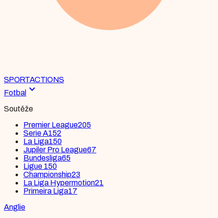
SPORT
ACTIONS
expand_more
Fotbal
Soutěže
Premier League
205
Serie A
152
La Liga
150
Jupiler Pro League
67
Bundesliga
65
Ligue 1
50
Championship
23
La Liga Hypermotion
21
Primeira Liga
17
Anglie