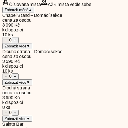
event_seat
group
Číslovaná místa
Až 4 místa vedle sebe
Zobrazit méně
▲
Chapel Stand – Domácí sekce
cena za osobu
3 090 Kč
k dispozici
10
ks
0
−
+
Zobrazit více
▼
Dlouhá strana – Domácí sekce
cena za osobu
3 590 Kč
k dispozici
10
ks
0
−
+
Zobrazit více
▼
Dlouhá strana
cena za osobu
3 690 Kč
k dispozici
8
ks
0
−
+
Zobrazit více
▼
Saints Bar