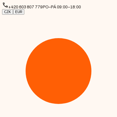
phone
+420 603 807 779
PO–PÁ 09:00–18:00
CZK
EUR