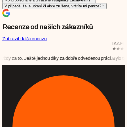
Mohu objednané a uhrazené vstupenky zrušit/vrátit?
⌃
V případě, že je utkání či akce zrušena, vrátíte mi peníze?
⌃
Recenze od našich zákazníků
Zobrazit další recenze
IAAF DIAMOND LEAGUE BRUS
★
★
★
★
★
Mgr. Monika Floriánová
 díky za dobře odvedenou práci.
Bylo to krásné, vše perfektně připr