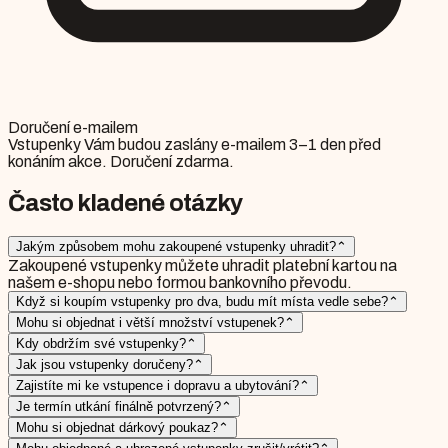
Doručení e-mailem
Vstupenky Vám budou zaslány e-mailem 3–1 den před
konáním akce. Doručení zdarma.
Často kladené otázky
Jakým způsobem mohu zakoupené vstupenky uhradit?
⌃
Zakoupené vstupenky můžete uhradit platební kartou na
našem e-shopu nebo formou bankovního převodu.
Když si koupím vstupenky pro dva, budu mít místa vedle sebe?
⌃
Mohu si objednat i větší množství vstupenek?
⌃
Kdy obdržím své vstupenky?
⌃
Jak jsou vstupenky doručeny?
⌃
Zajistíte mi ke vstupence i dopravu a ubytování?
⌃
Je termín utkání finálně potvrzený?
⌃
Mohu si objednat dárkový poukaz?
⌃