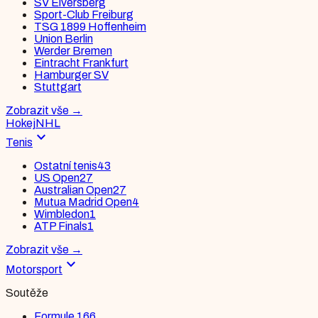
SV Elversberg
Sport-Club Freiburg
TSG 1899 Hoffenheim
Union Berlin
Werder Bremen
Eintracht Frankfurt
Hamburger SV
Stuttgart
Zobrazit vše
→
Hokej
NHL
expand_more
Tenis
Ostatní tenis
43
US Open
27
Australian Open
27
Mutua Madrid Open
4
Wimbledon
1
ATP Finals
1
Zobrazit vše
→
expand_more
Motorsport
Soutěže
Formule 1
66