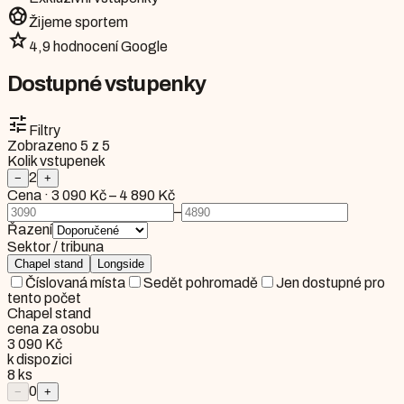
sports_soccer
Žijeme sportem
star
4,9 hodnocení Google
Dostupné vstupenky
tune
Filtry
Zobrazeno
5
z
5
Kolik vstupenek
2
−
+
Cena
·
3 090 Kč
–
4 890 Kč
–
Řazení
Sektor / tribuna
Chapel stand
Longside
Číslovaná místa
Sedět pohromadě
Jen dostupné pro
tento počet
Chapel stand
cena za osobu
3 090 Kč
k dispozici
8
ks
0
−
+