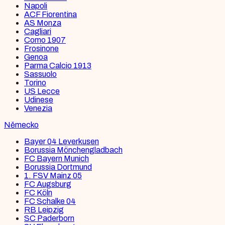
Napoli
ACF Fiorentina
AS Monza
Cagliari
Como 1907
Frosinone
Genoa
Parma Calcio 1913
Sassuolo
Torino
US Lecce
Udinese
Venezia
Německo
Bayer 04 Leverkusen
Borussia Mönchengladbach
FC Bayern Munich
Borussia Dortmund
1. FSV Mainz 05
FC Augsburg
FC Köln
FC Schalke 04
RB Leipzig
SC Paderborn