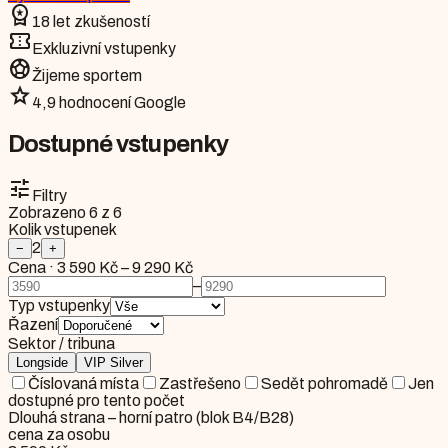
workspace_premium
18 let zkušeností
confirmation_number
Exkluzivní vstupenky
sports_soccer
Žijeme sportem
star
4,9 hodnocení Google
Dostupné vstupenky
tune
Filtry
Zobrazeno
6
z
6
Kolik vstupenek
2
−
+
Cena
·
3 590 Kč
–
9 290 Kč
–
Typ vstupenky
Řazení
Sektor / tribuna
Longside
VIP Silver
Číslovaná místa
Zastřešeno
Sedět pohromadě
Jen
dostupné pro tento počet
Dlouhá strana – horní patro (blok B4/B28)
cena za osobu