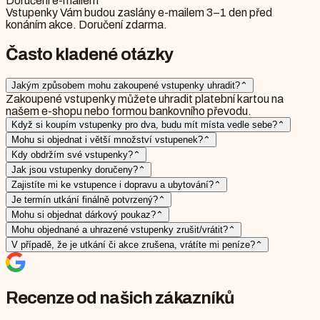
Doručení e-mailem
Vstupenky Vám budou zaslány e-mailem 3–1 den před
konáním akce. Doručení zdarma.
Často kladené otázky
Jakým způsobem mohu zakoupené vstupenky uhradit?
⌃
Zakoupené vstupenky můžete uhradit platební kartou na
našem e-shopu nebo formou bankovního převodu.
Když si koupím vstupenky pro dva, budu mít místa vedle sebe?
⌃
Mohu si objednat i větší množství vstupenek?
⌃
Kdy obdržím své vstupenky?
⌃
Jak jsou vstupenky doručeny?
⌃
Zajistíte mi ke vstupence i dopravu a ubytování?
⌃
Je termín utkání finálně potvrzený?
⌃
Mohu si objednat dárkový poukaz?
⌃
Mohu objednané a uhrazené vstupenky zrušit/vrátit?
⌃
V případě, že je utkání či akce zrušena, vrátíte mi peníze?
⌃
Recenze od našich zákazníků