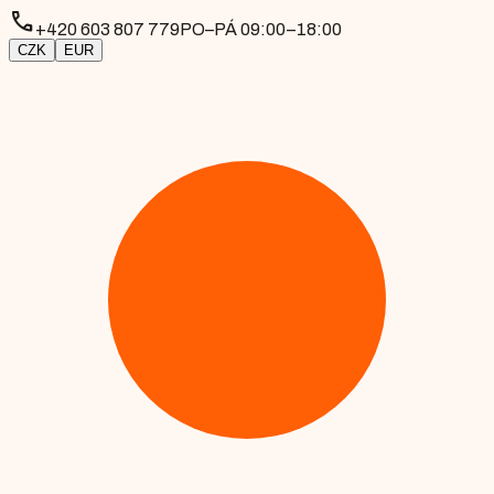
phone
+420 603 807 779
PO–PÁ 09:00–18:00
CZK
EUR