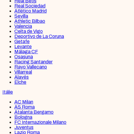
Real Betis
Real Sociedad
Atlético Madrid
Sevilla
Athletic Bilbao
Valencia
Celta de Vigo
Deportivo de La Coruna
Getafe
Levante
Málaga CF
Osasuna
Racing Santander
Rayo Vallecano
Villarreal
Alavés
Elche
Itálie
AC Milan
AS Roma
Atalanta Bergamo
Bologna
FC Internazionale Milano
Juventus
Lazio Roma