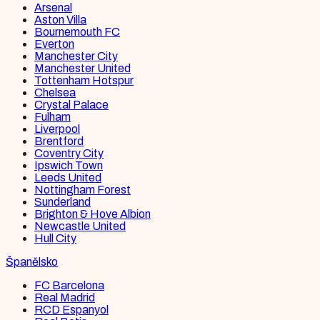
Arsenal
Aston Villa
Bournemouth FC
Everton
Manchester City
Manchester United
Tottenham Hotspur
Chelsea
Crystal Palace
Fulham
Liverpool
Brentford
Coventry City
Ipswich Town
Leeds United
Nottingham Forest
Sunderland
Brighton & Hove Albion
Newcastle United
Hull City
Španělsko
FC Barcelona
Real Madrid
RCD Espanyol