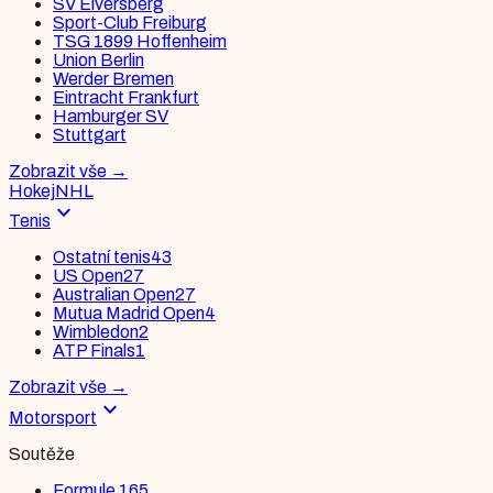
SV Elversberg
Sport-Club Freiburg
TSG 1899 Hoffenheim
Union Berlin
Werder Bremen
Eintracht Frankfurt
Hamburger SV
Stuttgart
Zobrazit vše
→
Hokej
NHL
expand_more
Tenis
Ostatní tenis
43
US Open
27
Australian Open
27
Mutua Madrid Open
4
Wimbledon
2
ATP Finals
1
Zobrazit vše
→
expand_more
Motorsport
Soutěže
Formule 1
65