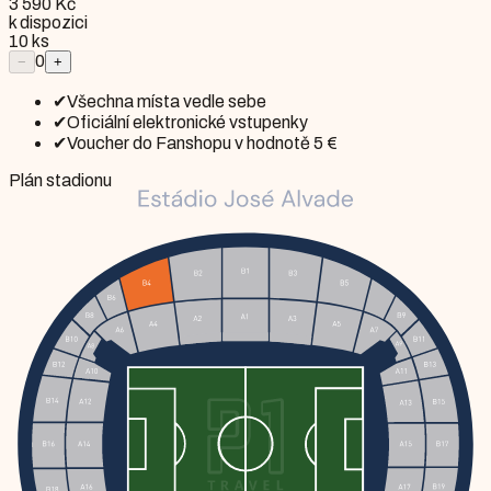
3 590 Kč
k dispozici
10
ks
0
−
+
✔
Všechna místa vedle sebe
✔
Oficiální elektronické vstupenky
✔
Voucher do Fanshopu v hodnotě 5 €
Plán stadionu