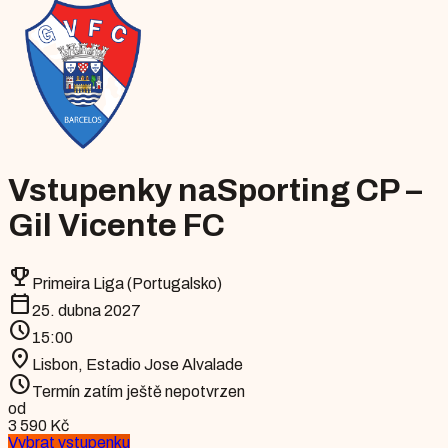
Vstupenky na
Sporting CP –
Gil Vicente FC
emoji_events
Primeira Liga (Portugalsko)
calendar_today
25. dubna 2027
schedule
15:00
location_on
Lisbon
,
Estadio Jose Alvalade
schedule
Termín zatím ještě nepotvrzen
od
3 590 Kč
Vybrat vstupenku