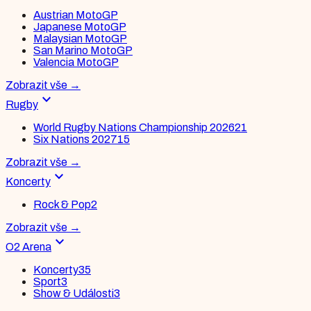
Austrian MotoGP
Japanese MotoGP
Malaysian MotoGP
San Marino MotoGP
Valencia MotoGP
Zobrazit vše
→
expand_more
Rugby
World Rugby Nations Championship 2026
21
Six Nations 2027
15
Zobrazit vše
→
expand_more
Koncerty
Rock & Pop
2
Zobrazit vše
→
expand_more
O2 Arena
Koncerty
35
Sport
3
Show & Události
3