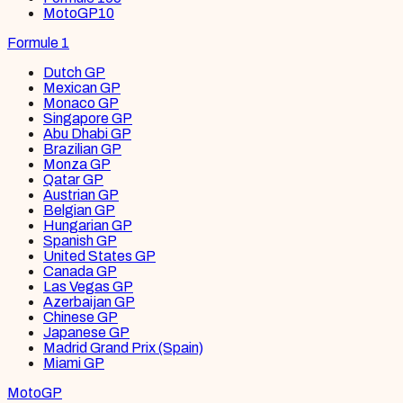
MotoGP
10
Formule 1
Dutch GP
Mexican GP
Monaco GP
Singapore GP
Abu Dhabi GP
Brazilian GP
Monza GP
Qatar GP
Austrian GP
Belgian GP
Hungarian GP
Spanish GP
United States GP
Canada GP
Las Vegas GP
Azerbaijan GP
Chinese GP
Japanese GP
Madrid Grand Prix (Spain)
Miami GP
MotoGP