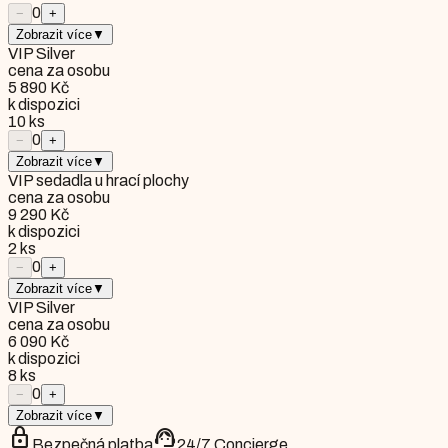
0
−
+
Zobrazit více
▼
VIP Silver
cena za osobu
5 890 Kč
k dispozici
10
ks
0
−
+
Zobrazit více
▼
VIP sedadla u hrací plochy
cena za osobu
9 290 Kč
k dispozici
2
ks
0
−
+
Zobrazit více
▼
VIP Silver
cena za osobu
6 090 Kč
k dispozici
8
ks
0
−
+
Zobrazit více
▼
lock
support_agent
Bezpečná platba
24/7 Concierge