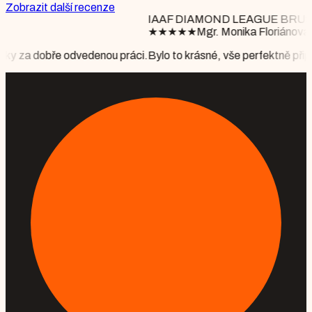
Zobrazit další recenze
IAAF DIAMOND LEAGUE BRUSSELS
★
★
★
★
★
Mgr. Monika Floriánová
u práci.
Bylo to krásné, vše perfektně připraveno, počasí nám vyšlo