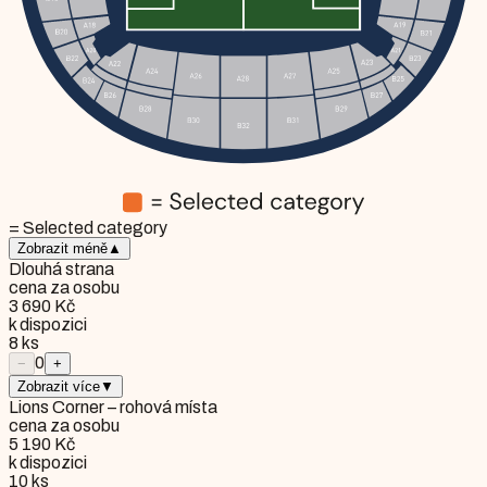
= Selected category
Zobrazit méně
▲
Dlouhá strana
cena za osobu
3 690 Kč
k dispozici
8
ks
0
−
+
Zobrazit více
▼
Lions Corner – rohová místa
cena za osobu
5 190 Kč
k dispozici
10
ks