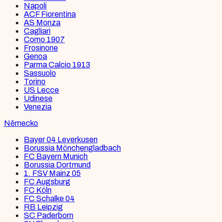
Napoli
ACF Fiorentina
AS Monza
Cagliari
Como 1907
Frosinone
Genoa
Parma Calcio 1913
Sassuolo
Torino
US Lecce
Udinese
Venezia
Německo
Bayer 04 Leverkusen
Borussia Mönchengladbach
FC Bayern Munich
Borussia Dortmund
1. FSV Mainz 05
FC Augsburg
FC Köln
FC Schalke 04
RB Leipzig
SC Paderborn