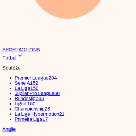
SPORT
ACTIONS
expand_more
Fotbal
Soutěže
Premier League
204
Serie A
152
La Liga
150
Jupiler Pro League
66
Bundesliga
65
Ligue 1
50
Championship
23
La Liga Hypermotion
21
Primeira Liga
17
Anglie